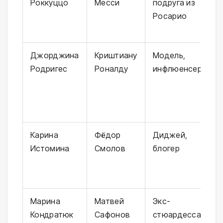
Роккуццо
Месси
подруга из
Росарио
Джорджина
Криштиану
Модель,
Родригес
Роналду
инфлюенсер
Карина
Фёдор
Диджей,
Истомина
Смолов
блогер
Марина
Матвей
Экс-
Кондратюк
Сафонов
стюардесса,