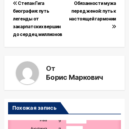
Навигация
Степан Гига
Обязанности мужа
биография: путь
перед женой: путь к
по
легенды от
настоящей гармонии
записям
закарпатских вершин
до сердец миллионов
От
Борис Маркович
Похожая запись