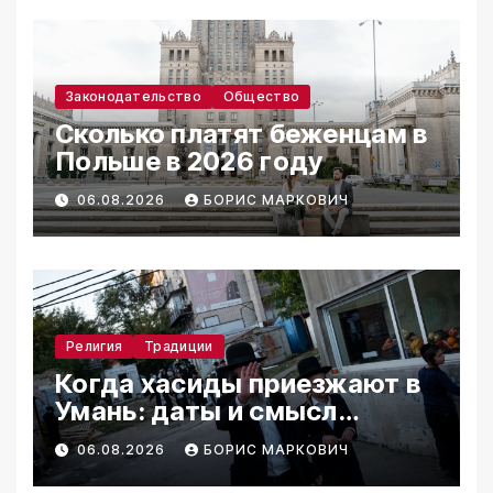
Законодательство
Общество
Сколько платят беженцам в
Польше в 2026 году
06.08.2026
БОРИС МАРКОВИЧ
Религия
Традиции
Когда хасиды приезжают в
Умань: даты и смысл
паломничества
06.08.2026
БОРИС МАРКОВИЧ