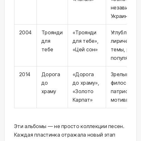
независимо
Украины
2004
Троянди
«Троянди
Углубление
для
для тебе»,
лирической
тебе
«Цей сон»
темы, рост
популярнос
2014
Дорога
«Дорога
Зрелый пер
до
до храму»,
философски
храму
«Золото
патриотиче
Карпат»
мотивы
Эти альбомы — не просто коллекции песен.
Каждая пластинка отражала новый этап