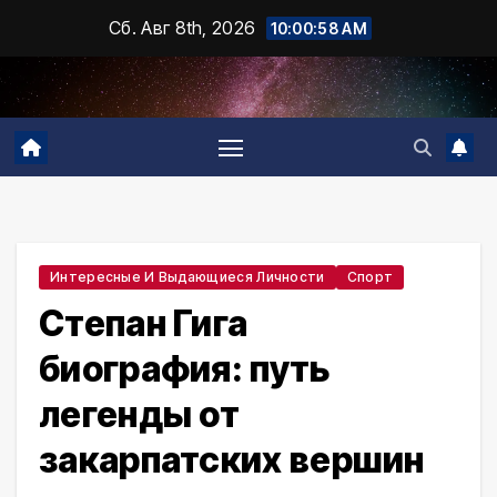
Промотать
Сб. Авг 8th, 2026
10:00:59 AM
к
содержимому
Интересные И Выдающиеся Личности
Спорт
Степан Гига
биография: путь
легенды от
закарпатских вершин