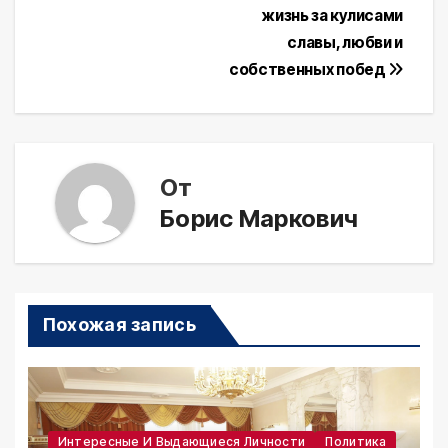
жизнь за кулисами
по
славы, любви и
записям
собственных побед
От
Борис Маркович
Похожая запись
Интересные И Выдающиеся Личности
Политика