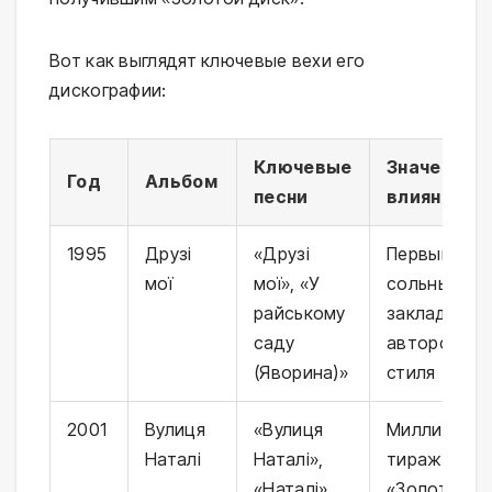
Вот как выглядят ключевые вехи его
дискографии:
Ключевые
Значение и
Год
Альбом
песни
влияние
1995
Друзі
«Друзі
Первый
мої
мої», «У
сольный рел
райському
закладка
саду
авторского
(Яворина)»
стиля
2001
Вулиця
«Вулиця
Миллионны
Наталі
Наталі»,
тираж, пер
«Наталі»
«Золотой д