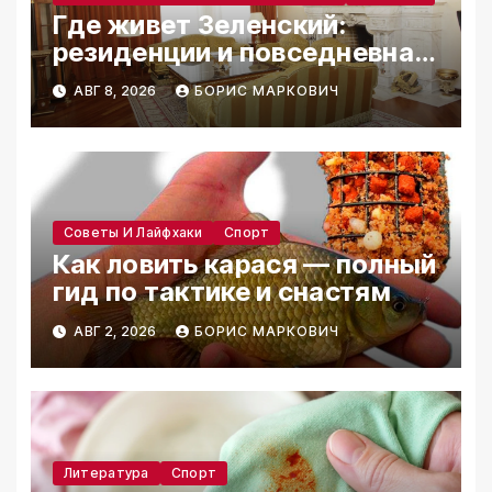
Где живет Зеленский:
резиденции и повседневная
жизнь
АВГ 8, 2026
БОРИС МАРКОВИЧ
Советы И Лайфхаки
Спорт
Как ловить карася — полный
гид по тактике и снастям
АВГ 2, 2026
БОРИС МАРКОВИЧ
Литература
Спорт