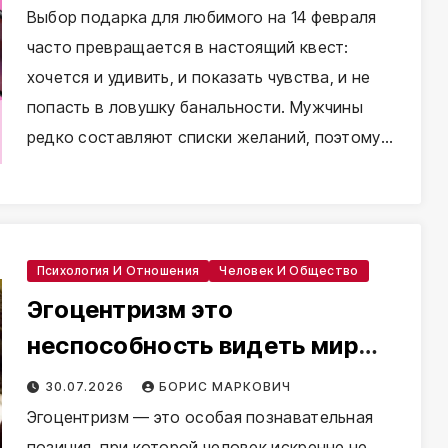
Выбор подарка для любимого на 14 февраля
часто превращается в настоящий квест:
хочется и удивить, и показать чувства, и не
попасть в ловушку банальности. Мужчины
редко составляют списки желаний, поэтому…
Психология И Отношения
Человек И Общество
Эгоцентризм это
неспособность видеть мир
глазами другого
30.07.2026
БОРИС МАРКОВИЧ
Эгоцентризм — это особая познавательная
позиция, при которой человек искренне не