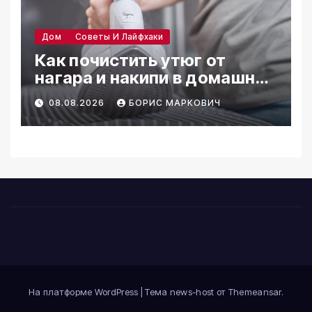
Дом
Советы И Лайфхаки
Как почистить утюг от
нагара и накипи в домашних
условиях
08.08.2026
БОРИС МАРКОВИЧ
На платформе WordPress
|
Тема news-host от
Themeansar
.