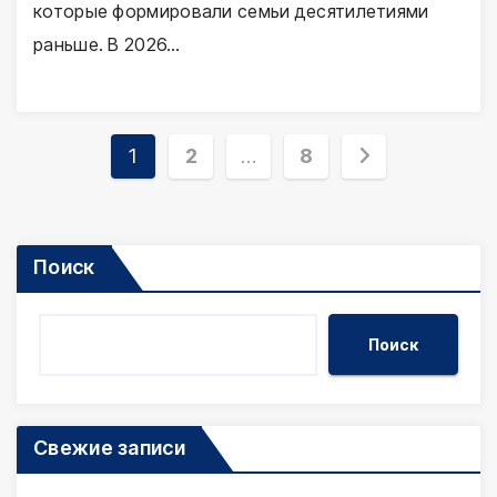
которые формировали семьи десятилетиями
раньше. В 2026…
Пагинация
1
2
…
8
записей
Поиск
Поиск
Свежие записи