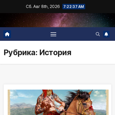
Промотать
Сб. Авг 8th, 2026
7:22:39 AM
к
содержимому
Рубрика:
История