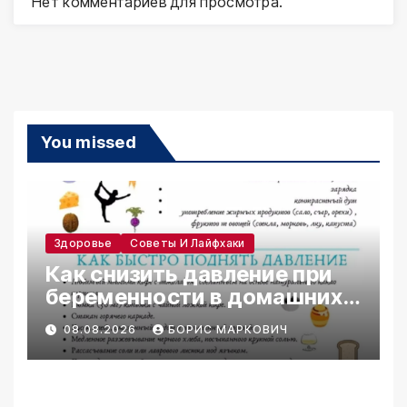
Нет комментариев для просмотра.
You missed
Здоровье
Советы И Лайфхаки
Как снизить давление при
беременности в домашних
условиях
08.08.2026
БОРИС МАРКОВИЧ