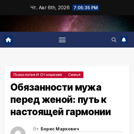
Промотать
Чт. Авг 6th, 2026
7:05:36 PM
к
содержимому
Психология И Отношения
Семья
Обязанности мужа
перед женой: путь к
настоящей гармонии
От
Борис Маркович