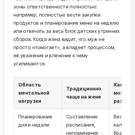
зоны ответственности полностью:
например, полностью вести закупки
продуктов и планирование меню на неделю
или отвечать за весь блок детских утренних
сборов. Когда жена видит, что муж не
просто «помогает», а владеет процессом,
её уважение и влечение к нему
усиливаются.
Область
Как муж
Традиционно
ментальной
может
чаще на жене
нагрузки
раздел
Планирование
Составление
Вести о
дня и недели
расписания,
календар
напоминания,
брать на