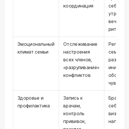
координация
себя
утренние
вечерни
ритуалы
Эмоциональный
Отслеживание
Регуляр
климат семьи
настроения
семейны
всех членов,
разговор
«разруливание»
инициат
конфликтов
обсужде
чувств
Здоровье и
Запись к
Брать на
профилактика
врачам,
себя час
контроль
визитов 
прививок,
напомин