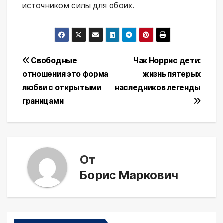
источником силы для обоих.
Навигация
Свободные
Чак Норрис дети:
отношения это форма
жизнь пятерых
по
любви с открытыми
наследников легенды
записям
границами
От
Борис Маркович