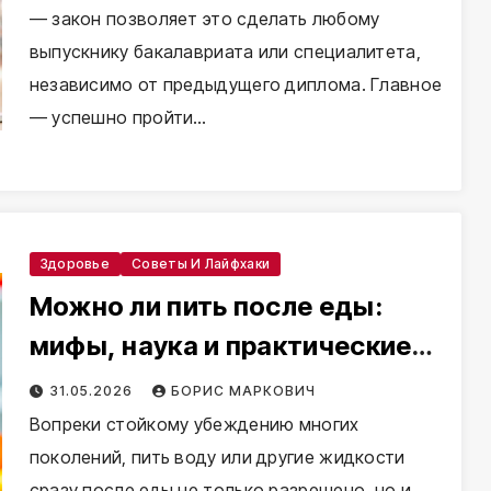
— закон позволяет это сделать любому
выпускнику бакалавриата или специалитета,
независимо от предыдущего диплома. Главное
— успешно пройти…
Здоровье
Советы И Лайфхаки
Можно ли пить после еды:
мифы, наука и практические
советы
31.05.2026
БОРИС МАРКОВИЧ
Вопреки стойкому убеждению многих
поколений, пить воду или другие жидкости
сразу после еды не только разрешено, но и