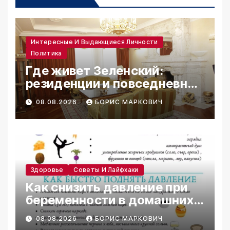
Интересные И Выдающиеся Личности
Политика
Где живет Зеленский:
резиденции и повседневная
жизнь
08.08.2026
БОРИС МАРКОВИЧ
Здоровье
Советы И Лайфхаки
Как снизить давление при
беременности в домашних
условиях
08.08.2026
БОРИС МАРКОВИЧ