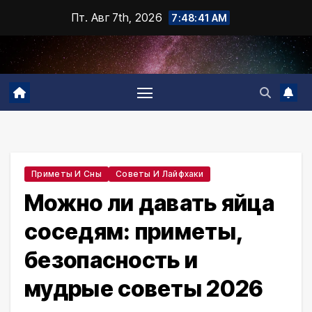
Промотать
Пт. Авг 7th, 2026
7:48:42 AM
к
содержимому
Приметы И Сны
Советы И Лайфхаки
Можно ли давать яйца
соседям: приметы,
безопасность и
мудрые советы 2026