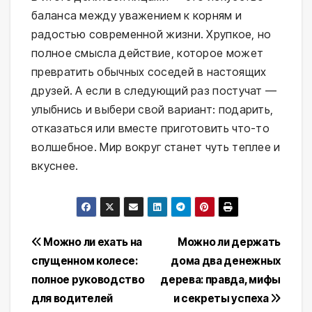
баланса между уважением к корням и 
радостью современной жизни. Хрупкое, но 
полное смысла действие, которое может 
превратить обычных соседей в настоящих 
друзей. А если в следующий раз постучат — 
улыбнись и выбери свой вариант: подарить, 
отказаться или вместе приготовить что-то 
волшебное. Мир вокруг станет чуть теплее и 
вкуснее.
Навигация
Можно ли ехать на
Можно ли держать
спущенном колесе:
дома два денежных
по
полное руководство
дерева: правда, мифы
записям
для водителей
и секреты успеха