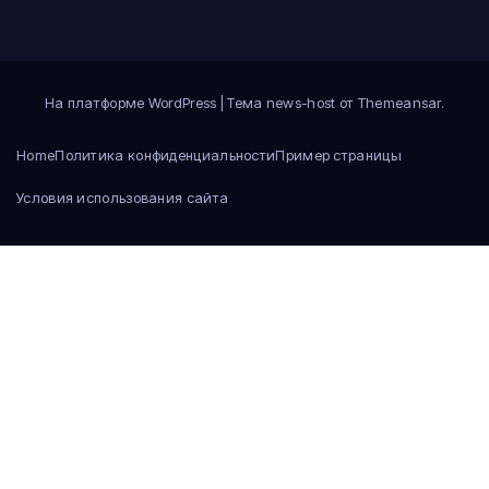
На платформе WordPress
|
Тема news-host от
Themeansar
.
Home
Политика конфиденциальности
Пример страницы
Условия использования сайта