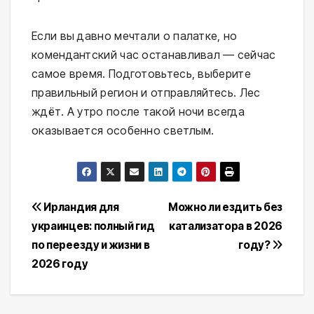
Если вы давно мечтали о палатке, но 
комендантский час останавливал — сейчас 
самое время. Подготовьтесь, выберите 
правильный регион и отправляйтесь. Лес 
ждёт. А утро после такой ночи всегда 
оказывается особенно светлым.
Навигация
Ирландия для
Можно ли ездить без
украинцев: полный гид
катализатора в 2026
по
по переезду и жизни в
году?
записям
2026 году