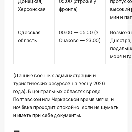
Донецкая,
05:00 (строже у
пропуско
Херсонская
фронта)
высокий 
мин и па
Одесская
00:00 — 05:00 (в
Возможн
область
Очакове — 23:00)
Днестра,
подальш
моря и г
(Данные военных администраций и 
туристических ресурсов на весну 2026 
года). В центральных областях вроде 
Полтавской или Черкасской время мягче, и 
ночёвка проходит спокойно, если не шуметь 
и иметь при себе документы.