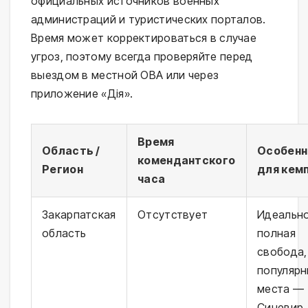
официальных источников военных 
администраций и туристических порталов. 
Время может корректироваться в случае 
угроз, поэтому всегда проверяйте перед 
выездом в местной ОВА или через 
приложение «Дія».
Время
Область /
Особенн
комендантского
Регион
для кем
часа
Закарпатская
Отсутствует
Идеально
область
полная
свобода,
популяр
места —
Синевир,