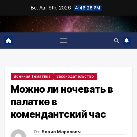
Промотать
Вс. Авг 9th, 2026
4:46:29 PM
к
содержимому
Военная Тематика
Законодательство
Можно ли ночевать в
палатке в
комендантский час
От
Борис Маркович