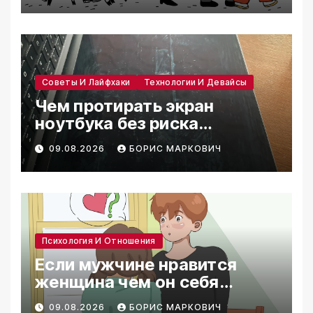
Советы И Лайфхаки
Технологии И Девайсы
Чем протирать экран
ноутбука без риска
повредить покрытие
09.08.2026
БОРИС МАРКОВИЧ
Психология И Отношения
Если мужчине нравится
женщина чем он себя
выдает
09.08.2026
БОРИС МАРКОВИЧ