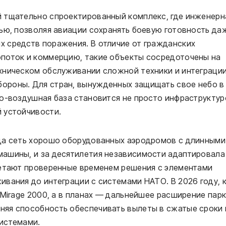
 тщательно спроектированный комплекс, где инженерн
ью, позволяя авиации сохранять боевую готовность да
 средств поражения. В отличие от гражданских
поток и коммерцию, такие объекты сосредоточены на
хническом обслуживании сложной техники и интеграции
ороны. Для стран, вынужденных защищать свое небо в
о-воздушная база становится не просто инфраструктур
 устойчивости.
да сеть хорошо оборудованных аэродромов с длинными
ашины, и за десятилетия независимости адаптировала
четают проверенные временем решения с элементами
вания до интеграции с системами НАТО. В 2026 году, 
 Mirage 2000, а в планах — дальнейшее расширение парк
яя способность обеспечивать вылеты в сжатые сроки 
истемами.