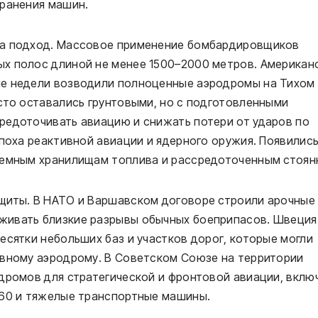
хранения машин.
ла подход. Массовое применение бомбардировщиков
х полос длиной не менее 1500–2000 метров. Американ
ые недели возводили полноценные аэродромы на Тихом
сто оставались грунтовыми, но с подготовленными
редоточивать авиацию и снижать потери от ударов по
эпоха реактивной авиации и ядерного оружия. Появилис
земным хранилищам топлива и рассредоточенным стоян
щиты. В НАТО и Варшавском договоре строили арочные
живать близкие разрывы обычных боеприпасов. Швеция
есятки небольших баз и участков дорог, которые могли
овному аэродрому. В Советском Союзе на территории
дромов для стратегической и фронтовой авиации, вклю
160 и тяжелые транспортные машины.