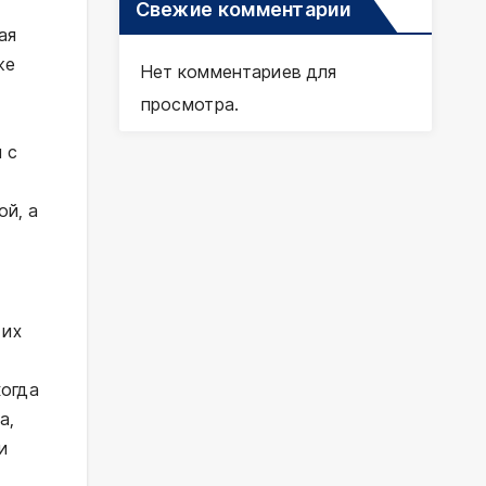
Свежие комментарии
ая
же
Нет комментариев для
просмотра.
 с
ой, а
 их
когда
а,
и