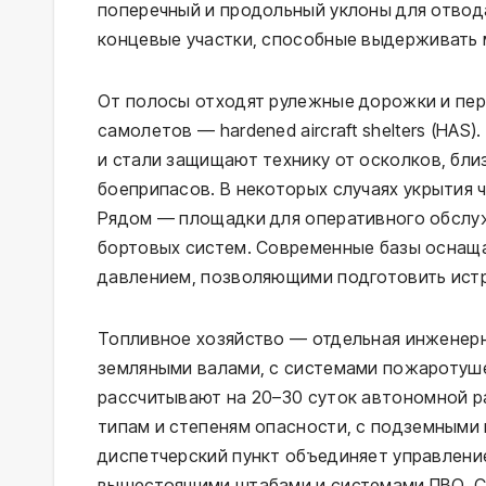
поперечный и продольный уклоны для отвод
концевые участки, способные выдерживать
От полосы отходят рулежные дорожки и пер
самолетов — hardened aircraft shelters (HA
и стали защищают технику от осколков, бли
боеприпасов. В некоторых случаях укрытия 
Рядом — площадки для оперативного обслуж
бортовых систем. Современные базы оснащ
давлением, позволяющими подготовить истр
Топливное хозяйство — отдельная инженерн
земляными валами, с системами пожаротуш
рассчитывают на 20–30 суток автономной р
типам и степеням опасности, с подземными
диспетчерский пункт объединяет управлени
вышестоящими штабами и системами ПВО. С