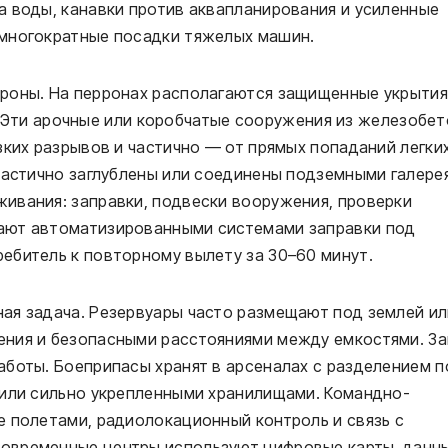
а воды, канавки против аквапланирования и усиленные
 многократные посадки тяжелых машин.
роны. На перронах располагаются защищенные укрытия
S). Эти арочные или коробчатые сооружения из железобе
зких разрывов и частично — от прямых попаданий легки
частично заглублены или соединены подземными галере
ивания: заправки, подвески вооружения, проверки
ают автоматизированными системами заправки под
ебитель к повторному вылету за 30–60 минут.
ая задача. Резервуары часто размещают под землей ил
ения и безопасными расстояниями между емкостями. З
аботы. Боеприпасы хранят в арсеналах с разделением п
 или сильно укрепленными хранилищами. Командно-
е полетами, радиолокационный контроль и связь с
овременные центры используют цифровые карты, данн