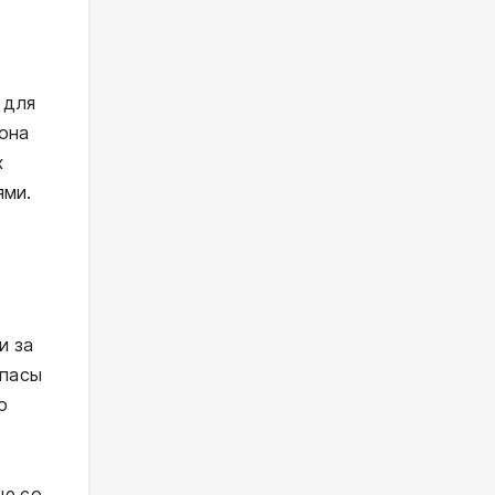
 для
тона
х
ями.
и за
апасы
о
ые со