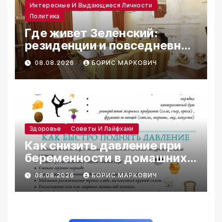
Интересные И Выдающиеся Личности
Политика
Где живет Зеленский:
резиденции и повседневная
жизнь
08.08.2026
БОРИС МАРКОВИЧ
Здоровье
Советы И Лайфхаки
Как снизить давление при
беременности в домашних
условиях
08.08.2026
БОРИС МАРКОВИЧ