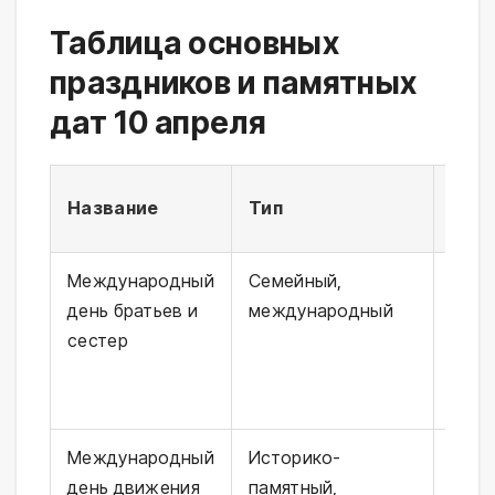
Таблица основных
праздников и памятных
дат 10 апреля
Год 
Название
Тип
осо
Международный
Семейный,
С 19
день братьев и
международный
США
сестер
расш
миру
Международный
Историко-
Ежег
день движения
памятный,
сере