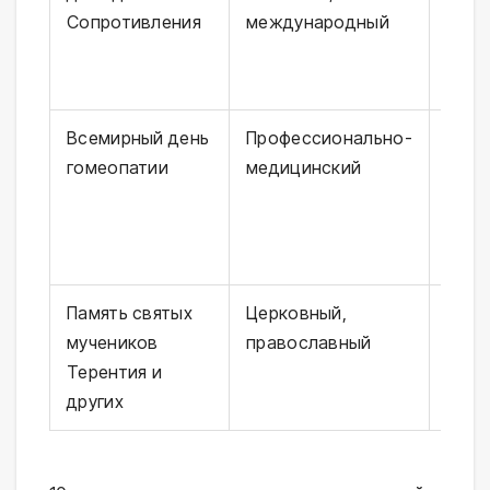
Сопротивления
международный
века
Всемирный день
Профессионально-
С 20
гомеопатии
медицинский
день
Гане
Память святых
Церковный,
Фикс
мучеников
православный
дата
Терентия и
кале
других