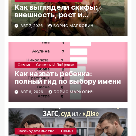
Как выглядели скифы:
внешность, рост и
реконструкции
АВГ 7, 2026
БОРИС МАРКОВИЧ
Семья
Советы И Лайфхаки
Как назвать ребенка:
полный гид по выбору имени
АВГ 6, 2026
БОРИС МАРКОВИЧ
Законодательство
Семья