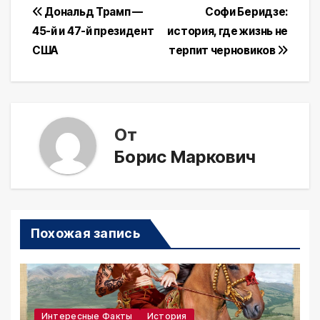
Навигация
Дональд Трамп —
Софи Беридзе:
45-й и 47-й президент
история, где жизнь не
по
США
терпит черновиков
записям
От
Борис Маркович
Похожая запись
Интересные Факты
История