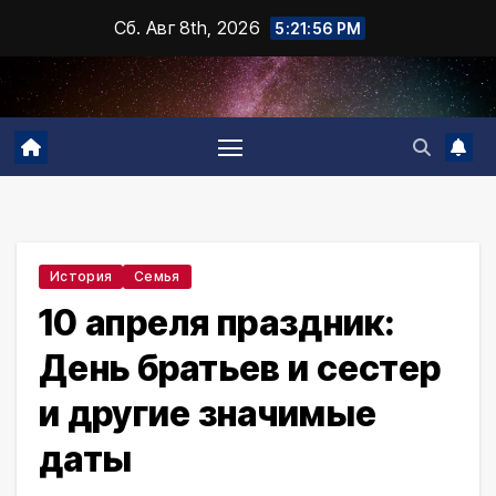
Промотать
Сб. Авг 8th, 2026
5:21:57 PM
к
содержимому
История
Семья
10 апреля праздник:
День братьев и сестер
и другие значимые
даты