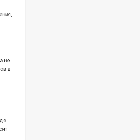
ения,
а не
ков в
где
сит