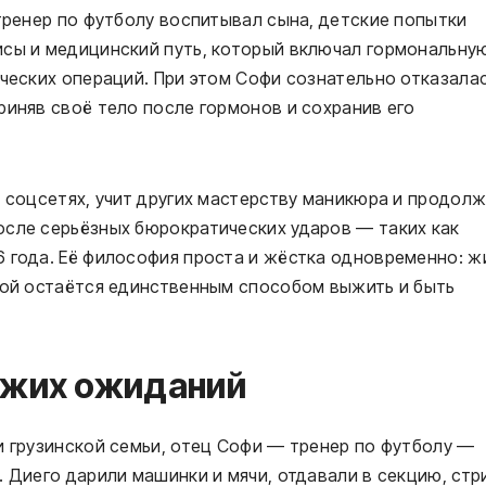
-тренер по футболу воспитывал сына, детские попытки
исы и медицинский путь, который включал гормональну
ических операций. При этом Софи сознательно отказала
риняв своё тело после гормонов и сохранив его
в соцсетях, учит других мастерству маникюра и продол
осле серьёзных бюрократических ударов — таких как
 года. Её философия проста и жёстка одновременно: ж
обой остаётся единственным способом выжить и быть
ужих ожиданий
и грузинской семьи, отец Софи — тренер по футболу —
 Диего дарили машинки и мячи, отдавали в секцию, стр