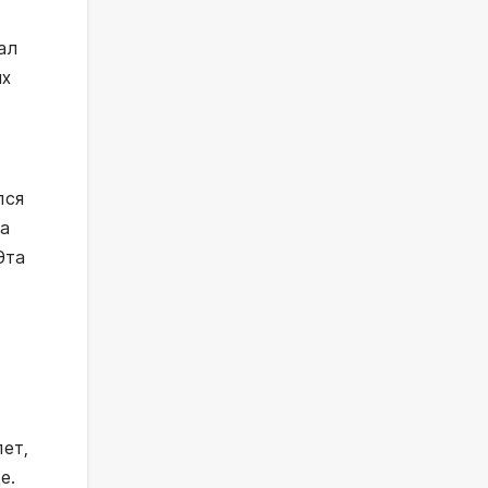
ал
их
лся
ла
Эта
лет,
е.