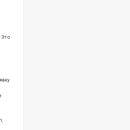
. Это
явку
е
п,