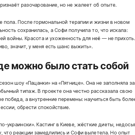
ризнаёт разочарование, но не жалеет об опыте.
е пола. После гормональной терапии и жизни в новом
ьность сохранилась, а Софи получила то, что искала:
й войны. Красота и ухоженность для неё — не прихоть
во, значит, у меня есть шанс выжить».
где можно было стать собой
сезон шоу «Пацанки» на «Пятнице». Она не заполняла за
обычный типаж. В проекте она честно рассказала свою
не победа, а внутренние перемены: научиться быть боле
рессии, обрести спокойствие.
о-украински». Кастинг в Киеве, жёсткие диеты, недосы
у, что реакции замедлились и Софи вылетела. Но опыт