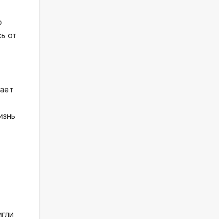
ю
сь от
жает
изнь
игли