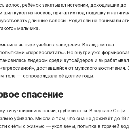
сь волос, ребёнок закатывал истерики, доходившие до
 шил кукол из носков, прятал их под подушку и натягив
очувствовать длинные волосы. Родители не понимали эт
акого» мальчика.
менила четыре учебных заведения. В каждом она
 попытками «перевоспитать». Но внутри уже формирова
 становилась лидером среди аутсайдеров и вырабатыва
«агрессивной», доставшейся от мужского воспитания. 
м теле — сопровождала её долгие годы.
рвое спасение
му типу: ширились плечи, грубели ноги. В зеркале Софи
ально убивало. Мысли о том, что она не доживёт до 18 
ти счёты с жизнью — укол вены, попытка в горячей вод