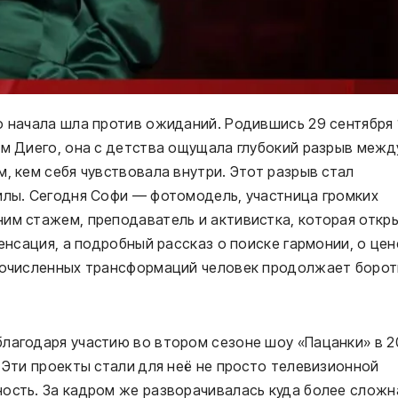
о начала шла против ожиданий. Родившись 29 сентября
ем Диего, она с детства ощущала глубокий разрыв межд
, кем себя чувствовала внутри. Этот разрыв стал
илы. Сегодня Софи — фотомодель, участница громких
им стажем, преподаватель и активистка, которая откр
сенсация, а подробный рассказ о поиске гармонии, о цен
огочисленных трансформаций человек продолжает борот
лагодаря участию во втором сезоне шоу «Пацанки» в 2
. Эти проекты стали для неё не просто телевизионной
ность. За кадром же разворачивалась куда более сложн