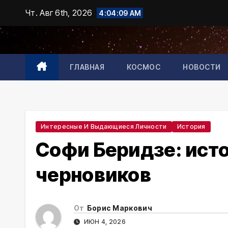
Промотать
Чт. Авг 6th, 2026
4:04:10 AM
к
содержимому
ГЛАВНАЯ
КОСМОС
НОВОСТИ
Интересные И Выдающиеся Личности
История
Софи Беридзе: исто
черновиков
От
Борис Маркович
ИЮН 4, 2026