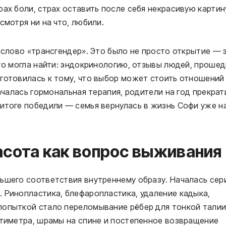
ах боли, страх оставить после себя некрасивую картин
смотря ни на что, любили.
а слово «трансгендер». Это было не просто открытие — 
что могла найти: эндокринологию, отзывы людей, проше
готовилась к тому, что выбор может стоить отношений
началась гормональная терапия, родители на год прекрат
итоге победили — семья вернулась в жизнь Софи уже н
асота как вопрос выживания
ьшего соответствия внутреннему образу. Началась сер
 Ринопластика, блефаропластика, удаление кадыка,
попыткой стало переломывание рёбер для тонкой талии
нтиметра, шрамы на спине и постепенное возвращение