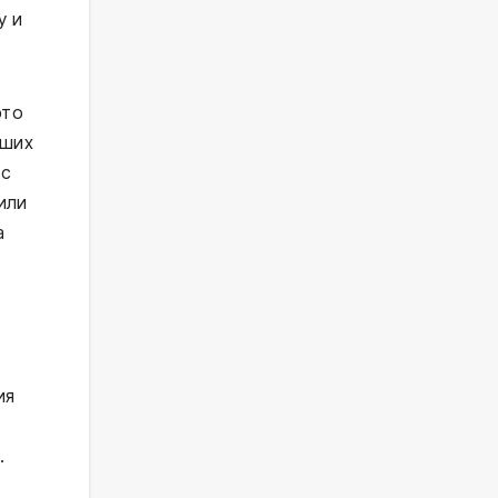
у и
это
дших
 с
или
а
ия
.