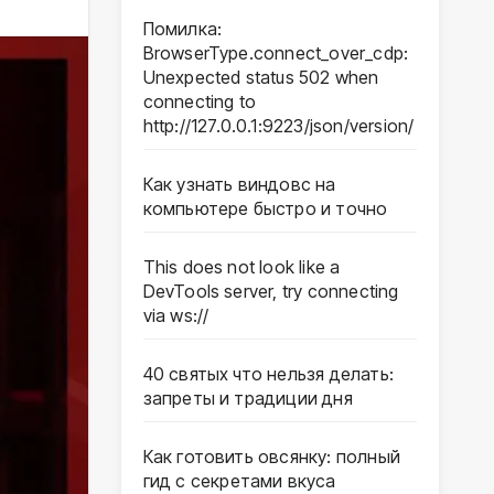
Помилка:
BrowserType.connect_over_cdp:
Unexpected status 502 when
connecting to
http://127.0.0.1:9223/json/version/
Как узнать виндовс на
компьютере быстро и точно
This does not look like a
DevTools server, try connecting
via ws://
40 святых что нельзя делать:
запреты и традиции дня
Как готовить овсянку: полный
гид с секретами вкуса