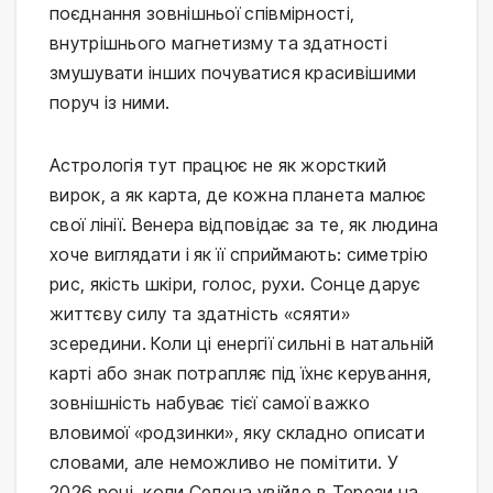
поєднання зовнішньої співмірності,
внутрішнього магнетизму та здатності
змушувати інших почуватися красивішими
поруч із ними.
Астрологія тут працює не як жорсткий
вирок, а як карта, де кожна планета малює
свої лінії. Венера відповідає за те, як людина
хоче виглядати і як її сприймають: симетрію
рис, якість шкіри, голос, рухи. Сонце дарує
життєву силу та здатність «сяяти»
зсередини. Коли ці енергії сильні в натальній
карті або знак потрапляє під їхнє керування,
зовнішність набуває тієї самої важко
вловимої «родзинки», яку складно описати
словами, але неможливо не помітити. У
2026 році, коли Селена увійде в Терези на