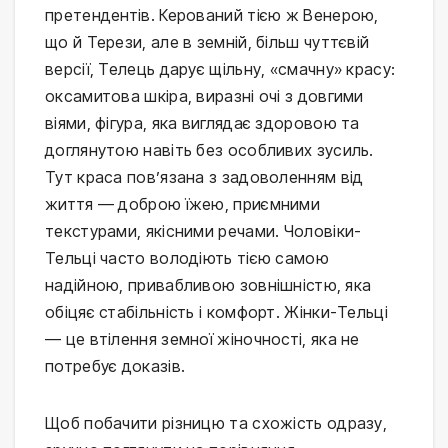
претендентів. Керований тією ж Венерою,
що й Терези, але в земній, більш чуттєвій
версії, Телець дарує щільну, «смачну» красу:
оксамитова шкіра, виразні очі з довгими
віями, фігура, яка виглядає здоровою та
доглянутою навіть без особливих зусиль.
Тут краса пов’язана з задоволенням від
життя — доброю їжею, приємними
текстурами, якісними речами. Чоловіки-
Тельці часто володіють тією самою
надійною, привабливою зовнішністю, яка
обіцяє стабільність і комфорт. Жінки-Тельці
— це втілення земної жіночності, яка не
потребує доказів.
Щоб побачити різницю та схожість одразу,