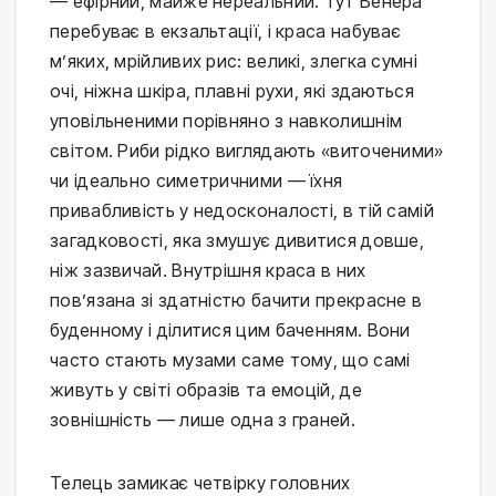
— ефірний, майже нереальний. Тут Венера
перебуває в екзальтації, і краса набуває
м’яких, мрійливих рис: великі, злегка сумні
очі, ніжна шкіра, плавні рухи, які здаються
уповільненими порівняно з навколишнім
світом. Риби рідко виглядають «виточеними»
чи ідеально симетричними — їхня
привабливість у недосконалості, в тій самій
загадковості, яка змушує дивитися довше,
ніж зазвичай. Внутрішня краса в них
пов’язана зі здатністю бачити прекрасне в
буденному і ділитися цим баченням. Вони
часто стають музами саме тому, що самі
живуть у світі образів та емоцій, де
зовнішність — лише одна з граней.
Телець замикає четвірку головних