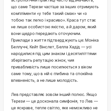
що саме Терези частіше за інших отримують
компліменти «у тебе такий смак» чи «з
тобою так легко і красиво». Краса тут стає
не лише особистою якістю, а й даром, який
вони щедро передають оточуючим.
Приклади з життя підтверджують це: Моніка
Беллуччі, Кейт Вінслет, Белла Хадід — усі
народилися під цим знаком і десятиліттями
зберігають репутацію жінок, чия
привабливість лише посилюється з віком
саме тому, що в ній є глибина та спокійна
впевненість, а не лише молодість.
Лев представляє зовсім інший полюс. Якщо
Терези — це досконала симфонія, то Лев —
це яскраве, тепле світло, яке неможливо не