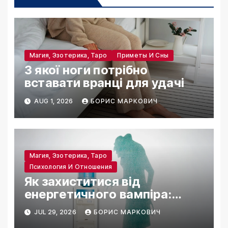
Магия, Эзотерика, Таро
Приметы И Сны
З якої ноги потрібно
вставати вранці для удачі
AUG 1, 2026
БОРИС МАРКОВИЧ
Магия, Эзотерика, Таро
Психология И Отношения
Як захиститися від
енергетичного вампіра:
практичні методи
JUL 29, 2026
БОРИС МАРКОВИЧ
збереження сил