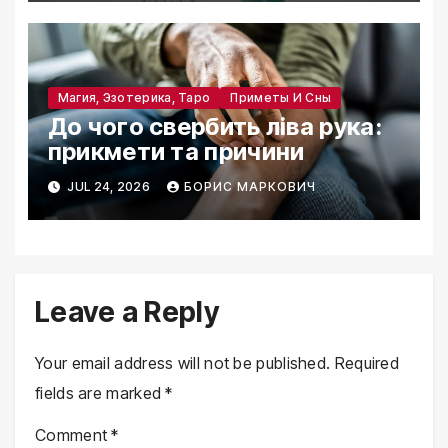
Магия, Эзотерика, Таро
Приметы И Сны
До чого свербить ліва рука:
прикмети та причини
JUL 24, 2026
БОРИС МАРКОВИЧ
Leave a Reply
Your email address will not be published.
Required
fields are marked
*
Comment
*