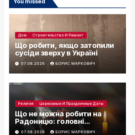
You missed
Дом
Строительство И Ремонт
Що робити, якщо затопили
сусіди зверху в Україні
07.08.2026
БОРИС МАРКОВИЧ
Религия
Церковные И Праздничные Даты
Що не можна робити на
Радоницю: головні
заборони дня
07.08.2026
БОРИС МАРКОВИЧ