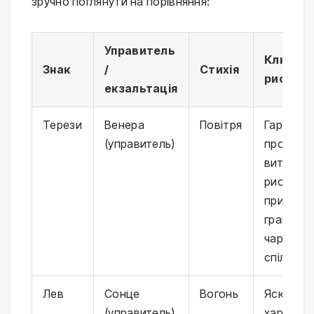
зручно поглянути на порівняння:
Управитель
Ключові
Знак
/
Стихія
риси кр
екзальтація
Терези
Венера
Повітря
Гармоній
(управитель)
пропорці
витончен
риси,
природн
грація,
чарівніст
спілкува
Лев
Сонце
Вогонь
Яскрава
(управитель)
харизма,