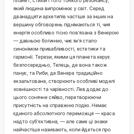
планет, стихій і того тонкого резонансу,
який людина випромінює у світ. Серед
дванадцяти архетипів частіше за інших на
вершину обговорень піднімаються ті, чия
енергія особливо тісно пов’язана з Венерою
— давньою богинею, чиє ім’я стало
синонімом привабливості, естетики та
гармонії. Терези, якими ця планета керує
безпосередньо, Телець, де вона також
панує, та Риби, де Венера традиційно
екзальтована, створюють особливі моделі
зовнішності та чарівності. Лев додає до
цього сонячне сяйво, перетворюючи
присутність на справжню подію. Немає
єдиного абсолютного переможця — краса
надто суб’єктивна, — але саме ці знаки
найчастіше називають, коли йдеться про