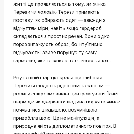
житті це проявляється в тому, як жінка-
Терези чи чоловік-Терези тримають
поставу, як обирають одяг — завжди з
відчуттям міри, навіть якщо гардероб
складається з простих речей. Вони рідко
перевантажують образ, бо інтуїтивно
відчувають: зайве порушує ту саму
гармонію, яка і є їхньою головною силою.
Внутрішній шар цієї краси ще глибший.
Терези володіють рідкісним талантом —
робити співрозмовника центром уваги. Їхній
шарм діє як дзеркало: людина поруч починає
почуватися цікавішою, розумнішою,
привабливішою. Це не маніпуляція, а
природна якість дипломатичного повітря. В
астрологічній практиці часто відзначають,