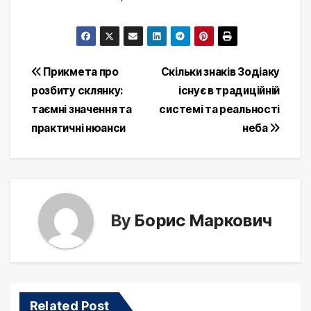
Post
Прикмета про
Скільки знаків Зодіаку
розбиту склянку:
існує в традиційній
navigation
таємні значення та
системі та реальності
практичні нюанси
неба
By
Борис Маркович
Related Post