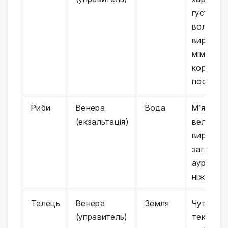
густе
волосся,
виразна
міміка,
королівс
постава
Риби
Венера
Вода
М’які рис
(екзальтація)
великі
виразні о
загадко
аура,
ніжність
Телець
Венера
Земля
Чуттєва
(управитель)
текстур