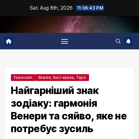
Skip
Sat. Aug 8th, 2026
11:06:44 PM
to
content
Гороскоп
Магия, Эзотерика, Таро
Найгарніший знак
зодіаку: гармонія
Венери та сяйво, яке не
потребує зусиль