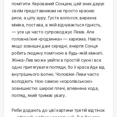
помітити. Керований Сонцем, цей знак дарує
своїм представникам не просто красиві
риси, а цілу ауру. Густе волосся, виразна
міміка, постава, в якій відчувається гідність,
— усе це часто супроводжує Левів. Але
головна їхня «родзинка» — харизма. Навіть
якщо зовнішні дані середні, енергія Сонця
робить людину помітною в будь-якій кімнаті.
Жінка-Лев може увійти в простій сукні і все
одно притягувати погляди, бо її краса йде від
внутрішнього вогню. Чоловіки-Леви часто
володіють тією самою «королівською»
зовнішністю: широкі плечі, впевнена хода,
погляд, який тримає увагу.
Риби додають до цієї картини третій відтінок