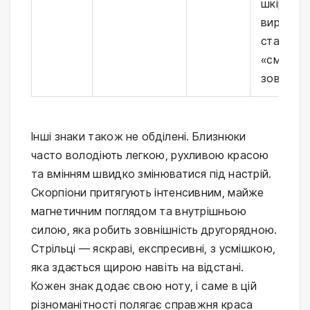
шкіри,
виразні о
стабільн
«смачна
зовнішні
Інші знаки також не обділені. Близнюки
часто володіють легкою, рухливою красою
та вмінням швидко змінюватися під настрій.
Скорпіони притягують інтенсивним, майже
магнетичним поглядом та внутрішньою
силою, яка робить зовнішність другорядною.
Стрільці — яскраві, експресивні, з усмішкою,
яка здається щирою навіть на відстані.
Кожен знак додає свою ноту, і саме в цій
різноманітності полягає справжня краса