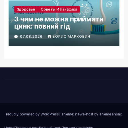
Здоровье
Советы И Лайфхаки
З чим не можна приймати
цинк: повний гід
07.08.2026
БОРИС МАРКОВИЧ
Proudly powered by WordPress
|
Theme: news-host by
Themeansar
.
Home
Політика конфіденційності
Приклад сторінки