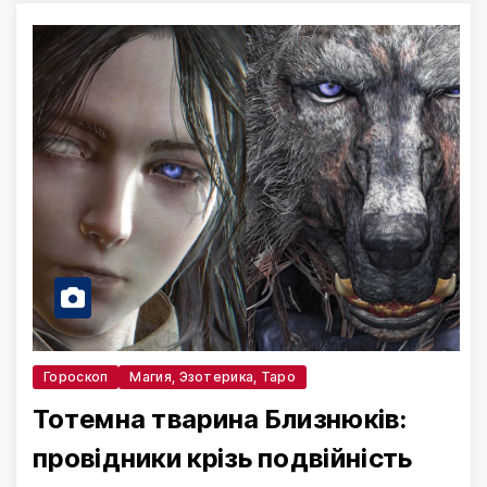
Гороскоп
Магия, Эзотерика, Таро
Тотемна тварина Близнюків:
провідники крізь подвійність