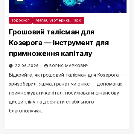
Гороскоп
Магия, Эзотерика, Таро
Грошовий талісман для
Козерога — інструмент для
примноження капіталу
22.06.2026
БОРИС МАРКОВИЧ
Відкрийте, як грошовий талісман для Козерога —
хризоберил, яшма, гранат чи онікс — допомагає
примножувати капітал, посилювати фінансову
дисципліну та досягати стабільного
благополуччя.