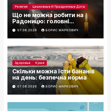
Религия
Церковные И Праздничные Даты
Що не можна робити на
Радоницю: головні
заборони дня
07.08.2026
БОРИС МАРКОВИЧ
Здоровье
Кухня
Скільки можна їсти бананів
на день: безпечна норма
07.08.2026
БОРИС МАРКОВИЧ