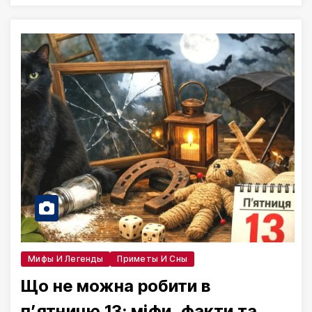
Мифы И Легенды
Приметы И Сны
Що не можна робити в
п’ятницю 13: міфи, факти та