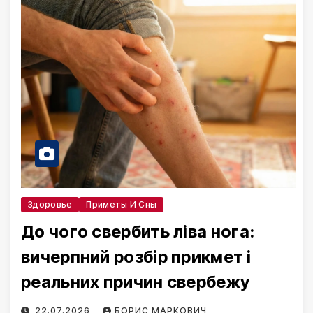
Здоровье
Приметы И Сны
До чого свербить ліва нога:
вичерпний розбір прикмет і
реальних причин свербежу
22.07.2026
БОРИС МАРКОВИЧ