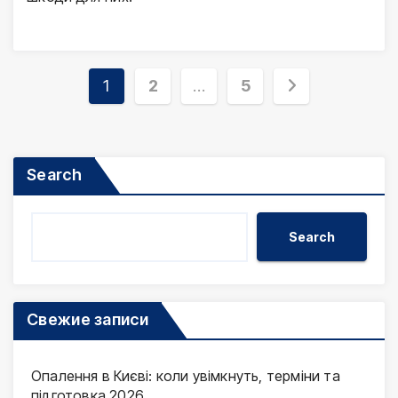
Posts
1
2
…
5
pagination
Search
Search
Свежие записи
Опалення в Києві: коли увімкнуть, терміни та
підготовка 2026