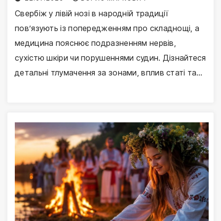
Свербіж у лівій нозі в народній традиції
пов’язують із попередженням про складнощі, а
медицина пояснює подразненням нервів,
сухістю шкіри чи порушеннями судин. Дізнайтеся
детальні тлумачення за зонами, вплив статі та…