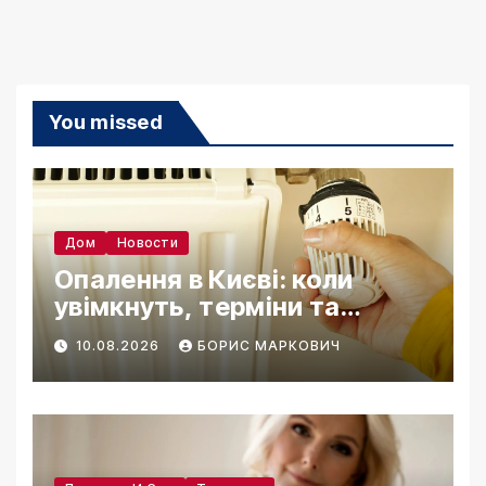
You missed
Дом
Новости
Опалення в Києві: коли
увімкнуть, терміни та
підготовка 2026
10.08.2026
БОРИС МАРКОВИЧ