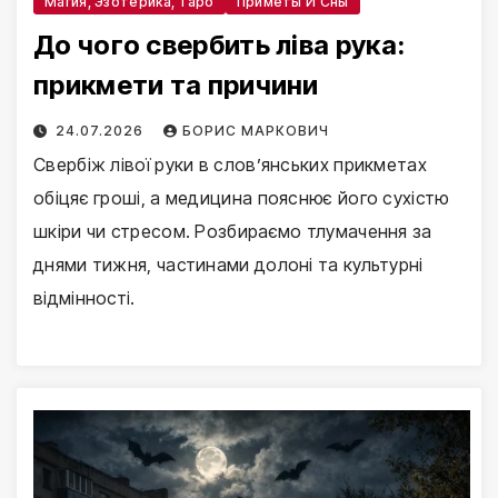
Магия, Эзотерика, Таро
Приметы И Сны
До чого свербить ліва рука:
прикмети та причини
24.07.2026
БОРИС МАРКОВИЧ
Свербіж лівої руки в слов’янських прикметах
обіцяє гроші, а медицина пояснює його сухістю
шкіри чи стресом. Розбираємо тлумачення за
днями тижня, частинами долоні та культурні
відмінності.