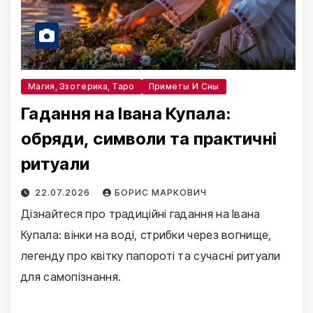
Магия, Эзотерика, Таро
Приметы И Сны
Гадання на Івана Купала:
обряди, символи та практичні
ритуали
22.07.2026
БОРИС МАРКОВИЧ
Дізнайтеся про традиційні гадання на Івана
Купала: вінки на воді, стрибки через вогнище,
легенду про квітку папороті та сучасні ритуали
для самопізнання.