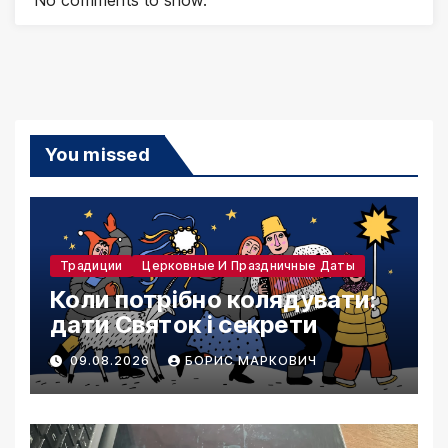
You missed
Традиции
Церковные И Праздничные Даты
Коли потрібно колядувати:
дати Святок і секрети
09.08.2026
БОРИС МАРКОВИЧ