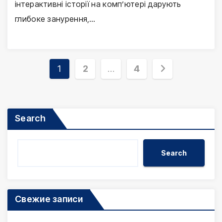
інтерактивні історії на комп’ютері дарують
глибоке занурення,…
Posts
1
2
…
4
pagination
Search
Search
Свежие записи