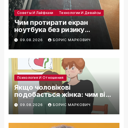
Советы И Лайфхаки
Технологии И Девайсы
Чим протирати екран
ноутбука без ризику
пошкодити покриття
09.08.2026
БОРИС МАРКОВИЧ
Психология И Отношения
Якщо чоловікові
подобається жінка: чим він
себе видає
09.08.2026
БОРИС МАРКОВИЧ