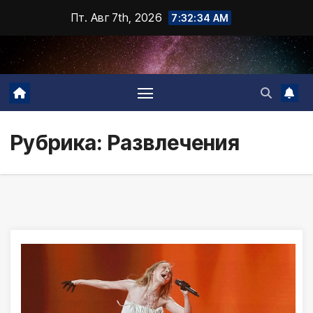
Промотать
Пт. Авг 7th, 2026
7:32:35 AM
к
содержимому
Рубрика:
Развлечения