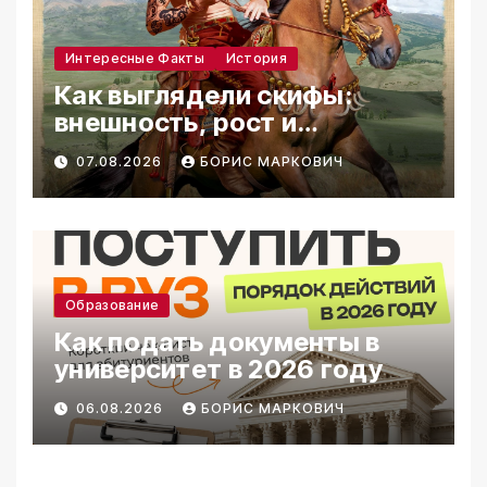
Интересные Факты
История
Как выглядели скифы:
внешность, рост и
реконструкции
07.08.2026
БОРИС МАРКОВИЧ
Образование
Как подать документы в
университет в 2026 году
06.08.2026
БОРИС МАРКОВИЧ