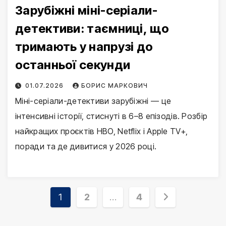
Зарубіжні міні-серіали-
детективи: таємниці, що
тримають у напрузі до
останньої секунди
01.07.2026
БОРИС МАРКОВИЧ
Міні-серіали-детективи зарубіжні — це
інтенсивні історії, стиснуті в 6–8 епізодів. Розбір
найкращих проєктів HBO, Netflix і Apple TV+,
поради та де дивитися у 2026 році.
Posts
1
2
…
4
pagination