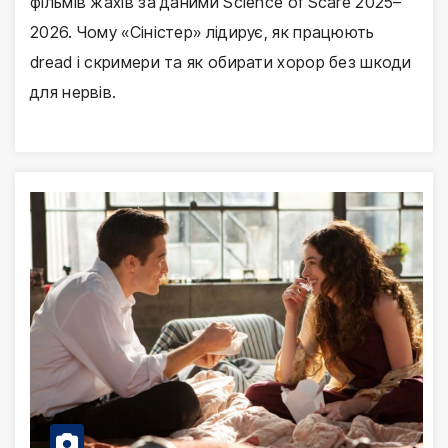
фільмів жахів за даними Science of Scare 2025–
2026. Чому «Сіністер» лідирує, як працюють
dread і скримери та як обирати хорор без шкоди
для нервів.