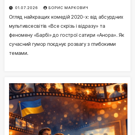
01.07.2026
БОРИС МАРКОВИЧ
Огляд найкращих комедій 2020-х: від абсурдних
мультивсесвітів «Все скрізь і відразу» та
феномену «Барбі» до гострої сатири «Анора». Як
сучасний гумор поєднує розвагу з глибокими
темами.