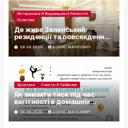
Интересные И Выдающиеся Личности
Политика
Де живе Зеленський:
резиденції та повсякденне
життя
08.08.2026
БОРИС МАРКОВИЧ
Здоровье
Советы И Лайфхаки
Як знизити тиск під час
вагітності в домашніх
умовах
08.08.2026
БОРИС МАРКОВИЧ