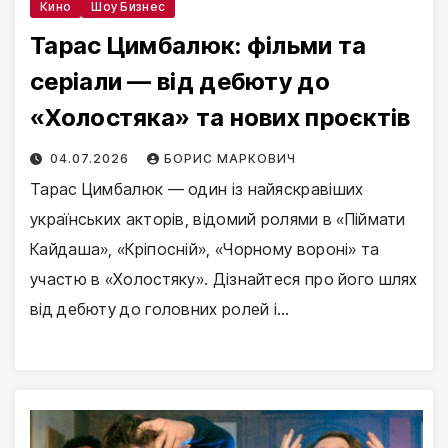
Кино
Шоу Бизнес
Тарас Цимбалюк: фільми та
серіали — від дебюту до
«Холостяка» та нових проєктів
04.07.2026
БОРИС МАРКОВИЧ
Тарас Цимбалюк — один із найяскравіших
українських акторів, відомий ролями в «Піймати
Кайдаша», «Кріпосній», «Чорному вороні» та
участю в «Холостяку». Дізнайтеся про його шлях
від дебюту до головних ролей і…