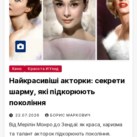
Кино
Красота И Уход
Найкрасивіші акторки: секрети
шарму, які підкорюють
покоління
22.07.2026
БОРИС МАРКОВИЧ
Від Мерілін Монро до Зендаї: як краса, харизма
та талант акторок підкорюють покоління.