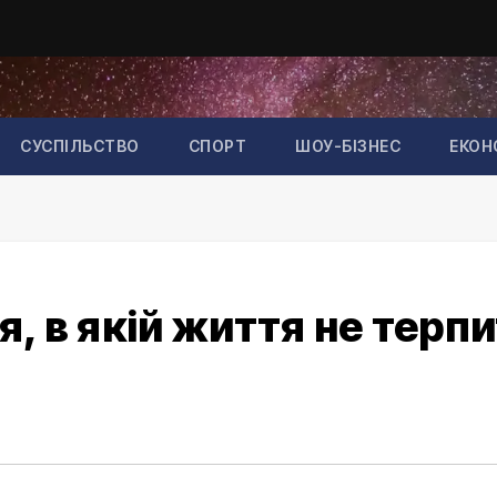
СУСПІЛЬСТВО
СПОРТ
ШОУ-БІЗНЕС
ЕКОН
я, в якій життя не терп