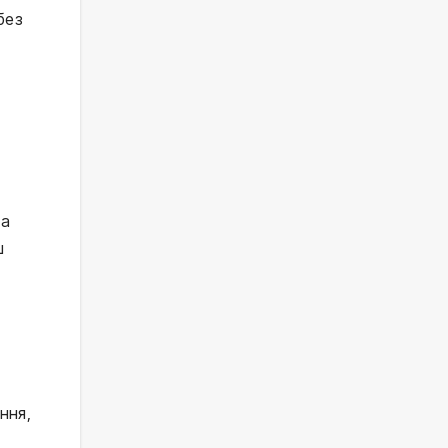
без
ла
ш
ння,