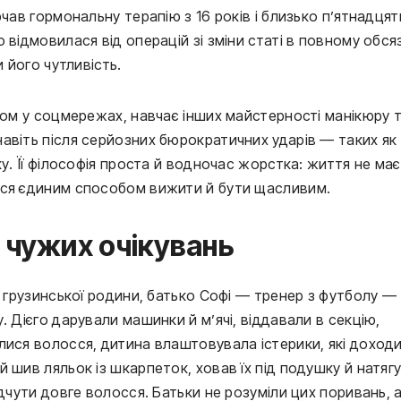
чав гормональну терапію з 16 років і близько п’ятнадцят
відмовилася від операцій зі зміни статі в повному обсяз
и його чутливість.
ідом у соцмережах, навчає інших майстерності манікюру 
авіть після серйозних бюрократичних ударів — таких як
ку. Її філософія проста й водночас жорстка: життя не має
ься єдиним способом вижити й бути щасливим.
 чужих очікувань
ї грузинської родини, батько Софі — тренер з футболу —
. Дієго дарували машинки й м’ячі, віддавали в секцію,
лися волосся, дитина влаштовувала істерики, які доход
 шив ляльок із шкарпеток, ховав їх під подушку й натяг
ідчути довге волосся. Батьки не розуміли цих поривань, 