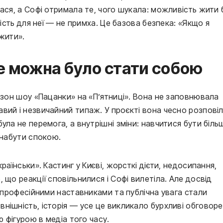
ася, а Софі отримала те, чого шукала: можливість жити 
тість для неї — не примха. Це базова безпека: «Якщо я
жити».
е можна було стати собою
езон шоу «Пацанки» на «П’ятниці». Вона не заповнювала
вий і незвичайний типаж. У проєкті вона чесно розпові
ула не перемога, а внутрішні зміни: навчитися бути біль
 набути спокою.
раїнськи». Кастинг у Києві, жорсткі дієти, недосипання,
 що реакції сповільнилися і Софі вилетіла. Але досвід
з професійними наставниками та публічна увага стали
нішність, історія — усе це викликало бурхливі обговоре
ю фігурою в медіа того часу.