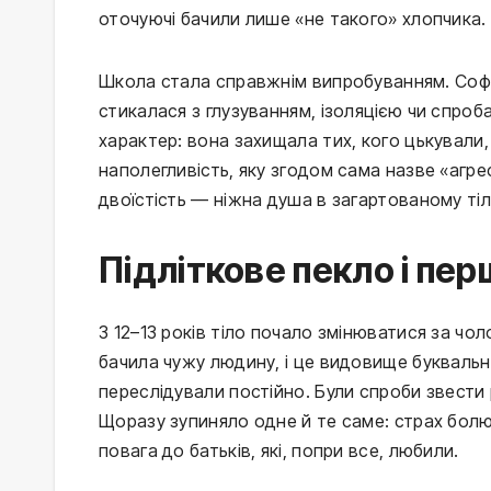
оточуючі бачили лише «не такого» хлопчика.
Школа стала справжнім випробуванням. Софі
стикалася з глузуванням, ізоляцією чи спро
характер: вона захищала тих, кого цькували
наполегливість, яку згодом сама назве «агре
двоїстість — ніжна душа в загартованому тіл
Підліткове пекло і пе
З 12–13 років тіло почало змінюватися за чол
бачила чужу людину, і це видовище буквальн
переслідували постійно. Були спроби звести р
Щоразу зупиняло одне й те саме: страх болю
повага до батьків, які, попри все, любили.