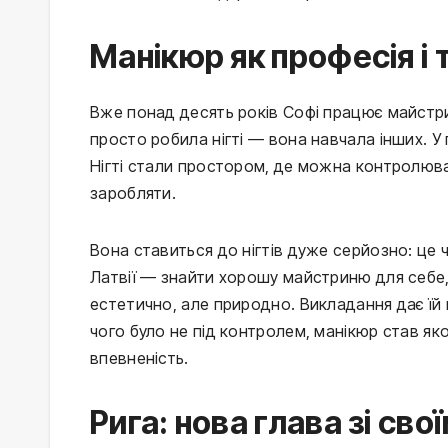
Манікюр як професія і 
Вже понад десять років Софі працює майстри
просто робила нігті — вона навчала інших. У 
Нігті стали простором, де можна контролюв
заробляти.
Вона ставиться до нігтів дуже серйозно: це 
Латвії — знайти хорошу майстриню для себе,
естетично, але природно. Викладання дає їй в
чого було не під контролем, манікюр став як
впевненість.
Рига: нова глава зі св