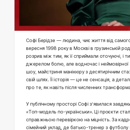
Софі Берідзе — людина, чиє життя від само
вересня 1998 року в Москві в грузинській род
розрив між тим, як її сприймали оточуючі, і 
джерелом болю, але водночас і неймовірної 
шоу, майстриня манікюру з десятирічним стаж
свій шлях. Її історія — це не сенсація, а дет
про те, як навіть після численних трансфор
У публічному просторі Софі з’явилася завдяки
«Топ-модель по-українськи». Ці проєкти стал
справжньою перевіркою на міцність. За кадр
сімейний уклад, де батько-тренер з футболу 