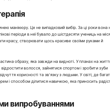
терапія
нею манікюру. Це не випадковий вибір. За ці роки вона 
пікові періоди в неї бувало до шістдесяти учениць на міс
ати красу, створювати щось красиве своїми руками й
частина образу, яка завжди на видноті. У планах на житт
 відростити волосся, зайнятися спортом і зробити зуби
ідчуття корисності та зв’язку з людьми. У світі, де бага
орем і способом ділитися навичкою, яка приносить радіст
оїми випробуваннями