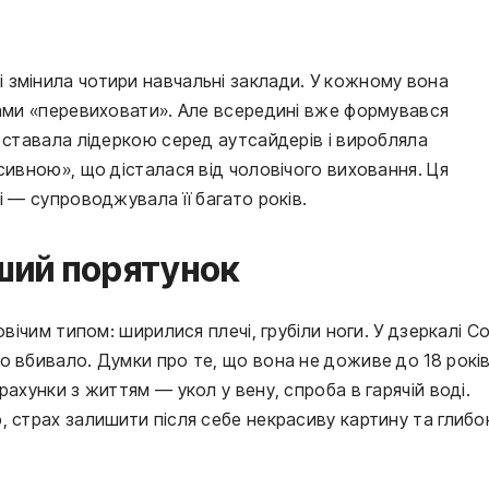
 змінила чотири навчальні заклади. У кожному вона
бами «перевиховати». Але всередині вже формувався
, ставала лідеркою серед аутсайдерів і виробляла
сивною», що дісталася від чоловічого виховання. Ця
і — супроводжувала її багато років.
рший порятунок
овічим типом: ширилися плечі, грубіли ноги. У дзеркалі Со
о вбивало. Думки про те, що вона не доживе до 18 років
ахунки з життям — укол у вену, спроба в гарячій воді.
, страх залишити після себе некрасиву картину та глибо