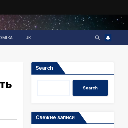
ОМІКА
UK
Search
ить
Search
Свежие записи