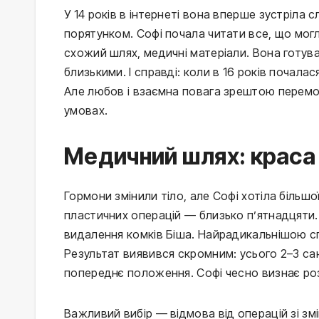
У 14 років в інтернеті вона вперше зустріла
порятунком. Софі почала читати все, що могл
схожий шлях, медичні матеріали. Вона готува
близькими. І справді: коли в 16 років почала
Але любов і взаємна повага зрештою перемо
умовах.
Медичний шлях: краса
Гормони змінили тіло, але Софі хотіла більшо
пластичних операцій — близько п’ятнадцяти
видалення комків Біша. Найрадикальнішою сп
Результат виявився скромним: усього 2–3 са
попереднє положення. Софі чесно визнає роз
Важливий вибір — відмова від операцій зі змін