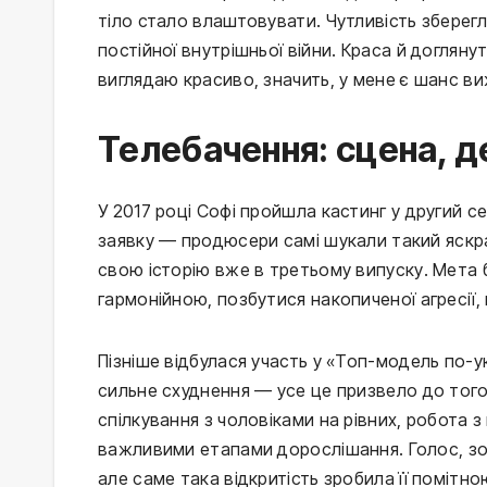
тіло стало влаштовувати. Чутливість зберегл
постійної внутрішньої війни. Краса й догляну
виглядаю красиво, значить, у мене є шанс ви
Телебачення: сцена, д
У 2017 році Софі пройшла кастинг у другий с
заявку — продюсери самі шукали такий яскра
свою історію вже в третьому випуску. Мета б
гармонійною, позбутися накопиченої агресії,
Пізніше відбулася участь у «Топ-модель по-ук
сильне схуднення — усе це призвело до того,
спілкування з чоловіками на рівних, робота 
важливими етапами дорослішання. Голос, зов
але саме така відкритість зробила її помітно