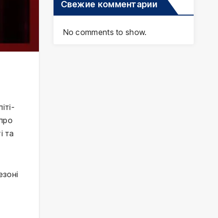
Свежие комментарии
No comments to show.
іті-
 про
і та
езоні