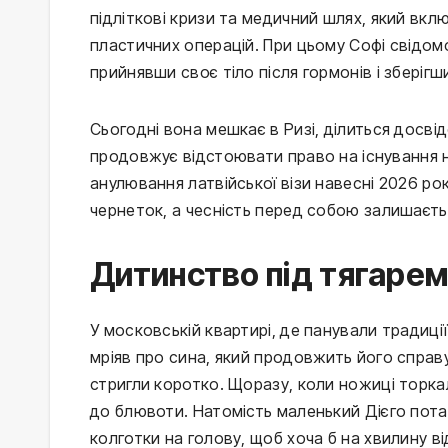
підліткові кризи та медичний шлях, який вклю
пластичних операцій. При цьому Софі свідомо 
прийнявши своє тіло після гормонів і зберігш
Сьогодні вона мешкає в Ризі, ділиться досв
продовжує відстоювати право на існування н
анулювання латвійської візи навесні 2026 ро
чернеток, а чесність перед собою залишаєт
Дитинство під тягарем
У московській квартирі, де панували традиці
мріяв про сина, який продовжить його справу
стригли коротко. Щоразу, коли ножиці торка
до блювоти. Натомість маленький Дієго потай
колготки на голову, щоб хоча б на хвилину в