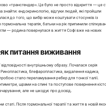
 слово «трансгендер». Це було не просто відкриття — це 
а знайти: ендокринологію, відгуки людей, які пройшли
лася до того, що вибір може коштувати стосунків із
ся гормональна терапія, батьки на рік припинили спілкува
гли — родина повернулася в життя Софі вже на нових
 як питання виживання
ї відповідності внутрішньому образу. Почалася серія
. Ринопластика, блефаропластика, видалення кадика,
робою стало переламування ребер для тонкої талії.
нтиметри, шрами на спині та поступове повернення кісто
чарування, але не шкодує про досвід.
и статі. Після гормональної терапії та життя в новій яко