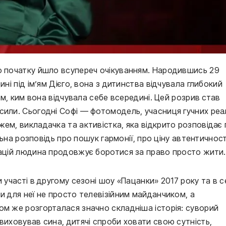
го початку йшло всупереч очікуванням. Народившись 29
ині під ім’ям Дієго, вона з дитинства відчувала глибокий
тим, ким вона відчувала себе всередині. Цей розрив став
сили. Сьогодні Софі — фотомодель, учасниця гучних реал
ем, викладачка та активістка, яка відкрито розповідає
альна розповідь про пошук гармонії, про ціну автентичност
мацій людина продовжує боротися за право просто жити.
 участі в другому сезоні шоу «Пацанки» 2017 року та в с
и для неї не просто телевізійним майданчиком, а
ом же розгорталася значно складніша історія: суворий
виховував сина, дитячі спроби ховати свою сутність,