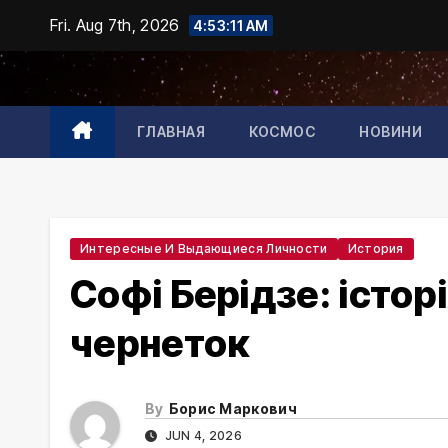
Skip
Fri. Aug 7th, 2026
4:53:12 AM
to
content
ГЛАВНАЯ
КОСМОС
НОВИНИ
Интересные И Выдающиеся Личности
История
Софі Берідзе: історі
чернеток
By
Борис Маркович
JUN 4, 2026