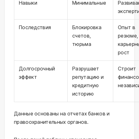
Навыки
Минимальные
Развива
эксперт
Последствия
Блокировка
Опыт в
счетов,
резюме,
тюрьма
карьерн
рост
Долгосрочный
Разрушает
Строит
эффект
репутацию и
финанс
кредитную
независ
историю
Данные основаны на отчетах банков и
правоохранительных органов.