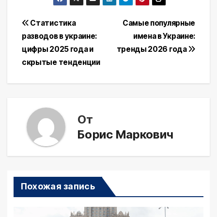
Навигация
Статистика
Самые популярные
разводов в украине:
имена в Украине:
по
цифры 2025 года и
тренды 2026 года
записям
скрытые тенденции
От
Борис Маркович
Похожая запись