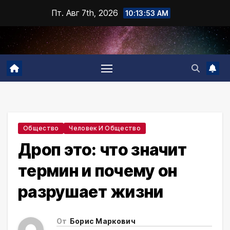
Промотать
Пт. Авг 7th, 2026
10:13:54 AM
к
содержимому
Общество
Человек И Общество
Дроп это: что значит
термин и почему он
разрушает жизни
От
Борис Маркович