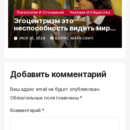
Психология И Отношения
Человек И Общество
Эгоцентризм это
неспособность видеть мир
глазами другого
ИЮЛ 30, 2026
БОРИС МАРКОВИЧ
Добавить комментарий
Ваш адрес email не будет опубликован.
Обязательные поля помечены
*
Комментарий
*