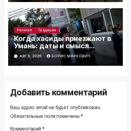
Религия
Традиции
Когда хасиды приезжают в
Умань: даты и смысл
паломничества
АВГ 6, 2026
БОРИС МАРКОВИЧ
Добавить комментарий
Ваш адрес email не будет опубликован.
Обязательные поля помечены
*
Комментарий
*