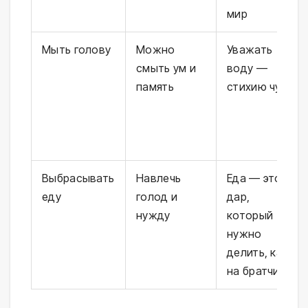
мир
Мыть голову
Можно
Уважать
смыть ум и
воду —
память
стихию чуда
Выбрасывать
Навлечь
Еда — это
еду
голод и
дар,
нужду
который
нужно
делить, как
на братчине