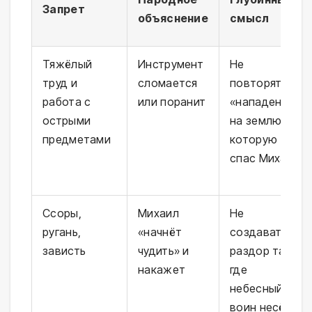
Запрет
объяснение
смысл
Тяжёлый
Инструмент
Не
труд и
сломается
повторять
работа с
или поранит
«нападение»
острыми
на землю,
предметами
которую
спас Михаил
Ссоры,
Михаил
Не
ругань,
«начнёт
создавать
зависть
чудить» и
раздор там,
накажет
где
небесный
воин несёт