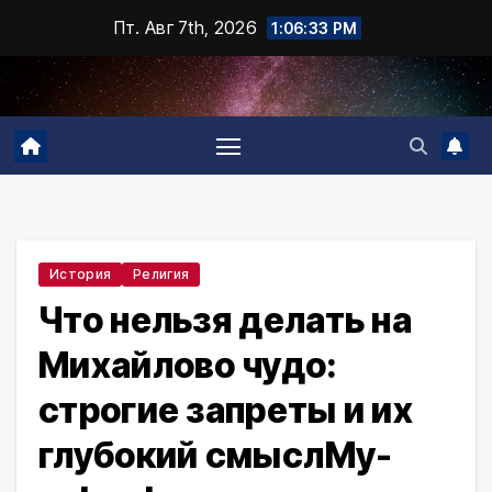
Промотать
Пт. Авг 7th, 2026
1:06:34 PM
к
содержимому
История
Религия
Что нельзя делать на
Михайлово чудо:
строгие запреты и их
глубокий смысл⁠My-