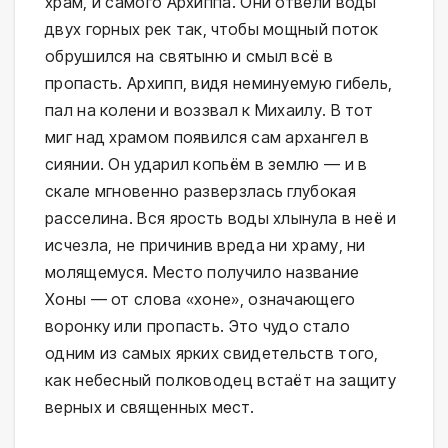
храм, и самого Архиппа. Они отвели воды
двух горных рек так, чтобы мощный поток
обрушился на святыню и смыл всё в
пропасть. Архипп, видя неминуемую гибель,
пал на колени и воззвал к Михаилу. В тот
миг над храмом появился сам архангел в
сиянии. Он ударил копьём в землю — и в
скале мгновенно разверзлась глубокая
расселина. Вся ярость воды хлынула в неё и
исчезла, не причинив вреда ни храму, ни
молящемуся. Место получило название
Хоны — от слова «хоне», означающего
воронку или пропасть. Это чудо стало
одним из самых ярких свидетельств того,
как небесный полководец встаёт на защиту
верных и священных мест.