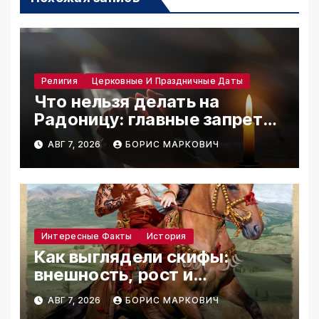
Религия
Церковные И Праздничные Даты
Что нельзя делать на
Радоницу: главные запреты
дня
АВГ 7, 2026
БОРИС МАРКОВИЧ
Интересные Факты
История
Как выглядели скифы:
внешность, рост и
реконструкции
АВГ 7, 2026
БОРИС МАРКОВИЧ