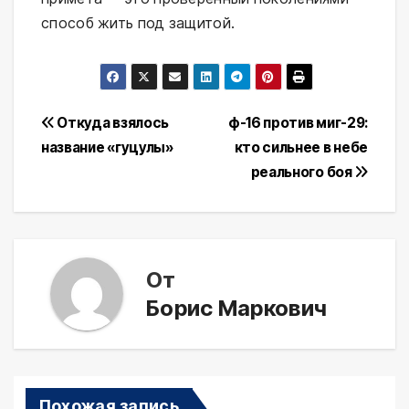
способ жить под защитой.
Навигация
Откуда взялось
ф-16 против миг-29:
название «гуцулы»
кто сильнее в небе
по
реального боя
записям
От
Борис Маркович
Похожая запись