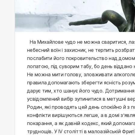
На Михайлове чудо не можна сваритися, лая
небесний воїн і захисник, не терпить розбрат
послабити його покровительство над домом.
лопатою, під суворим табу, бо день віддано 
Не можна мити голову, зловживати алкоголем,
правила допомагають зберегти ясність розуму
дарує тим, хто шанує його чудо. Дотримання 
усвідомлений вибір зупинитися в метушні ве
Родин, які проводять цей день спокійно й з 
конфлікти вирішуються легше, а в домі з’яв
покарання, а як давній кодекс, який допомаг
труднощів. У IV столітті в малоазійській Фригі