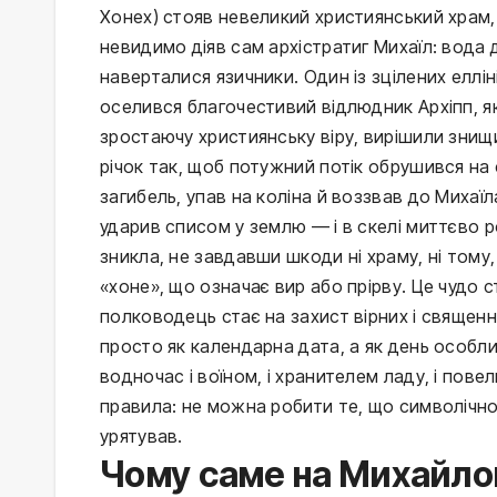
Хонех) стояв невеликий християнський храм,
невидимо діяв сам архістратиг Михаїл: вода 
наверталися язичники. Один із зцілених елліні
оселився благочестивий відлюдник Архіпп, яки
зростаючу християнську віру, вирішили знищит
річок так, щоб потужний потік обрушився на 
загибель, упав на коліна й воззвав до Михаїла
ударив списом у землю — і в скелі миттєво 
зникла, не завдавши шкоди ні храму, ні тому
«хоне», що означає вир або прірву. Це чудо 
полководець стає на захист вірних і священ
просто як календарна дата, а як день особли
водночас і воїном, і хранителем ладу, і пове
правила: не можна робити те, що символічно 
урятував.
Чому саме на Михайлов