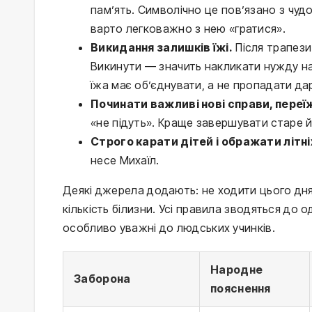
пам’ять. Символічно це пов’язано з чудо
варто легковажно з нею «гратися».
Викидання залишків їжі.
Після трапези
Викинути — значить накликати нужду на
їжа має об’єднувати, а не пропадати да
Починати важливі нові справи, переї
«не підуть». Краще завершувати старе 
Строго карати дітей і ображати літні
несе Михаїл.
Деякі джерела додають: не ходити цього дня
кількість білизни. Усі правила зводяться до 
особливо уважні до людських учинків.
Народне
Заборона
пояснення