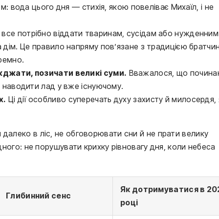
м: вода цього дня — стихія, якою повеліває Михаїл, і не
 все потрібно віддати тваринам, сусідам або нужденним
 дім. Це правило напряму пов’язане з традицією братчин
ремно.
жджати, позичати великі суми.
Вважалося, що почина
й наводити лад у вже існуючому.
х.
Ці дії особливо суперечать духу захисту й милосердя,
 далеко в ліс, не обговорювати сни й не прати велику
одного: не порушувати крихку рівновагу дня, коли небеса
Як дотримуватися в 20
Глибинний сенс
році