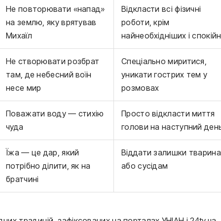
Не повторювати «напад»
Відкласти всі фізичні
на землю, яку врятував
роботи, крім
Михаїл
найнеобхідніших і спокій
Не створювати розбрат
Спеціально миритися,
там, де небесний воїн
уникати гострих тем у
несе мир
розмовах
Поважати воду — стихію
Просто відкласти миття
чуда
голови на наступний ден
Їжа — це дар, який
Віддати залишки тварин
потрібно ділити, як на
або сусідам
братчині
них традицій, зафіксованих на порталах УНІАН і 24tv.ua.