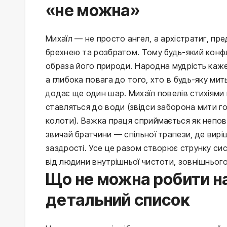
«не можна»
Михаїл — не просто ангел, а архістратиг, пр
брехнею та розбратом. Тому будь-який конфл
образа його природи. Народна мудрість каже: 
а глибока повага до того, хто в будь-яку м
додає ще один шар. Михаїл повелів стихіями
ставляться до води (звідси заборона мити го
колоти). Важка праця сприймається як непов
звичай братчини — спільної трапези, де вир
заздрості. Усе це разом створює струнку сис
від людини внутрішньої чистоти, зовнішнього 
Що не можна робити на
детальний список