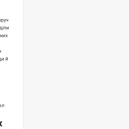
оруч
діли
ьких
н
ди й
ел
х