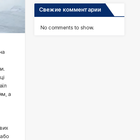
Свежие комментарии
No comments to show.
на
и.
ці
аїл
ям, а
йвих
(або