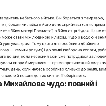
едводитель небесного війська. Він бореться з темрявою,
ікт, брехня чи лайка в його день сприймається як пряма
«Не бійся матері Пречистої, а бійся отця Чуда». Це не ст
ить може стати між людиною й лихом. Чудо з водою й зе
 й урятував храм. Тому цього дня особливо дбайливо
лову — «змити розум») і до землі (заборона копати, руба
ага до дня, коли небесний воїн уже потрудився за людей
ішували спори й мирилися — прямо протилежний сваркам
тему: день, коли небеса особливо близько до землі, ви
спокою й поваги до тих сил, які її оберігають.
 Михайлове чудо: повний і