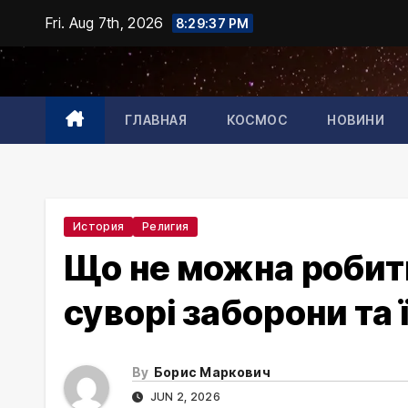
Skip
Fri. Aug 7th, 2026
8:29:38 PM
to
content
ГЛАВНАЯ
КОСМОС
НОВИНИ
История
Религия
Що не можна робит
суворі заборони та 
By
Борис Маркович
JUN 2, 2026