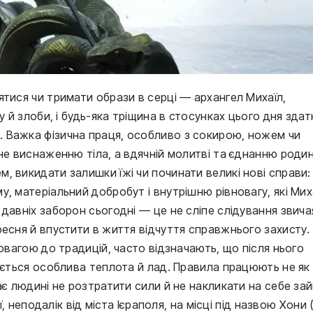
тися чи тримати образи в серці — архангел Михаїл,
у й злоби, і будь-яка тріщина в стосунках цього дня здат
 Важка фізична праця, особливо з сокирою, ножем чи
не виснаженню тіла, а вдячній молитві та єднанню родин
 викидати залишки їжі чи починати великі нові справи: 
, матеріальний добробут і внутрішню рівновагу, які Мих
давніх заборон сьогодні — це не сліпе слідування звича
ресня й впустити в життя відчуття справжнього захисту.
повагою до традицій, часто відзначають, що після нього
ляється особлива теплота й лад. Правила працюють не як
ає людині не розтратити сили й не накликати на себе за
ї, неподалік від міста Ієраполя, на місці під назвою Хони 