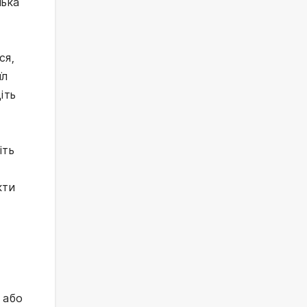
лька
ся,
їл
іть
іть
кти
 або