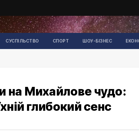
СУСПІЛЬСТВО
СПОРТ
ШОУ-БІЗНЕС
ЕКОН
и на Михайлове чудо:
їхній глибокий сенс