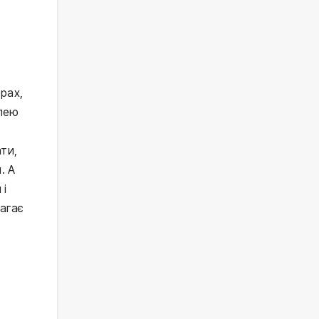
рах,
млею
ти,
. А
 і
магає