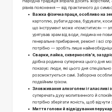
Народна традиція зібрала досить жорсткий, а
рівнів пояснення — від практичного до симво
Важка фізична праця, особливо на зе
картоплю, рубати дрова, будувати, кос
що інструмент може «помститися» — зла
урятував храм від води, людина не пов
генеральне прибирання, ремонт і всі сп
потрібно — зробіть лише найнеобхідніше 
Сварки, лайка, сквернослів’я, заздрі
дрібна родинна суперечка цього дня мо
показує: люди, які цього дня спеціально
розсмоктуються самі. Заборона особлив
подвійним гріхом.
Зловживання алкоголем і галасливі з
суперечать духу молитвенного й спокійн
потрібно зберігати ясність, щоб відчути 
Миття голови й відвідування перукар