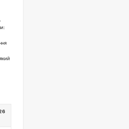
.
и:
ння
 який
26