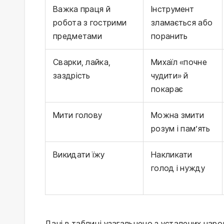
Важка праця й
Інструмент
робота з гострими
зламається або
предметами
поранить
Сварки, лайка,
Михаїл «почне
заздрість
чудити» й
покарає
Мити голову
Можна змити
розум і пам’ять
Викидати їжу
Накликати
голод і нужду
Дані в таблиці узагальнено з усталених народ