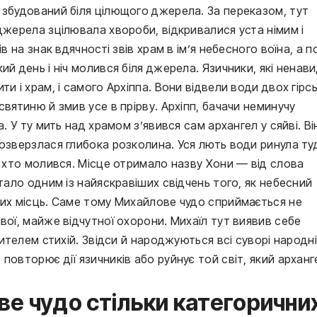
 збудований біля цілющого джерела. За переказом, тут
джерела зцілювала хвороби, відкривалися уста німим і
в на знак вдячності звів храм в ім’я небесного воїна, а п
й день і ніч молився біля джерела. Язичники, які ненави
и і храм, і самого Архіппа. Вони відвели води двох гірс
святиню й змив усе в прірву. Архіпп, бачачи неминучу
. У ту мить над храмом з’явився сам архангел у сяйві. Ві
розверзлася глибока розколина. Уся лють води ринула ту
, хто молився. Місце отримало назву Хони — від слова
стало одним із найяскравіших свідчень того, як небесний
них місць. Саме тому Михайлове чудо сприймається не
вої, майже відчутної охорони. Михаїл тут виявив себе
лителем стихій. Звідси й народжуються всі суворі народні
повторює дії язичників або руйнує той світ, який арханг
е чудо стільки категорични