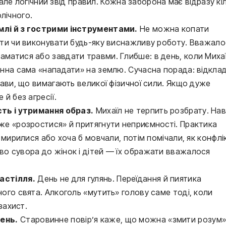
ле логічний звід правил. Кожна заборона має відразу кі
лічного.
млі й з гострими інструментами.
Не можна копати
ити чи виконувати будь-яку виснажливу роботу. Вважало
матися або завдати травми. Глибше: в день, коли Миха
инна сама «нападати» на землю. Сучасна порада: відклад
рави, що вимагають великої фізичної сили. Якщо дуже
й без агресії.
сть і утримання образ.
Михаїл не терпить розбрату. Нав
же «розростися» й притягнути неприємності. Практика
 мирилися або хоча б мовчали, потім помічали, як конфлі
о сувора до жінок і дітей — їх ображати вважалося
астілля.
День не для гулянь. Переїдання й пиятика
ого свята. Алкоголь «мутить» голову саме тоді, коли
захист.
ень.
Старовинне повір’я каже, що можна «змити розум»