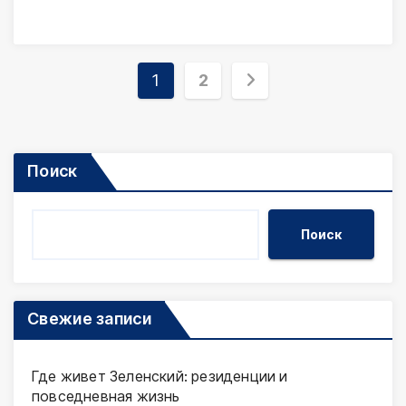
Пагинация
1
2
записей
Поиск
Поиск
Свежие записи
Где живет Зеленский: резиденции и
повседневная жизнь