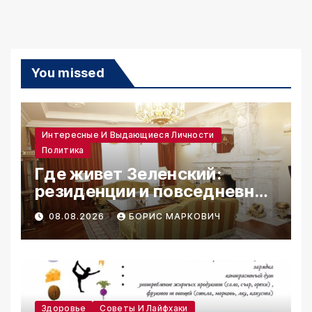
You missed
Интересные И Выдающиеся Личности
Политика
Где живет Зеленский:
резиденции и повседневная
жизнь
08.08.2026
БОРИС МАРКОВИЧ
Здоровье
Советы И Лайфхаки