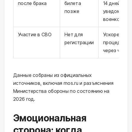
после брака
билета
14 дней
позже
уведомить
военкомат
Участие в СВО
Нет для
Ускоренная
регистрации
процедура
через часть
Данные собраны из официальных
источников, включая mos.ru и разъяснения
Министерства обороны по состоянию на
2026 год.
Эмоциональная
сторона: когда