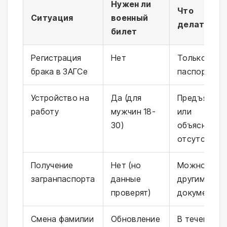
Нужен ли
Что
Ситуация
военный
делать
билет
Регистрация
Нет
Только
брака в ЗАГСе
паспорт
Устройство на
Да (для
Предъявить
работу
мужчин 18-
или
30)
объяснить
отсутствие
Получение
Нет (но
Можно по
загранпаспорта
данные
другим
проверят)
документам
Смена фамилии
Обновление
В течение