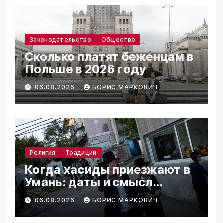
Законодательство
Общество
Сколько платят беженцам в
Польше в 2026 году
06.08.2026
БОРИС МАРКОВИЧ
Религия
Традиции
Когда хасиды приезжают в
Умань: даты и смысл
паломничества
06.08.2026
БОРИС МАРКОВИЧ