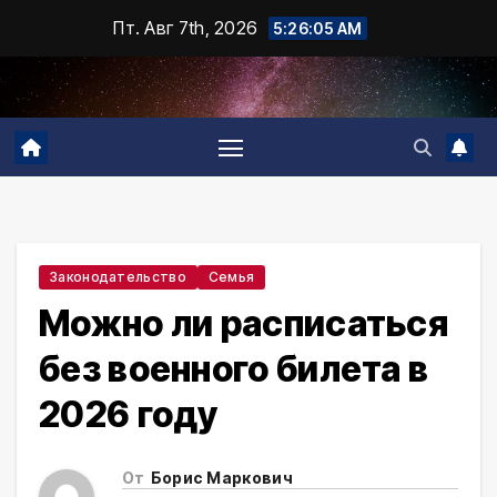
Промотать
Пт. Авг 7th, 2026
5:26:06 AM
к
содержимому
Законодательство
Семья
Можно ли расписаться
без военного билета в
2026 году
От
Борис Маркович