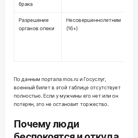
брака
Разрешение
Несовершеннолетним
Пр
органов опеки
(16+)
бе
ил
ув
пр
По данным портала mos.ru и Госуслуг,
военный билет в этой таблице отсутствует
полностью. Если у мужчины его нет или он
потерян, это не остановит торжество.
Почему люди
беспокоятся и откуда