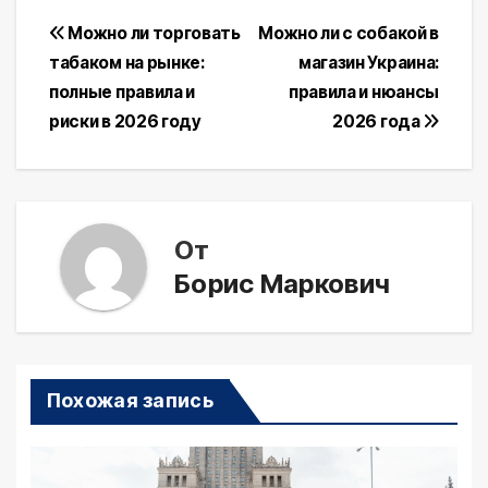
Навигация
Можно ли торговать
Можно ли с собакой в
табаком на рынке:
магазин Украина:
по
полные правила и
правила и нюансы
записям
риски в 2026 году
2026 года
От
Борис Маркович
Похожая запись