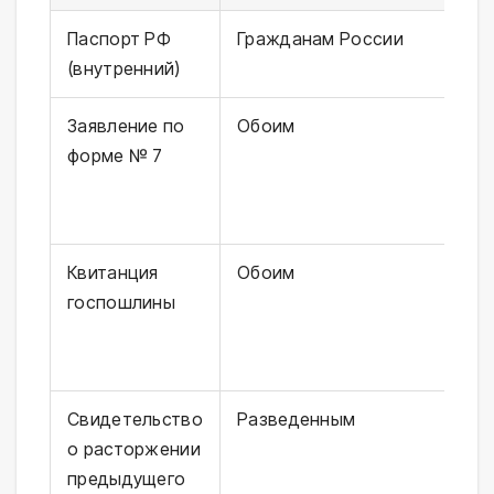
Паспорт РФ
Гражданам России
За
(внутренний)
не
Заявление по
Обоим
По
форме № 7
со
ил
Го
Квитанция
Обоим
35
госпошлины
ск
Го
24
Свидетельство
Разведенным
Ил
о расторжении
су
предыдущего