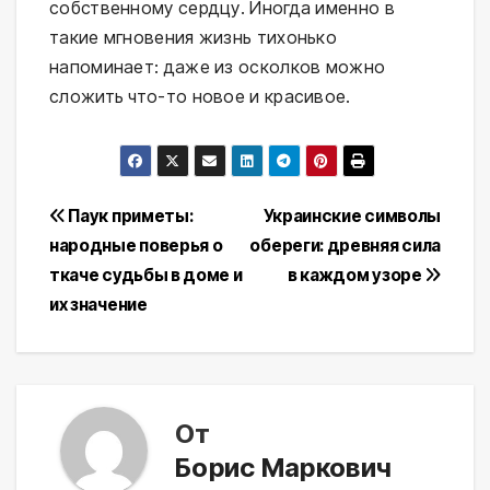
собственному сердцу. Иногда именно в
такие мгновения жизнь тихонько
напоминает: даже из осколков можно
сложить что-то новое и красивое.
Навигация
Паук приметы:
Украинские символы
народные поверья о
обереги: древняя сила
по
ткаче судьбы в доме и
в каждом узоре
записям
их значение
От
Борис Маркович