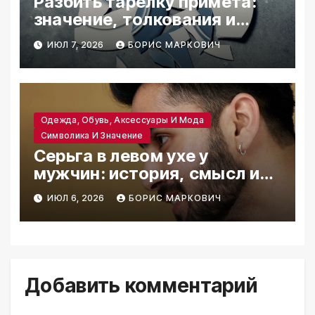
Разбить тарелку примета:
значение, толкования и
народная мудрость
ИЮЛ 7, 2026
БОРИС МАРКОВИЧ
Одежда, Обувь, Аксессуары И Мода
Символика И Значение
Серьга в левом ухе у
мужчин: история, смысл и
современный стиль
ИЮЛ 6, 2026
БОРИС МАРКОВИЧ
Добавить комментарий