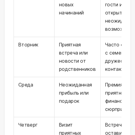
новых
гости или
начинаний
открыться
неожиданна
возможност
Вторник
Приятная
Часто связ
встреча или
с семейным
новости от
дружескими
родственников
контактами
Среда
Неожиданная
Премия, нах
прибыль или
приятный
подарок
финансовый
сюрприз
Четверг
Визит
Встреча, ко
приятных
оставит тё