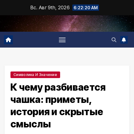
Промотать
Вс. Авг 9th, 2026
6:22:21 AM
к
содержимому
Символика И Значение
К чему разбивается
чашка: приметы,
история и скрытые
смыслы