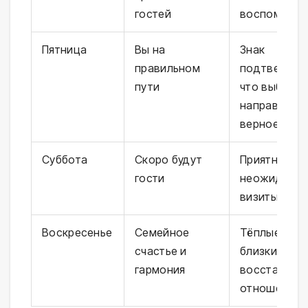
гостей
воспоминан
Пятница
Вы на
Знак
правильном
подтвержде
пути
что выбран
направлени
верное
Суббота
Скоро будут
Приятные ил
гости
неожиданн
визиты
Воскресенье
Семейное
Тёплые мом
счастье и
близкими,
гармония
восстановл
отношений