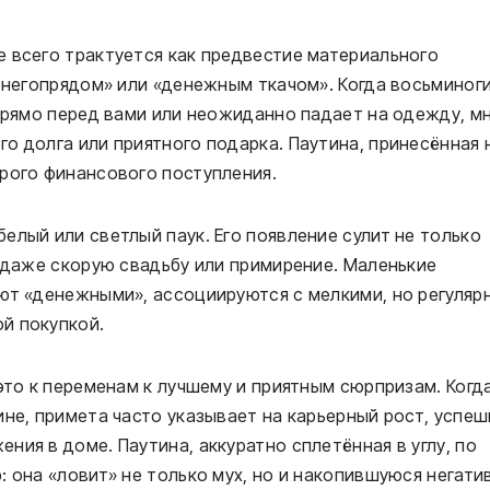
 всего трактуется как предвестие материального
денегопрядом» или «денежным ткачом». Когда восьминог
 прямо перед вами или неожиданно падает на одежду, м
о долга или приятного подарка. Паутина, принесённая 
рого финансового поступления.
елый или светлый паук. Его появление сулит не только
а даже скорую свадьбу или примирение. Маленькие
ают «денежными», ассоциируются с мелкими, но регуляр
й покупкой.
это к переменам к лучшему и приятным сюрпризам. Когд
ине, примета часто указывает на карьерный рост, успе
ния в доме. Паутина, аккуратно сплетённая в углу, по
: она «ловит» не только мух, но и накопившуюся негат