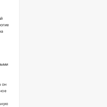
ий
ногие
на
ными
а он
шное
ивную