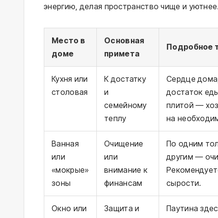
энергию, делая пространство чище и уютнее
Место в
Основная
Подробное 
доме
примета
Кухня или
К достатку
Сердце дома,
столовая
и
достаток еды
семейному
плитой — хоз
теплу
на необходим
Ванная
Очищение
По одним тол
или
или
другим — очи
«мокрые»
внимание к
Рекомендуетс
зоны
финансам
сырости.
Окно или
Защита и
Паутина здес