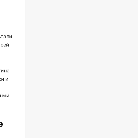
и
стали
всей
тина
жи и
йный
е