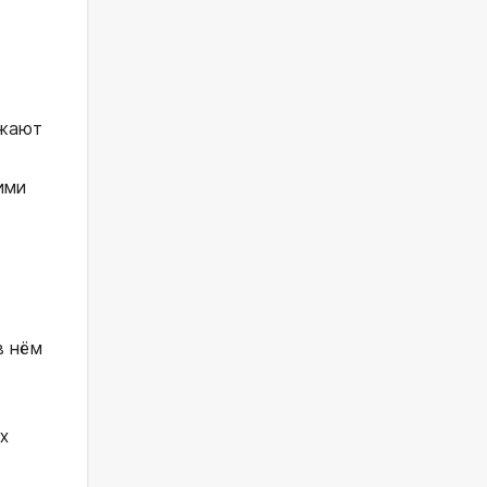
лжают
ими
в нём
х