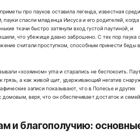
приметы про пауков оставила легенда, известная сред
й, пауки спасли младенца Иисуса и его родителей, когда
нькие ткачи быстро затянули вход густой паутиной, и
ешили, что убежище давно заброшено. С тех пор паука 
ожение считали проступком, способным принести беды 
зывали «хозяином» угла и старались не беспокоить. Пау
к грязь, а как живой щит, удерживающий негатив снару
афические записи показывают, что в Полесье и других
с домовым, веря, что он обеспечивает достаток и семе
ам и благополучию: основны