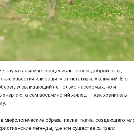
е паука в жилище расценивается как добрый знак,
ые известия или защиту от негативных влияний. Его
берег, улавливающий не только насекомых, но и
 энергию, а сам восьминогий жилец — как хранитель
му.
 в мифологические образы паука-ткача, создающего ми
 христианские легенды, где эти существа сыграли