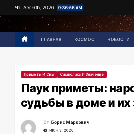
Промотать
Чт. Авг 6th, 2026
9:36:57 AM
к
содержимому
ГЛАВНАЯ
КОСМОС
НОВОСТИ
Приметы И Сны
Символика И Значение
Паук приметы: нар
судьбы в доме и их
От
Борис Маркович
ИЮН 3, 2026