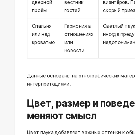
дверной
вестник
визитёров. П
проём
гостей
скорый приез
Спальня
Гармония в
Светлый паук
или над
отношениях
иногда пред
кроватью
или
недопониман
новости
Данные основаны на этнографических матер
интерпретациями.
Цвет, размер и поведе
меняют смысл
Цвет паука добавляет важные оттенки к общ