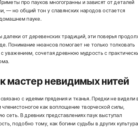
Приметы про пауков многогранны и зависят от деталей
ни, — но общий тон у славянских народов остается
 домашнем пауке.
ы далеки от деревенских традиций, эти поверья продо
оде. Понимание нюансов помогает не только толковать
м с уважением, сочетая древнюю мудрость с практическ
ома.
ак мастер невидимых нитей
связано с идеями прядения и тканья. Предки не видели 
 членистоногое как воплощение творческой силы,
ю сеть. В древних представлениях паук выступал
ть, подобно тому, как богини судьбы в других культура