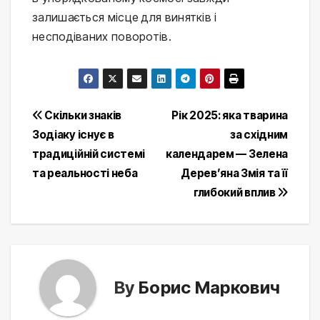
залишається місце для винятків і
несподіваних поворотів.
Post
Скільки знаків
Рік 2025: яка тварина
Зодіаку існує в
за східним
navigation
традиційній системі
календарем — Зелена
та реальності неба
Дерев’яна Змія та її
глибокий вплив
By
Борис Маркович