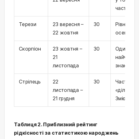
частото
Терези
23 вересня –
30
Рівноваг
22 жовтня
осені
Скорпіон
23 жовтня –
30
Один із
21
найчасті
листопада
знаків (~
Стрілець
22
30
Частину д
листопада –
«ділить» з
21 грудня
Змієносц
Таблиця 2. Приблизний рейтинг
рідкісності за статистикою народжень