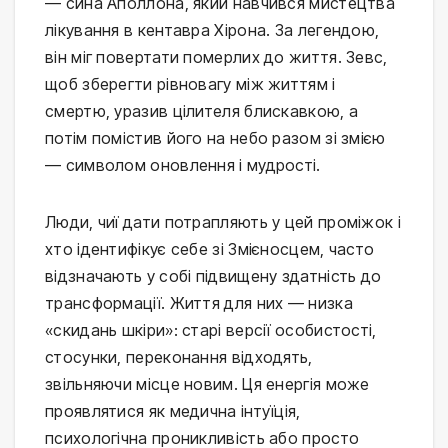
— сина Аполлона, який навчився мистецтва
лікування в кентавра Хірона. За легендою,
він міг повертати померлих до життя. Зевс,
щоб зберегти рівновагу між життям і
смертю, уразив цілителя блискавкою, а
потім помістив його на небо разом зі змією
— символом оновлення і мудрості.
Люди, чиї дати потрапляють у цей проміжок і
хто ідентифікує себе зі Змієносцем, часто
відзначають у собі підвищену здатність до
трансформації. Життя для них — низка
«скидань шкіри»: старі версії особистості,
стосунки, переконання відходять,
звільняючи місце новим. Ця енергія може
проявлятися як медична інтуїція,
психологічна проникливість або просто