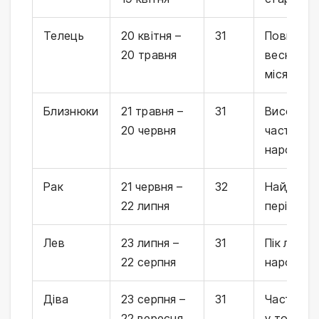
Телець
20 квітня –
31
Повноцін
20 травня
весняний
місяць
Близнюки
21 травня –
31
Висока
20 червня
частота
народже
Рак
21 червня –
32
Найдовш
22 липня
період
Лев
23 липня –
31
Пік літніх
22 серпня
народже
Діва
23 серпня –
31
Часто вх
22 вересня
у топ за