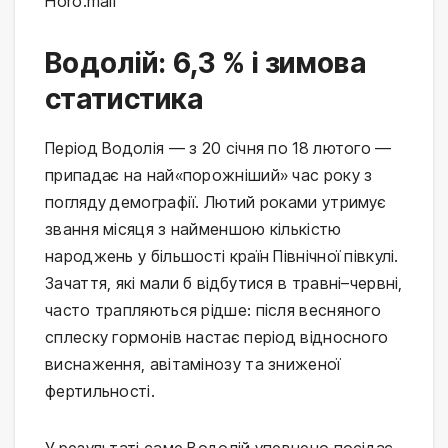
⁠Horo.mail
Водолій: 6,3 % і зимова
статистика
Період Водолія — з 20 січня по 18 лютого —
припадає на най«порожніший» час року з
погляду демографії. Лютий роками утримує
звання місяця з найменшою кількістю
народжень у більшості країн Північної півкулі.
Зачаття, які мали б відбутися в травні–червні,
часто трапляються рідше: після весняного
сплеску гормонів настає період відносного
виснаження, авітамінозу та зниженої
фертильності.