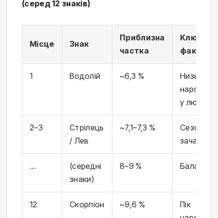
(серед 12 знаків)
Приблизна
Ключови
Місце
Знак
частка
фактор
1
Водолій
~6,3 %
Низька
народжув
у лютому
2–3
Стрілець
~7,1–7,3 %
Сезонні 
/ Лев
зачаття
...
(середні
8–9 %
Баланс се
знаки)
12
Скорпіон
~9,6 %
Пік
народжув