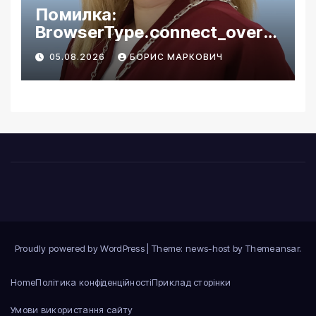
Помилка:
BrowserType.connect_over_
cdp: Unexpected status 502
05.08.2026
БОРИС МАРКОВИЧ
when connecting to
http://127.0.0.1:9223/json/ver
sion/
Proudly powered by WordPress
|
Theme: news-host by
Themeansar
.
Home
Політика конфіденційності
Приклад сторінки
Умови використання сайту