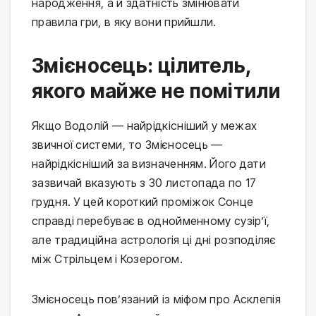
народження, а й здатність змінювати
правила гри, в яку вони прийшли.
Змієносець: цілитель,
якого майже не помітили
Якщо Водолій — найрідкісніший у межах
звичної системи, то Змієносець —
найрідкісніший за визначенням. Його дати
зазвичай вказують з 30 листопада по 17
грудня. У цей короткий проміжок Сонце
справді перебуває в однойменному сузір’ї,
але традиційна астрологія ці дні розподіляє
між Стрільцем і Козерогом.
Змієносець пов’язаний із міфом про Асклепія