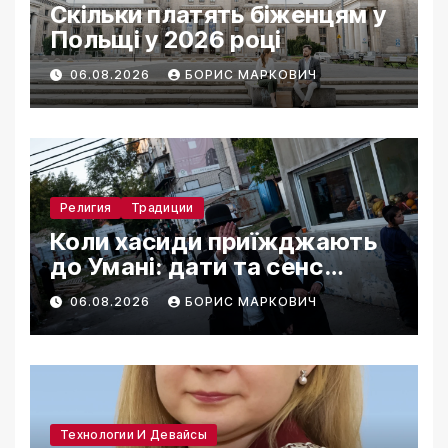
Скільки платять біженцям у
Польщі у 2026 році
06.08.2026
БОРИС МАРКОВИЧ
Религия
Традиции
Коли хасиди приїжджають
до Умані: дати та сенс
паломництва
06.08.2026
БОРИС МАРКОВИЧ
Технологии И Девайсы