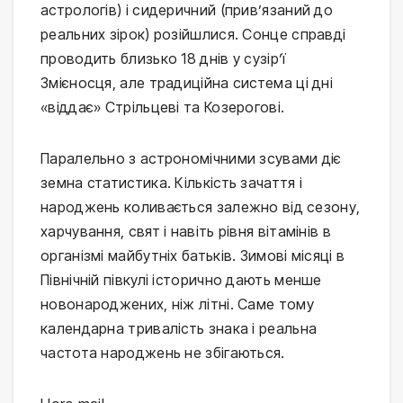
астрологів) і сидеричний (прив’язаний до
реальних зірок) розійшлися. Сонце справді
проводить близько 18 днів у сузір’ї
Змієносця, але традиційна система ці дні
«віддає» Стрільцеві та Козерогові.
Паралельно з астрономічними зсувами діє
земна статистика. Кількість зачаття і
народжень коливається залежно від сезону,
харчування, свят і навіть рівня вітамінів в
організмі майбутніх батьків. Зимові місяці в
Північній півкулі історично дають менше
новонароджених, ніж літні. Саме тому
календарна тривалість знака і реальна
частота народжень не збігаються.