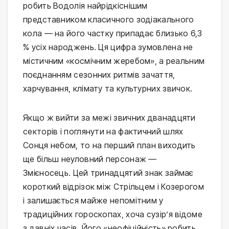
робить Водолія найрідкіснішим
представником класичного зодіакального
кола — на його частку припадає близько 6,3
% усіх народжень. Ця цифра зумовлена не
містичним «космічним жеребом», а реальним
поєднанням сезонних ритмів зачаття,
харчування, клімату та культурних звичок.
Якщо ж вийти за межі звичних дванадцяти
секторів і поглянути на фактичний шлях
Сонця небом, то на перший план виходить
ще більш неуловний персонаж —
Змієносець. Цей тринадцятий знак займає
короткий відрізок між Стрільцем і Козерогом
і залишається майже непомітним у
традиційних гороскопах, хоча сузір’я відоме
з давніх часів. Його «неофіційність» робить