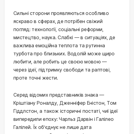
Сильні сторони проявляються особливо
яскраво в сферах, де потрібен свіжий
погляд: технології, соціальні реформи,
мистецтво, наука. Слабкі — в ситуаціях, де
важлива емоційна теплота та рутинна
турбота про близьких. Водолій може щиро
любити, але робить це своєю мовою —
через ідеї, підтримку свободи та раптові,
проте точні жести.
Серед відомих представників знака —
Кріштіану Роналду, Дженніфер Еністон, Том
Гіддлстон, а також історичні постаті, чиї ідеї
випередили епоху: Чарльз Дарвін і Галілео
Галілей. Їх об’єднує не лише дата