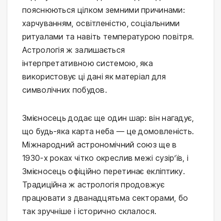
пояснюються цілком земними причинами:
харчуванням, освітленістю, соціальними
ритуалами та навіть температурою повітря.
Астрологія ж залишається
інтерпретативною системою, яка
використовує ці дані як матеріал для
символічних побудов.
Змієносець додає ще один шар: він нагадує,
що будь-яка карта неба — це домовленість.
Міжнародний астрономічний союз ще в
1930-х роках чітко окреслив межі сузір’їв, і
Змієносець офіційно перетинає екліптику.
Традиційна ж астрологія продовжує
працювати з дванадцятьма секторами, бо
так зручніше і історично склалося.