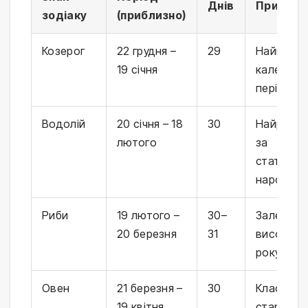
Днів
Примітк
зодіаку
(приблизно)
Козерог
22 грудня –
29
Найкоро
19 січня
календар
період
Водолій
20 січня – 18
30
Найрідкіс
лютого
за
статисти
народже
Риби
19 лютого –
30–
Залежить
20 березня
31
високосн
року
Овен
21 березня –
30
Класични
19 квітня
старт ве