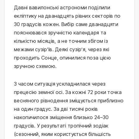
Давні вавилонські астрономи поділили
екліптику на дванадцять рівних секторів по
30 градусів кожен. Вибір саме дванадцяти
пояснювався зручністю календаря та
кількістю місяців, а не точним збігом із
межами сузір’їв. Деякі сузір’я, через які
проходить Сонце, опинилися поза цією
зручною схемою.
З часом ситуація ускладнилася через
прецесію земної осі. За кожні 72 роки точка
весняного рівнодення зміщується приблизно
на один градус. За дві тисячі років
накопичилося зміщення близько 24–30
градусів. У результаті тропічний зодіак
(сезонний, яким користується більшість