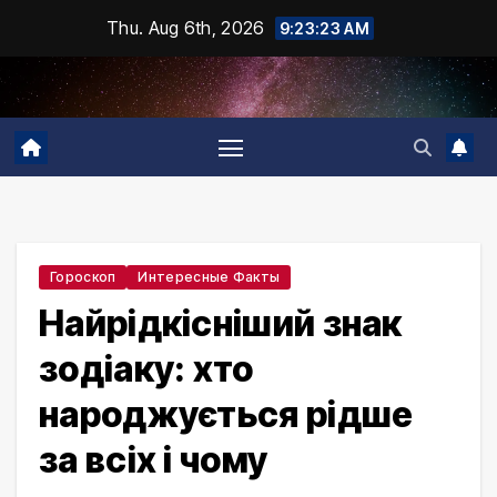
Skip
Thu. Aug 6th, 2026
9:23:24 AM
to
content
Гороскоп
Интересные Факты
Найрідкісніший знак
зодіаку: хто
народжується рідше
за всіх і чому