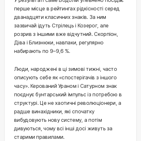
У результаті саме Водолій упевнено посідає
перше місце в рейтингах рідкісності серед
дванадцяти класичних знаків. За ним
зазвичай ідуть Стрілець і Козерог, але
розрив з іншими вже відчутний. Скорпіон,
Діва і Близнюки, навпаки, регулярно
набирають по 9–9,6 %.
Люди, народжені в ці зимові тижні, часто
описують себе як «спостерігачів з іншого
часу». Керований Ураном і Сатурном знак
поєднує бунтарський імпульс із потребою в
структурі. Це не хаотичні революціонери, а
радше винахідники, які спочатку
вибудовують нову систему, а потім
дивуються, чому всі інші досі живуть за
старими правилами.