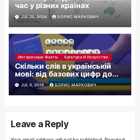
час у різних країнах
JUL 20, 2026
БОРИС МАРКОВИЧ
Интересные Факты
Культура И Искусство
Скільки слів в українській
мові: від базових цифр до
скарбів лексикону
JUL 9, 2026
БОРИС МАРКОВИЧ
Leave a Reply
Your email address will not be published.
Required