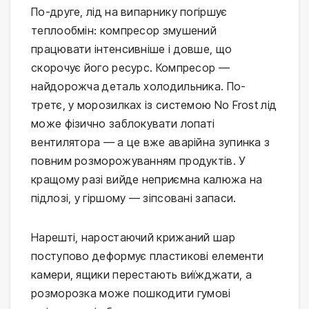
По-друге, лід на випарнику погіршує
теплообмін: компресор змушений
працювати інтенсивніше і довше, що
скорочує його ресурс. Компресор —
найдорожча деталь холодильника. По-
третє, у морозилках із системою No Frost лід
може фізично заблокувати лопаті
вентилятора — а це вже аварійна зупинка з
повним розморожуванням продуктів. У
кращому разі вийде неприємна калюжа на
підлозі, у гіршому — зіпсовані запаси.
Нарешті, наростаючий крижаний шар
поступово деформує пластикові елементи
камери, ящики перестають виїжджати, а
розморозка може пошкодити гумові