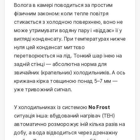
Волога в камері поводиться за простим
фізичним законом: коли тепле повітря
стикається з холодною поверхнею, воно не
може утримувати водяну пару і «віддає» її у
вигляді конденсату. При температурах нижче
нуля цей конденсат миттєво
перетворюється на лід. Тонкий шар інею на
задній стінці — абсолютна норма для
звичайних (крапельних) холодильників. А ось
крижана кірка товщиною понад 5–7 мм —
уже тривожний сигнал.
У холодильниках із системою
No Frost
ситуація інша: вбудований нагрівач (ТЕН)
автоматично розморожує іній кілька разів на
добу, а вода відводиться через дренажну