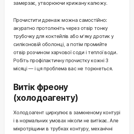
замерзає, утворюючи крижану калюжу.
Прочистити дренаж можна самостійно:
акуратно протолкніть через отвір тонку
трубочку для коктейлів або м’яку дротик у
силіконовій оболонці, а потім промийте
отвір розчином харчової соди і теплої води.
Робіть профілактичну прочистку кожні 3
місяці — і ця проблема вас не торкнеться.
Витік фреону
(холодоагенту)
Холодоагент циркулює в замкненому контурі
і в нормальних умовах ніколи не витікає. Але
мікротріщини в трубках контуру, механічні