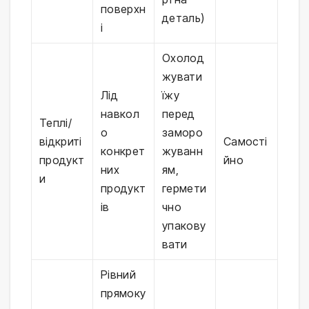
поверхн
деталь)
і
Охолод
жувати
Лід
їжу
навкол
перед
Теплі/
о
заморо
відкриті
Самості
конкрет
жуванн
продукт
йно
них
ям,
и
продукт
гермети
ів
чно
упакову
вати
Рівний
прямоку