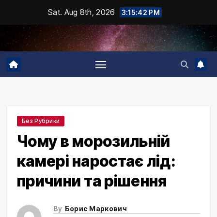
Skip
Sat. Aug 8th, 2026
3:15:43 PM
to
content
Без Рубрики
Чому в морозильній
камері наростає лід:
причини та рішення
By
Борис Маркович