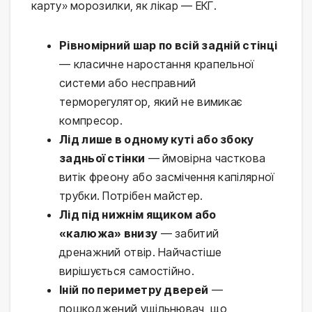
карту» морозилки, як лікар — ЕКГ.
Рівномірний шар по всій задній стінці
— класичне наростання крапельної
системи або несправний
терморегулятор, який не вимикає
компресор.
Лід лише в одному куті або збоку
задньої стінки
— ймовірна часткова
витік фреону або засмічення капілярної
трубки. Потрібен майстер.
Лід під нижнім ящиком або
«калюжа» внизу
— забитий
дренажний отвір. Найчастіше
вирішується самостійно.
Іній по периметру дверей
—
пошкоджений ущільнювач, що