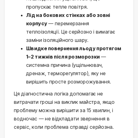
пропускає тепле повітря.
Лід на бокових стінках або зовні
корпусу
— перемерзання
теплоізоляції. Це серйозно і вимагає
заміни ізоляційного шару.
Швидке повернення льоду протягом
1–2 тижнів після розморозки
—
системна причина (ущільнювач,
дренаж, терморегулятор), яку не
вирішить просте розморожування.
Ця діагностична логіка допомагає не
витрачати гроші на виклик майстра, якщо
проблему можна вирішити за 15 хвилин, і
водночас — не відкладати звернення в
сервіс, коли проблема справді серйозна.