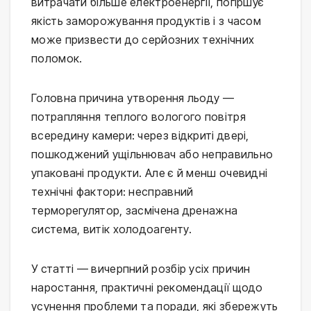
витрачати більше електроенергії, погіршує
якість заморожування продуктів і з часом
може призвести до серйозних технічних
поломок.
Головна причина утворення льоду —
потрапляння теплого вологого повітря
всередину камери: через відкриті двері,
пошкоджений ущільнювач або неправильно
упаковані продукти. Але є й менш очевидні
технічні фактори: несправний
терморегулятор, засмічена дренажна
система, витік холодоагенту.
У статті — вичерпний розбір усіх причин
наростання, практичні рекомендації щодо
усунення проблеми та поради, які збережуть