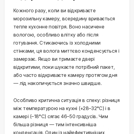
Кожного разу, коли ви відкриваєте
морозильну камеру, всередину вривається
тепле кухонне повітря. Воно насичене
вологою, особливо влітку або після
готування. Стикаючись із холодними
стінками, ця волога миттєво конденсується і
замерзає. Якщо ви тримаєте двері
відкритими, поки шукаєте потрібний пакет,
або часто відкриваєте камеру протягом дня
— лід накопичується значно швидше.
Особливо критична ситуація в спеку: різниця
між температурою на кухні (+28–32°C) і в
камері (–18°C) сягає 46–50 градусів. Чим
більша різниця — тим інтенсивніша
конденсація. Один із найефективніших