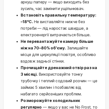
аркуш паперу — якщо виходить без
зусиль, час замінити ущільнювач.
Встановіть правильну температуру:
–18°C.
Не виставляйте нижче без
потреби — лід наростає швидше, а
електроенергії витрачається більше.
Не перевантажуйте камеру більше
ніж на 70–80% об’єму.
Залишайте
місце для циркуляції повітря, особливо
вздовж задньої стінки.
Прочищайте дренажний отвір раз на
3 місяці.
Використовуйте тонку
трубочку і теплий содовий розчин — це
займає 5 хвилин і позбавляє від
набагато серйозніших проблем.
Розморожуйте холодильник
регулярно
— якщо у вас не No Frost, то