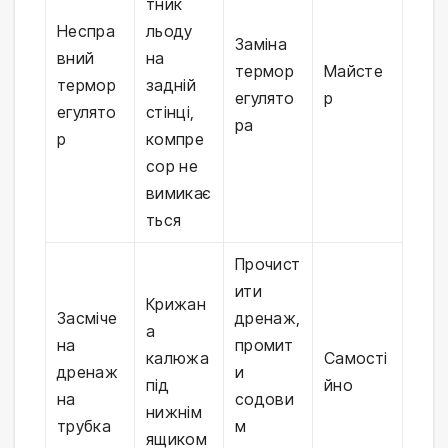
тник
Неспра
льоду
Заміна
вний
на
термор
Майсте
термор
задній
егулято
р
егулято
стінці,
ра
р
компре
сор не
вимикає
ться
Прочист
ити
Крижан
Засміче
дренаж,
а
на
промит
калюжа
Самості
дренаж
и
під
йно
на
содови
нижнім
трубка
м
ящиком