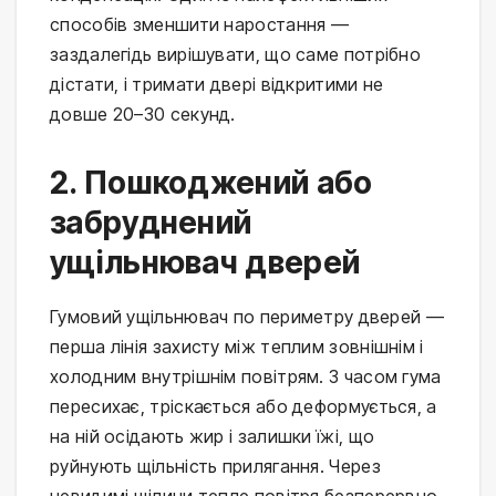
способів зменшити наростання —
заздалегідь вирішувати, що саме потрібно
дістати, і тримати двері відкритими не
довше 20–30 секунд.
2. Пошкоджений або
забруднений
ущільнювач дверей
Гумовий ущільнювач по периметру дверей —
перша лінія захисту між теплим зовнішнім і
холодним внутрішнім повітрям. З часом гума
пересихає, тріскається або деформується, а
на ній осідають жир і залишки їжі, що
руйнують щільність прилягання. Через
невидимі щілини тепле повітря безперервно