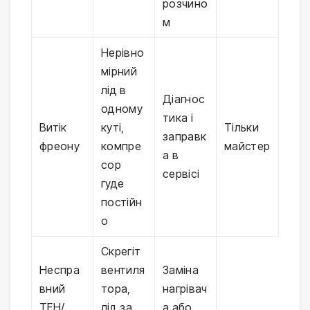
розчино
м
Нерівно
мірний
лід в
Діагнос
одному
тика і
Витік
куті,
Тільки
заправк
фреону
компре
майстер
а в
сор
сервісі
гуде
постійн
о
Скрегіт
Неспра
вентиля
Заміна
вний
тора,
нагрівач
ТЕН/
лід за
а або