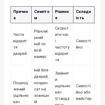
Причин
Симпто
Рішенн
Складн
а
м
я
ість
Скорот
Рівномі
Часте
ити час
рний
відкрит
і
Самості
іній по
тя
частоту
йно
всій
дверей
відкрит
камері
тя
Іній біля
Замінит
дверей,
и
Пошкод
конден
ущільню
Самості
жений
сат на
вач
йно або
ущільню
зовнішн
(станда
майстер
вач
ій
ртна