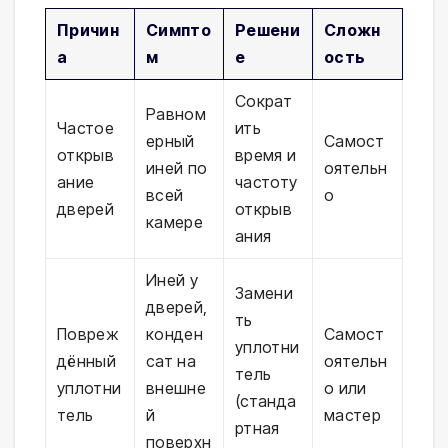
Причин
Симпто
Решени
Сложн
а
м
е
ость
Сократ
Равном
Частое
ить
ерный
Самост
открыв
время и
иней по
оятельн
ание
частоту
всей
о
дверей
открыв
камере
ания
Иней у
Замени
дверей,
ть
Повреж
конден
Самост
уплотни
дённый
сат на
оятельн
тель
уплотни
внешне
о или
(станда
тель
й
мастер
ртная
поверхн