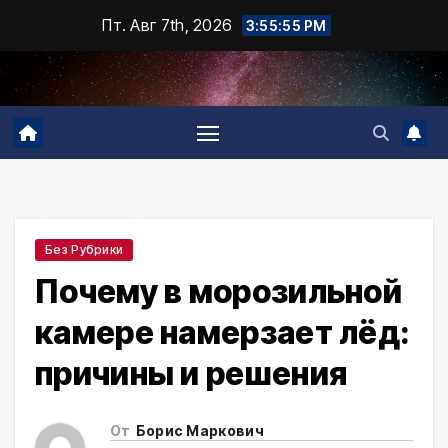
Промотать
Пт. Авг 7th, 2026
3:55:56 PM
к
содержимому
Без Рубрики
Почему в морозильной
камере намерзает лёд:
причины и решения
От
Борис Маркович