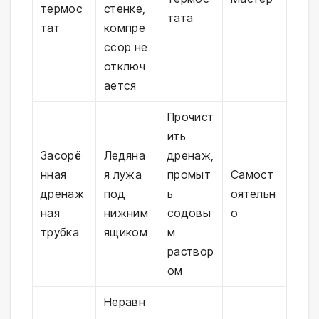
термос
стенке,
тата
тат
компре
ссор не
отключ
ается
Прочист
ить
Засорё
Ледяна
дренаж,
нная
я лужа
промыт
Самост
дренаж
под
ь
оятельн
ная
нижним
содовы
о
трубка
ящиком
м
раствор
ом
Неравн