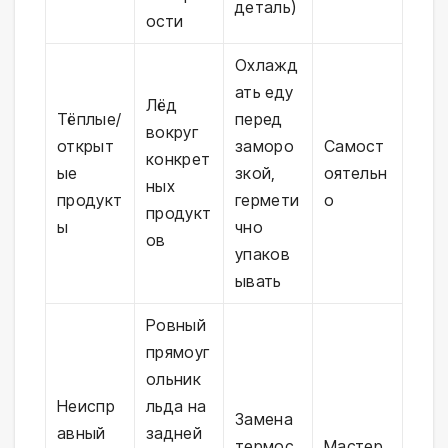
деталь)
ости
Охлажд
ать еду
Лёд
Тёплые/
перед
вокруг
открыт
заморо
Самост
конкрет
ые
зкой,
оятельн
ных
продукт
гермети
о
продукт
ы
чно
ов
упаков
ывать
Ровный
прямоуг
ольник
Неиспр
льда на
Замена
авный
задней
термос
Мастер