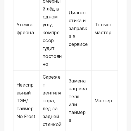
омерны
й лёд в
Диагно
одном
стика и
Утечка
углу,
Только
заправк
фреона
компре
мастер
а в
ссор
сервисе
гудит
постоян
но
Скреже
Замена
Неиспр
т
нагрева
авный
вентиля
теля
ТЭН/
тора,
Мастер
или
таймер
лёд за
таймер
No Frost
задней
а
стенкой