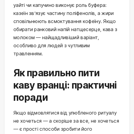
уайті чи капучино виконує роль буфера:
казеїн зв’язує частину поліфенолів, а жири
сповільнюють всмоктування кофеїну. Якщо
обирати ранковий напій натщесерце, кава з
молоком — найщадливіший варіант,
особливо для людей з чутливим
травленням.
Як правильно пити
каву вранці: практичні
поради
Якщо відмовлятися від улюбленого ритуалу
не хочеться — а скоріше за все, не хочеться
— є прості способи зробити його