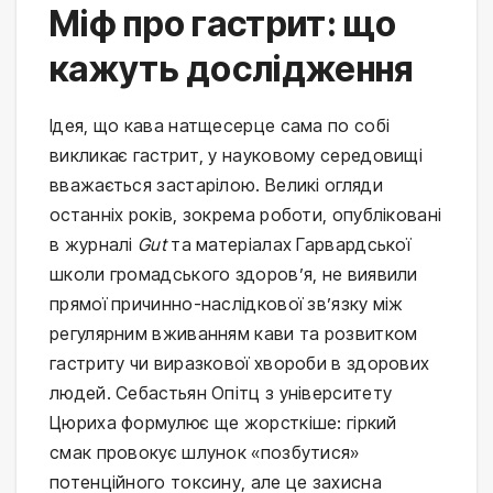
Міф про гастрит: що
кажуть дослідження
Ідея, що кава натщесерце сама по собі
викликає гастрит, у науковому середовищі
вважається застарілою. Великі огляди
останніх років, зокрема роботи, опубліковані
в журналі
Gut
та матеріалах Гарвардської
школи громадського здоров’я, не виявили
прямої причинно-наслідкової зв’язку між
регулярним вживанням кави та розвитком
гастриту чи виразкової хвороби в здорових
людей. Себастьян Опітц з університету
Цюриха формулює ще жорсткіше: гіркий
смак провокує шлунок «позбутися»
потенційного токсину, але це захисна