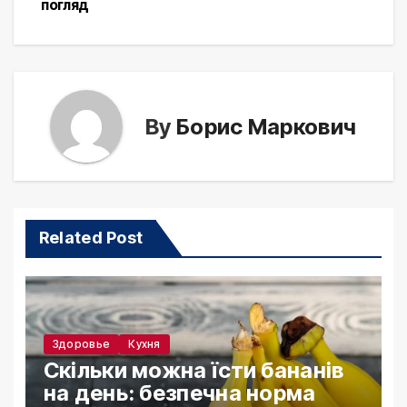
погляд
By
Борис Маркович
Related Post
Здоровье
Кухня
Скільки можна їсти бананів
на день: безпечна норма