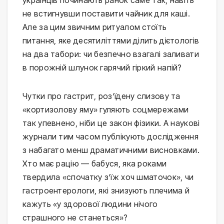
не встигнувши поставити чайник для каші.
Але за цим звичним ритуалом стоїть
питання, яке десятиліттями ділить дієтологів
на два табори: чи безпечно взагалі заливати
в порожній шлунок гарячий гіркий напій?
Чутки про гастрит, роз’їдену слизову та
«кортизолову яму» гуляють соцмережами
так упевнено, ніби це закон фізики. А наукові
журнали тим часом публікують дослідження
з набагато менш драматичними висновками.
Хто має рацію — бабуся, яка роками
твердила «спочатку з’їж хоч шматочок», чи
гастроентерологи, які знизують плечима й
кажуть «у здорової людини нічого
страшного не станеться»?