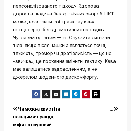
персоналізованого підходу. Здорова
доросла людина без хронічних хвороб ШКТ
може дозволити собі ранкову каву
натщесерце без драматичних наслідків.
Чутливий організм — ні. Слухайте сигнали
тіла: якщо після чашки з’являється печія,
тяжкість, тремор чи дратівливість — це не
«звичка», це прохання змінити тактику. Кава
має залишатися задоволенням, а не
джерелом щоденного дискомфорту.
Post
Чи можна хрустіти
...
пальцями: правда,
navigation
міфи та науковий