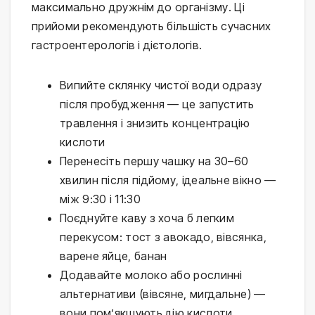
максимально дружнім до організму. Ці
прийоми рекомендують більшість сучасних
гастроентерологів і дієтологів.
Випийте склянку чистої води одразу
після пробудження — це запустить
травлення і знизить концентрацію
кислоти
Перенесіть першу чашку на 30–60
хвилин після підйому, ідеальне вікно —
між 9:30 і 11:30
Поєднуйте каву з хоча б легким
перекусом: тост з авокадо, вівсянка,
варене яйце, банан
Додавайте молоко або рослинні
альтернативи (вівсяне, мигдальне) —
вони пом’якшують дію кислоти