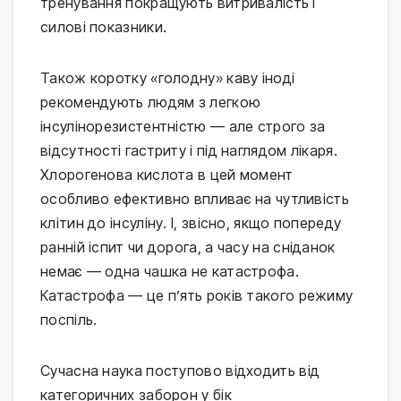
тренування покращують витривалість і
силові показники.
Також коротку «голодну» каву іноді
рекомендують людям з легкою
інсулінорезистентністю — але строго за
відсутності гастриту і під наглядом лікаря.
Хлорогенова кислота в цей момент
особливо ефективно впливає на чутливість
клітин до інсуліну. І, звісно, якщо попереду
ранній іспит чи дорога, а часу на сніданок
немає — одна чашка не катастрофа.
Катастрофа — це п’ять років такого режиму
поспіль.
Сучасна наука поступово відходить від
категоричних заборон у бік