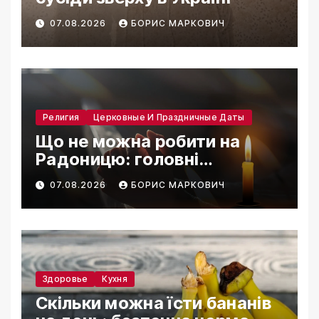
07.08.2026
БОРИС МАРКОВИЧ
Религия
Церковные И Праздничные Даты
Що не можна робити на
Радоницю: головні
заборони дня
07.08.2026
БОРИС МАРКОВИЧ
Здоровье
Кухня
Скільки можна їсти бананів