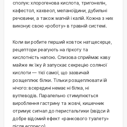
сполук: хлорогенова кислота, тригонелін,
кафестол, кахвеол, меланоїдини, дубильні
речовини, а також магній і калій. Кожна з них
виконує свою «роботу» в травній системі.
Коли ви робите перший ковток натщесерце,
рецептори реагують на гіркоту та
кислотність напою. Слизова сприймає каву
майже як їжу й запускає секрецію соляної
кислоти — тієї самої, що зазвичай
розщеплює білки. Тільки розщеплювати їй
нічого: всередині немає ні білка, ні
вуглеводів. Паралельно стимулюється
вироблення гастрину та жовчі, кишечник
отримує сигнал до перистальтики (звідси й
добре відомий ефект «ранкового туалету»
після еспресо).