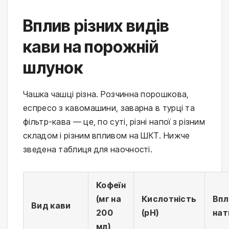
Вплив різних видів
кави на порожній
шлунок
Чашка чашці різна. Розчинна порошкова,
еспресо з кавомашини, заварна в турці та
фільтр-кава — це, по суті, різні напої з різним
складом і різним впливом на ШКТ. Нижче
зведена таблиця для наочності.
Кофеїн
(мг на
Кислотність
Впл
Вид кави
200
(pH)
на
мл)