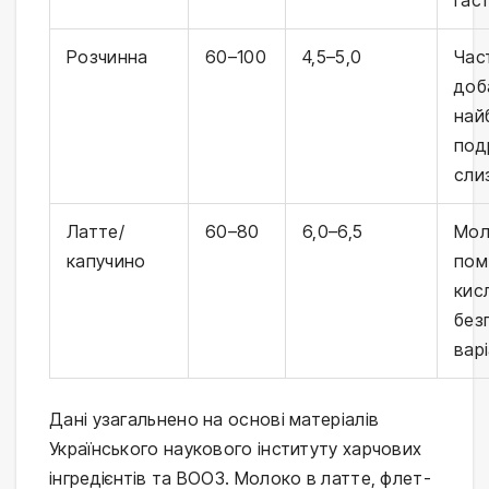
гаст
Розчинна
60–100
4,5–5,0
Час
доб
най
под
сли
Латте/
60–80
6,0–6,5
Мол
капучино
пом
кис
без
вар
Дані узагальнено на основі матеріалів
Українського наукового інституту харчових
інгредієнтів та ВООЗ. Молоко в латте, флет-