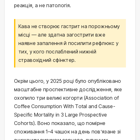
реакція, а не патологія.
Кава не створює гастрит на порожньому
місці — але здатна загострити вже
наявне запалення й посилити рефлюкс у
тих, у кого послаблений нижній
стравохідний сфінктер.
Окрім цього, у 2025 році було опубліковано
масштабне проспективне дослідження, яке
охопило три великі когорти (Association of
Coffee Consumption With Total and Cause-
Specific Mortality in 3 Large Prospective
Cohorts). Воно показало, що помірне
споживання 1–4 чашок на день пов’язане зі
зниженим ризиком серцево-судинних