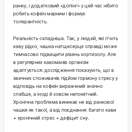
ранку, і додатковий «допінг» у цей час нібито
робить кофеїн марним і формує
толерантність.
Реальність складніша. Так, у людей, які п’ють
каву рідко, чашка натщесерце справді може
тимчасово підвищити рівень кортизолу. Але
в регулярних кавоманів організм
адаптується: дослідження показують, що в
звичних споживачів підйом гормону стресу у
відповідь на кофеїн виражений значно
слабше, а іноді й зовсім непомітний.
Хронічна проблема виникає не від ранкової
чашки як такої, а від поєднання: багато кави
+ хронічний стрес + дефіцит сну.