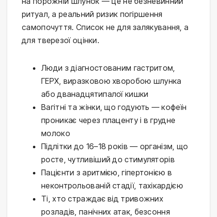
на порожній шлунок — це не безневинний
ритуал, а реальний ризик погіршення
самопочуття. Список не для залякування, а
для тверезої оцінки.
Люди з діагностованим гастритом,
ГЕРХ, виразковою хворобою шлунка
або дванадцятипалої кишки
Вагітні та жінки, що годують — кофеїн
проникає через плаценту і в грудне
молоко
Підлітки до 16–18 років — організм, що
росте, чутливіший до стимуляторів
Пацієнти з аритмією, гіпертонією в
неконтрольованій стадії, тахікардією
Ті, хто страждає від тривожних
розладів, панічних атак, безсоння