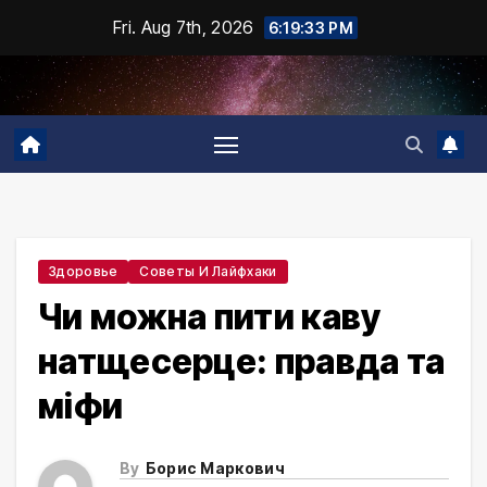
Skip
Fri. Aug 7th, 2026
6:19:35 PM
to
content
Здоровье
Советы И Лайфхаки
Чи можна пити каву
натщесерце: правда та
міфи
By
Борис Маркович