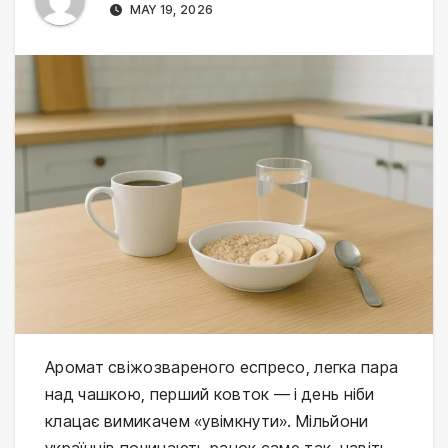
MAY 19, 2026
Аромат свіжозвареного еспресо, легка пара
над чашкою, перший ковток — і день ніби
клацає вимикачем «увімкнути». Мільйони
українців починають ранок саме так, навіть