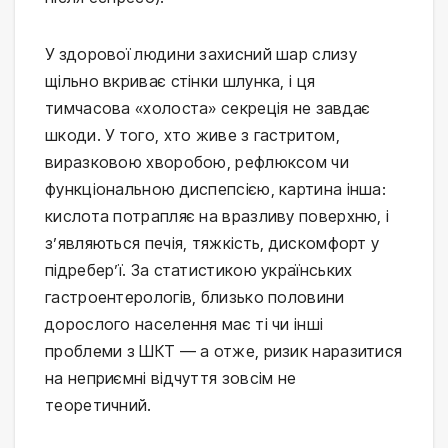
У здорової людини захисний шар слизу
щільно вкриває стінки шлунка, і ця
тимчасова «холоста» секреція не завдає
шкоди. У того, хто живе з гастритом,
виразковою хворобою, рефлюксом чи
функціональною диспепсією, картина інша:
кислота потрапляє на вразливу поверхню, і
з’являються печія, тяжкість, дискомфорт у
підребер’ї. За статистикою українських
гастроентерологів, близько половини
дорослого населення має ті чи інші
проблеми з ШКТ — а отже, ризик наразитися
на неприємні відчуття зовсім не
теоретичний.