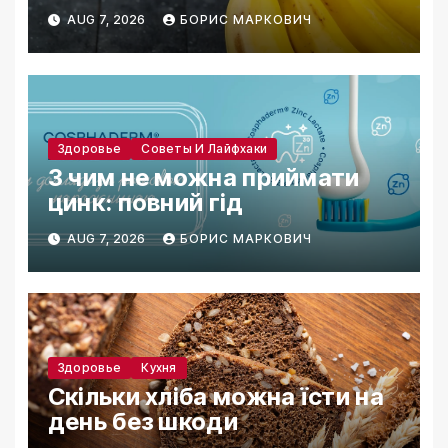
AUG 7, 2026
БОРИС МАРКОВИЧ
Здоровье
Советы И Лайфхаки
З чим не можна приймати
цинк: повний гід
AUG 7, 2026
БОРИС МАРКОВИЧ
Здоровье
Кухня
Скільки хліба можна їсти на
день без шкоди