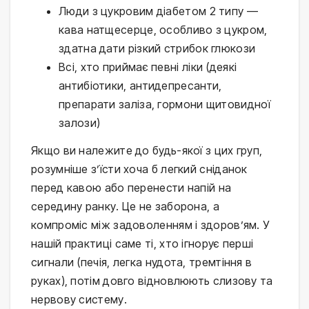
Люди з цукровим діабетом 2 типу —
кава натщесерце, особливо з цукром,
здатна дати різкий стрибок глюкози
Всі, хто приймає певні ліки (деякі
антибіотики, антидепресанти,
препарати заліза, гормони щитовидної
залози)
Якщо ви належите до будь-якої з цих груп,
розумніше з’їсти хоча б легкий сніданок
перед кавою або перенести напій на
середину ранку. Це не заборона, а
компроміс між задоволенням і здоров’ям. У
нашій практиці саме ті, хто ігнорує перші
сигнали (печія, легка нудота, тремтіння в
руках), потім довго відновлюють слизову та
нервову систему.