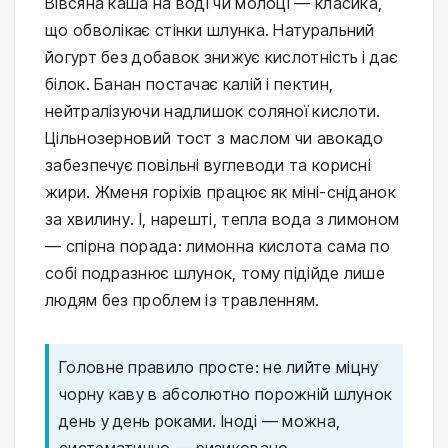
Вівсяна каша на воді чи молоці — класика,
що обволікає стінки шлунка. Натуральний
йогурт без добавок знижує кислотність і дає
білок. Банан постачає калій і пектин,
нейтралізуючи надлишок соляної кислоти.
Цільнозерновий тост з маслом чи авокадо
забезпечує повільні вуглеводи та корисні
жири. Жменя горіхів працює як міні-сніданок
за хвилину. І, нарешті, тепла вода з лимоном
— спірна порада: лимонна кислота сама по
собі подразнює шлунок, тому підійде лише
людям без проблем із травленням.
Головне правило просте: не лийте міцну
чорну каву в абсолютно порожній шлунок
день у день роками. Іноді — можна,
систематично — ризиковано.