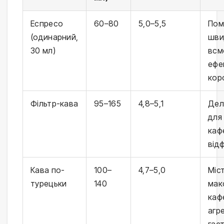
Еспресо
60–80
5,0–5,5
Пом
(одинарний,
шви
30 мл)
всм
ефе
кор
Фільтр-кава
95–165
4,8–5,1
Дел
для
каф
від
Кава по-
100–
4,7–5,0
Міс
турецьки
140
мак
каф
агр