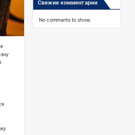
Свежие комментарии
No comments to show.
е 
зну 
 
я 
ку 