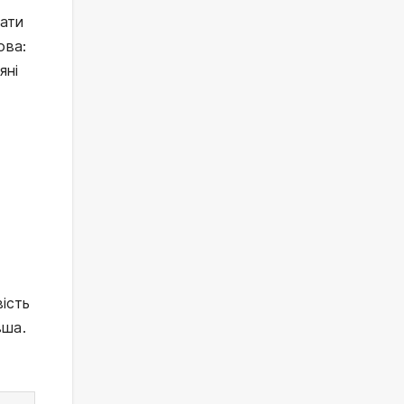
ати 
ва: 
ні 
ість 
ша. 