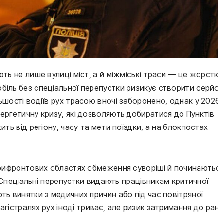
ть не лише вулиці міст, а й міжміські траси — це жорстк
біль без спеціальної перепустки ризикує створити серйо
ьшості водіїв рух трасою вночі заборонено, однак у 2026
ергетичну кризу, які дозволяють добиратися до Пунктів 
ть від регіону, часу та мети поїздки, а на блокпостах 
 прифронтових областях обмеження суворіші й починаютьс
. Спеціальні перепустки видають працівникам критичної 
ть винятки з медичних причин або під час повітряної 
гістралях рух іноді триває, але ризик затримання до ран