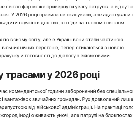
не світло фар може привернути увагу патрулів, а відсутні
ня. У 2026 році правила не скасували, але адаптували п
адити гнучкість для тих, хто їде за теплом і світлом.
 по всьому світу, але в Україні вони стали частиною 
о вільних нічних перегонів, тепер стикаються з новою 
ахунку й готовності до діалогу з військовими.
у трасами у 2026 році
 час комендантської години заборонений без спеціальног
к і вантажівок звичайних громадян. Рух дозволений лише
репусткою від військової адміністрації. На практиці голо
город іноді оживають уночі, але патрулі на блокпостах 