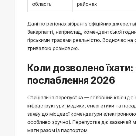
область
районах
Дані по регіонах зібрані з офіційних джерел 
Закарпатті, наприклад, комендантської години
гірськими трасами реальністю. Водночас на 
тривалою розмовою.
Коли дозволено їхати:
послаблення 2026
Спеціальна перепустка — головний ключ до ні
інфраструктури, медики, енергетики та поса
заяву до місцевої комендатури електронною 
особливо зручно). Перепустка діє зазвичай мі
мати разом із паспортом.