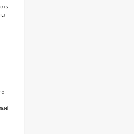
сть 
ід 
о 
 
вні 