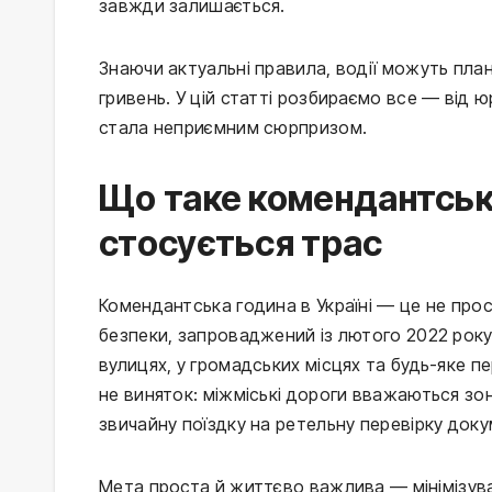
завжди залишається.
Знаючи актуальні правила, водії можуть план
гривень. У цій статті розбираємо все — від ю
стала неприємним сюрпризом.
Що таке комендантська
стосується трас
Комендантська година в Україні — це не прос
безпеки, запроваджений із лютого 2022 року
вулицях, у громадських місцях та будь-яке п
не виняток: міжміські дороги вважаються з
звичайну поїздку на ретельну перевірку докум
Мета проста й життєво важлива — мінімізуват