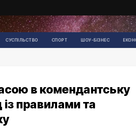
СУСПІЛЬСТВО
СПОРТ
ШОУ-БІЗНЕС
ЕКОН
расою в комендантську
 із правилами та
ку