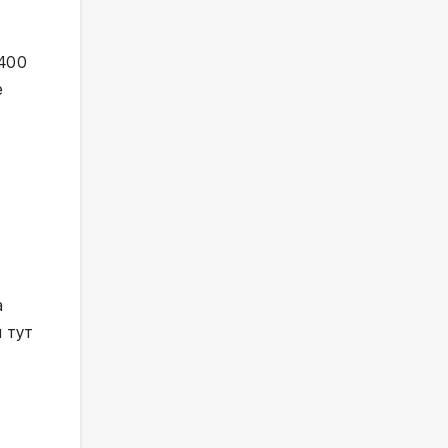
400 
 
 
 тут 