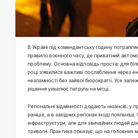
В Україні під комендантську годину потрапляю
правило воєнного часу, де приватний автомо
проблему. Основна відповідь проста: для біл
році з’явилися важливі послаблення через ен
незламності без зайвої бюрократії. Усе залежи
рішення ухвалює патруль на місці.
Регіональні відмінності додають нюансів: у
раніше, а в західних регіонах іноді лояльніші
інфраструктури, але для звичайних людей дію
тривоги. Практика показує, що на головних ма