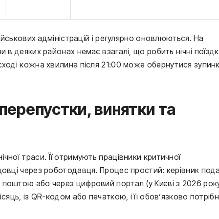
військових адміністрацій і регулярно оновлюються. На 
 в деяких районах немає взагалі, що робить нічні поїздк
сході кожна хвилина після 21:00 може обернутися зупинк
 перепустки, винятки та
чної траси. Її отримують працівники критичної 
довці через роботодавця. Процес простий: керівник пода
поштою або через цифровий портал (у Києві з 2026 року
сяць, із QR-кодом або печаткою, і її обов’язково потрібн