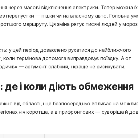
ння через масові відключення електрики. Тепер можна їх
без перепустки — пішки чи на власному авто. Головна умо
ротшого маршруту. Ця зміна рятує тисячі людей у морозя
ть: у цей період дозволено рухатися до найближчого 
, коли термінова допомога виправдовує поїздку. А от 
родичів» — аргумент слабкий, і краще не ризикувати.
і: де і коли діють обмеження
ежно від області, і це безпосередньо впливає на можлив
 регіонах ніч коротша, а в прифронтових — суворіша й дов