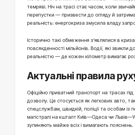
темряві. Ніч на трасі стає часом, коли звичай
перепустки — призвести до огляду й затриман
реальність: енергокриза змусила владу запров
Історично такі обмеження з’являлися в кризах
повсякденності мільйонів. Водії, які звикли д
реальністю — де кожен кілометр вимагає розр
Актуальні правила рух
Офіційно приватний транспорт на трасах під
дозволу. Це стосується як легкових авто, та
спецслужбам, швидкій, поліції та особам із пе
магістралі на кшталт Київ—Одеса чи Львів—Уж
зупиняють майже всіх і вимагають пояснень.