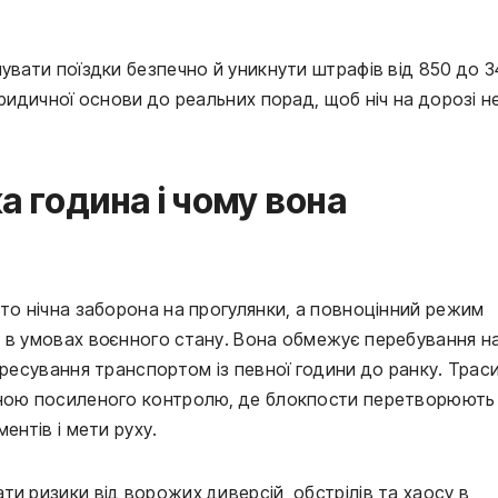
увати поїздки безпечно й уникнути штрафів від 850 до 3
ридичної основи до реальних порад, щоб ніч на дорозі не
 година і чому вона
то нічна заборона на прогулянки, а повноцінний режим 
 в умовах воєнного стану. Вона обмежує перебування на
ересування транспортом із певної години до ранку. Траси
оною посиленого контролю, де блокпости перетворюють 
ентів і мети руху.
и ризики від ворожих диверсій, обстрілів та хаосу в 