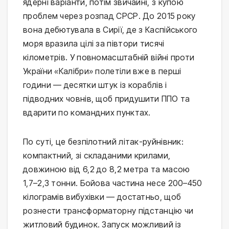
ядерні варіанти, потім звичайні, з купою 
проблем через розпад СРСР. До 2015 року 
вона дебютувала в Сирії, де з Каспійського 
моря вразила цілі за півтори тисячі 
кілометрів. У повномасштабній війні проти 
України «Калібри» полетіли вже в перші 
години — десятки штук із кораблів і 
підводних човнів, щоб придушити ППО та 
вдарити по командних пунктах.
По суті, це безпілотний літак-руйнівник: 
компактний, зі складаними крилами, 
довжиною від 6,2 до 8,2 метра та масою 
1,7–2,3 тонни. Бойова частина несе 200–450 
кілограмів вибухівки — достатньо, щоб 
рознести трансформаторну підстанцію чи 
житловий будинок. Запуск можливий із 