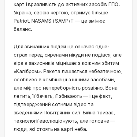
карт і вразливість до активних засобів ППО. 
Україна, своєю чергою, отримує більше 
Patriot, NASAMS і SAMP/T — це змінює 
баланс.
Для звичайних людей це означає одне: 
страх перед сиренами нікуди не подівся, але 
віра в захисників міцнішає з кожним збитим 
«Калібром». Ракета лишається небезпечною, 
особливо в комбінації з іншими засобами, 
але міф про непереборність розвіяно. Вона 
летить, її бачать, її збивають — і це факт, 
підтверджений сотнями відео та 
зведеннями Повітряних сил. Війна триває, 
технології еволюціонують, але головне — 
люди, які стоять на варті неба.