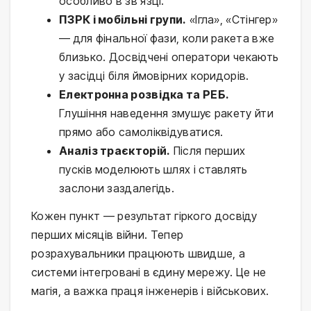
особливо в зв’язці.
ПЗРК і мобільні групи.
«Ігла», «Стінгер»
— для фінальної фази, коли ракета вже
близько. Досвідчені оператори чекають
у засідці біля ймовірних коридорів.
Електронна розвідка та РЕБ.
Глушіння наведення змушує ракету йти
прямо або самоліквідуватися.
Аналіз траєкторій.
Після перших
пусків моделюють шлях і ставлять
заслони заздалегідь.
Кожен пункт — результат гіркого досвіду 
перших місяців війни. Тепер 
розрахувальники працюють швидше, а 
системи інтегровані в єдину мережу. Це не 
магія, а важка праця інженерів і військових.