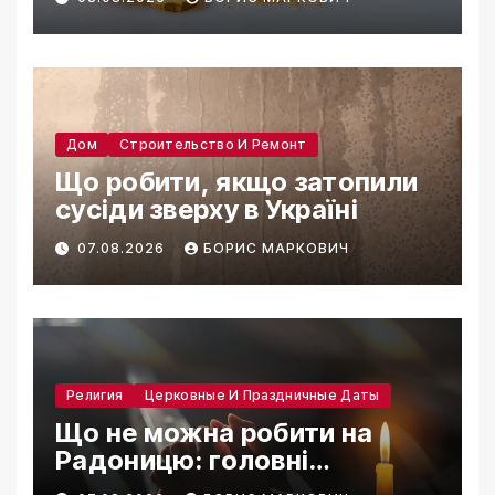
Дом
Строительство И Ремонт
Що робити, якщо затопили
сусіди зверху в Україні
07.08.2026
БОРИС МАРКОВИЧ
Религия
Церковные И Праздничные Даты
Що не можна робити на
Радоницю: головні
заборони дня