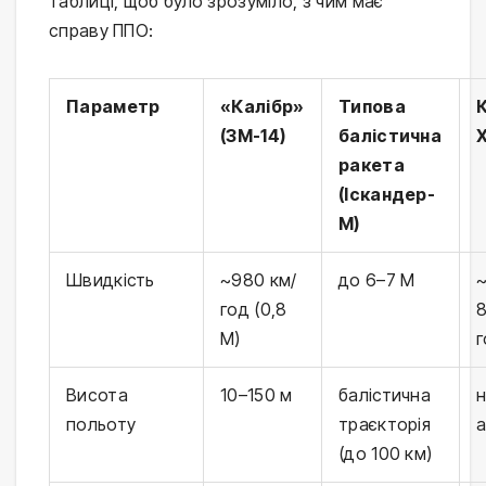
таблиці, щоб було зрозуміло, з чим має 
справу ППО:
Параметр
«Калібр»
Типова
(3М-14)
балістична
Х
ракета
(Іскандер-
М)
Швидкість
~980 км/
до 6–7 М
год (0,8
8
М)
г
Висота
10–150 м
балістична
н
польоту
траєкторія
(до 100 км)