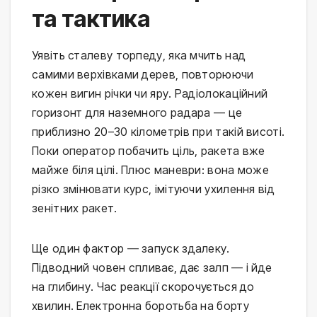
та тактика
Уявіть сталеву торпеду, яка мчить над 
самими верхівками дерев, повторюючи 
кожен вигин річки чи яру. Радіолокаційний 
горизонт для наземного радара — це 
приблизно 20–30 кілометрів при такій висоті. 
Поки оператор побачить ціль, ракета вже 
майже біля цілі. Плюс маневри: вона може 
різко змінювати курс, імітуючи ухилення від 
зенітних ракет.
Ще один фактор — запуск здалеку. 
Підводний човен спливає, дає залп — і йде 
на глибину. Час реакції скорочується до 
хвилин. Електронна боротьба на борту 