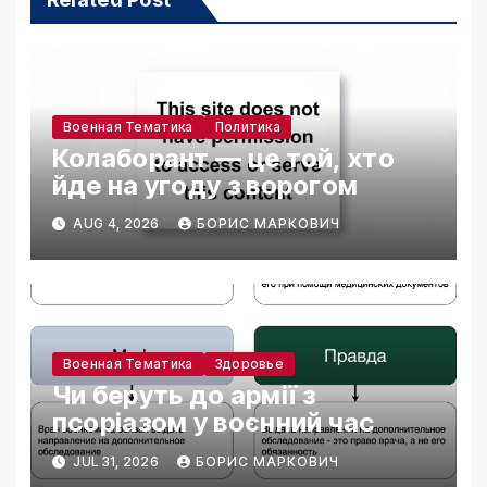
Военная Тематика
Политика
Колаборант — це той, хто
йде на угоду з ворогом
AUG 4, 2026
БОРИС МАРКОВИЧ
Военная Тематика
Здоровье
Чи беруть до армії з
псоріазом у воєнний час
JUL 31, 2026
БОРИС МАРКОВИЧ