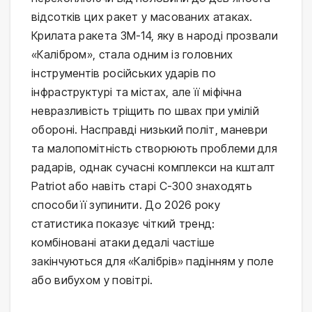
відсотків цих ракет у масованих атаках. 
Крилата ракета 3М-14, яку в народі прозвали 
«Калібром», стала одним із головних 
інструментів російських ударів по 
інфраструктурі та містах, але її міфічна 
невразливість тріщить по швах при умілій 
обороні. Насправді низький політ, маневри 
та малопомітність створюють проблеми для 
радарів, однак сучасні комплекси на кшталт 
Patriot або навіть старі С-300 знаходять 
способи її зупинити. До 2026 року 
статистика показує чіткий тренд: 
комбіновані атаки дедалі частіше 
закінчуються для «Калібрів» падінням у поле 
або вибухом у повітрі.