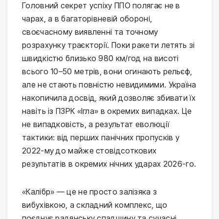
Головний секрет успіху ППО полягає не в 
чарах, а в багаторівневій обороні, 
своєчасному виявленні та точному 
розрахунку траєкторії. Поки ракети летять зі 
швидкістю близько 980 км/год на висоті 
всього 10–50 метрів, вони огинають рельєф, 
але не стають повністю невидимими. Україна 
накопичила досвід, який дозволяє збивати їх 
навіть із ПЗРК «Ігла» в окремих випадках. Це 
не випадковість, а результат еволюції 
тактики: від перших панічних пропусків у 
2022-му до майже стовідсоткових 
результатів в окремих нічних ударах 2026-го.
«Калібр» — це не просто залізяка з 
вибухівкою, а складний комплекс, що 
поєднує радянську спадщину та сучасні 