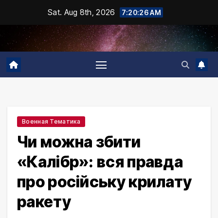
Skip
Sat. Aug 8th, 2026
7:20:27 AM
to
content
Военная Тематика
Чи можна збити
«Калібр»: вся правда
про російську крилату
ракету