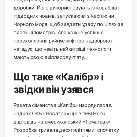
доробки. Його використовують із кораблів і 
підводних човнів, запускаючи з Каспію чи 
Чорного моря, щоб завдати удару по цілях за 
тисячі кілометрів. Але кожне успішне 
перехоплення руйнує міф про надзброю і 
нагадує, що навіть найхитріші технології 
мають свою ахіллесову п’яту.
Що таке «Калібр» і
звідки він узявся
Ракета сімейства «Калібр» народилася в 
надрах ОКБ «Новатор» ще в 1980-х як 
відповідь на американський «Томагавк». 
Розробка тривала десятиліттями: спочатку 