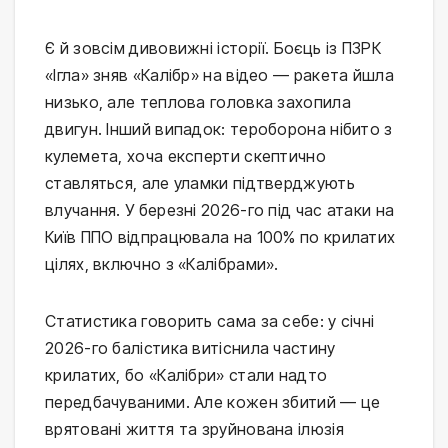
Є й зовсім дивовижні історії. Боєць із ПЗРК 
«Ігла» зняв «Калібр» на відео — ракета йшла 
низько, але теплова головка захопила 
двигун. Інший випадок: тероборона нібито з 
кулемета, хоча експерти скептично 
ставляться, але уламки підтверджують 
влучання. У березні 2026-го під час атаки на 
Київ ППО відпрацювала на 100% по крилатих 
цілях, включно з «Калібрами».
Статистика говорить сама за себе: у січні 
2026-го балістика витіснила частину 
крилатих, бо «Калібри» стали надто 
передбачуваними. Але кожен збитий — це 
врятовані життя та зруйнована ілюзія 