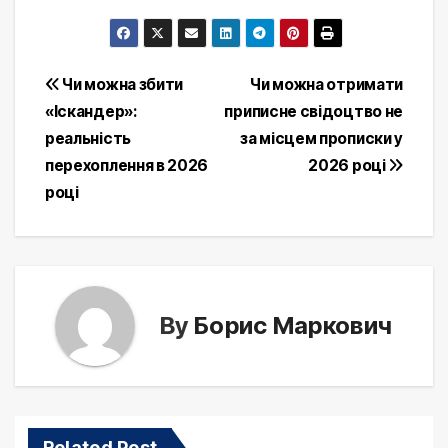
Post
Чи можна збити
Чи можна отримати
«Іскандер»:
приписне свідоцтво не
navigation
реальність
за місцем прописки у
перехоплення в 2026
2026 році
році
By
Борис Маркович
Related Post