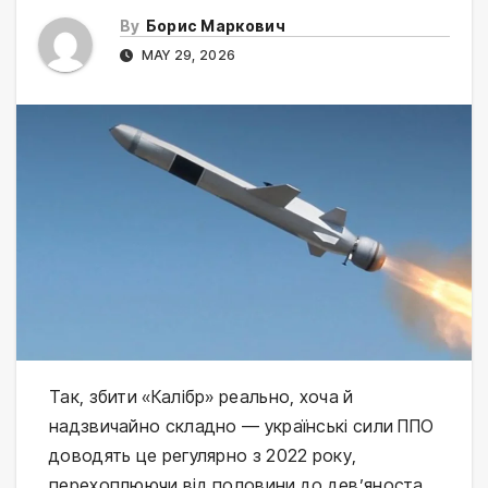
By
Борис Маркович
MAY 29, 2026
Так, збити «Калібр» реально, хоча й 
надзвичайно складно — українські сили ППО 
доводять це регулярно з 2022 року, 
перехоплюючи від половини до дев’яноста 