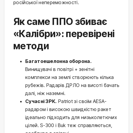
російської непереможності.
Як саме ППО збиває
«Калібри»: перевірені
методи
Багатоешелонна оборона.
Винищувачі в повітрі + зенітні
комплекси на землі створюють кілька
рубежів. Радарів ДРЛО на висоті бачать
далі, ніж наземні.
Сучасні ЗРК.
Patriot зі своїм AESA-
радаром і високою швидкістю ракет
ідеально підходить для низьколетючих
цілей. S-300 і Buk теж справляються,