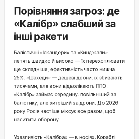
Порівняння загроз: де
«Калібр» слабший за
інші ракети
Балістичні «Іскандери» та «Кинджали» 
летять швидко й високо — їх перехоплювати 
ще складніше, ефективність часто нижча 
25%. «Шахеди» — дешеві дрони, їх збивають 
тисячами, але вони відволікають ППО. 
«Калібр» займає середину: повільніший за 
балістику, але хитріший за дрони. До 2026 
року Росія частіше міксує все разом, щоб 
наситити оборону.
Уразливість «Калібра» — в носіях. Кораблі 