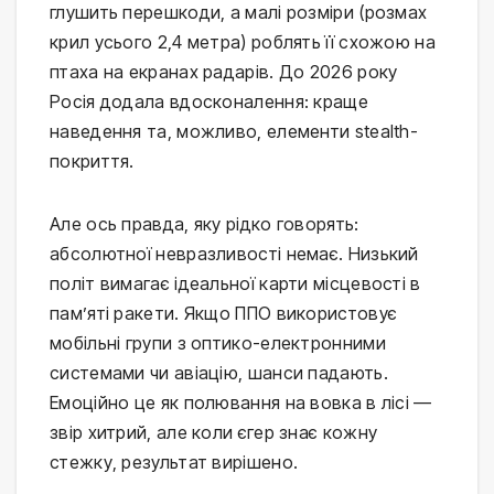
глушить перешкоди, а малі розміри (розмах 
крил усього 2,4 метра) роблять її схожою на 
птаха на екранах радарів. До 2026 року 
Росія додала вдосконалення: краще 
наведення та, можливо, елементи stealth-
покриття.
Але ось правда, яку рідко говорять: 
абсолютної невразливості немає. Низький 
політ вимагає ідеальної карти місцевості в 
пам’яті ракети. Якщо ППО використовує 
мобільні групи з оптико-електронними 
системами чи авіацію, шанси падають. 
Емоційно це як полювання на вовка в лісі — 
звір хитрий, але коли єгер знає кожну 
стежку, результат вирішено.