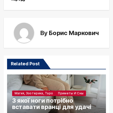
By
Борис Маркович
Related Post
Магия, Эзотерика, Таро
Приметы И Сны
З якої ноги потрібно
вставати вранці для удачі