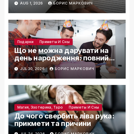
AUG 1, 2026
БОРИС МАРКОВИЧ
Подарки
Приметы И Сны
Що не можна дарувати на
день народження: повний
список табу
JUL 30, 2026
БОРИС МАРКОВИЧ
Магия, Эзотерика, Таро
Приметы И Сны
До чого свербить ліва рука:
прикмети та причини
JUL 24, 2026
БОРИС МАРКОВИЧ