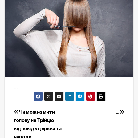
...
Post
Чи можна мити
...
голову на Трійцю:
navigation
відповідь церкви та
народу