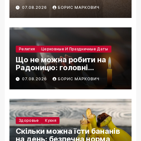
07.08.2026
БОРИС МАРКОВИЧ
Религия
Церковные И Праздничные Даты
Що не можна робити на
Радоницю: головні
заборони дня
07.08.2026
БОРИС МАРКОВИЧ
Здоровье
Кухня
Скільки можна їсти бананів
на день: безпечна норма