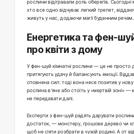
рослини відігравали роль оберегів. Сьогодні 
хто все одно відчуває легкий трепет, віддаюч
живуть у нас, додаючи магії буденним речам.
Енергетика та фен-шуй
про квіти з дому
У фен-шуй кімнатні рослини — це не просто де
притягують удачу й балансують емоції. Відда
сповнена сил: тоді вона несе позитив у нову
рослина в’яне або стоїть у «мертвій зоні» — 
не передавати далі.
Експерти з фен-шуй радять дарувати рослини
достаток, — монстеру, грошове дерево чи хло
щоб не сіяти розбрати в чужій родині. А от ві