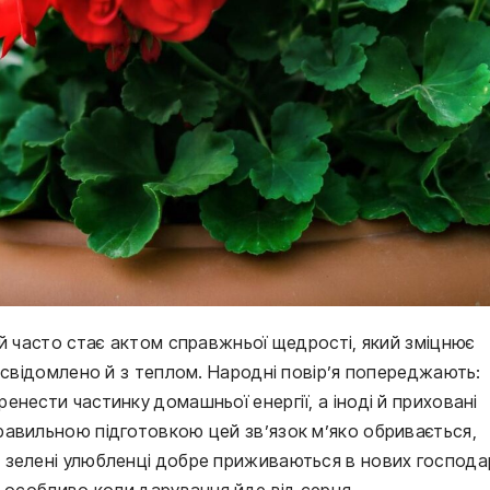
 й часто стає актом справжньої щедрості, який зміцнює
усвідомлено й з теплом. Народні повір’я попереджають:
нести частинку домашньої енергії, а іноді й приховані
равильною підготовкою цей зв’язок м’яко обривається,
 зелені улюбленці добре приживаються в нових господар
, особливо коли дарування йде від серця.