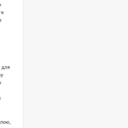
е
те
е
х для
му
ю
я
илою,