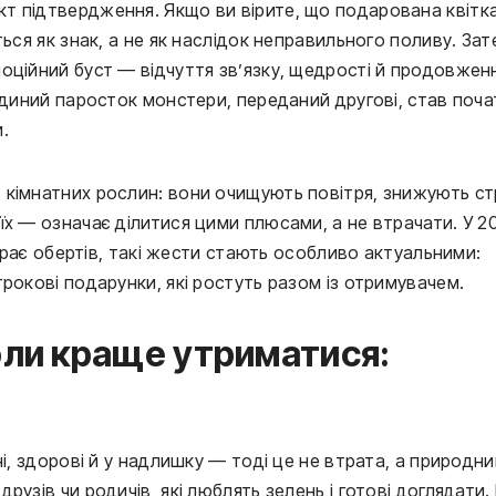
т підтвердження. Якщо ви вірите, що подарована квітк
ься як знак, а не як наслідок неправильного поливу. Зате
оційний буст — відчуття зв’язку, щедрості й продовжен
-єдиний паросток монстери, переданий другові, став поч
и.
кімнатних рослин: вони очищують повітря, знижують стр
їх — означає ділитися цими плюсами, а не втрачати. У 2
бирає обертів, такі жести стають особливо актуальними:
рокові подарунки, які ростуть разом із отримувачем.
оли краще утриматися:
ні, здорові й у надлишку — тоді це не втрата, а природни
узів чи родичів, які люблять зелень і готові доглядати.