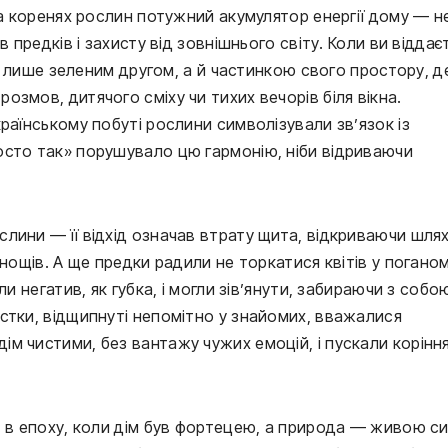
та коренях рослин потужний акумулятор енергії дому — н
 предків і захисту від зовнішнього світу. Коли ви віддає
не лише зеленим другом, а й частинкою свого простору, д
змов, дитячого сміху чи тихих вечорів біля вікна.
раїнському побуті рослини символізували зв’язок із
осто так» порушувало цю гармонію, ніби відриваючи
лини — її відхід означав втрату щита, відкриваючи шля
днощів. А ще предки радили не торкатися квітів у погано
и негатив, як губка, і могли зів’янути, забираючи з собо
стки, відщипнуті непомітно у знайомих, вважалися
м чистими, без вантажу чужих емоцій, і пускали корінн
: в епоху, коли дім був фортецею, а природа — живою с