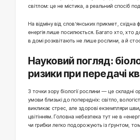
світлом: це не містика, а реальний спосіб п
На відміну від слов’янських прикмет, східна 
енергія лише посилюється. Багато хто, хто д
в домі розквітають не лише рослини, а й сто
Науковий погляд: біоло
ризики при передачі кв
З точки зору біології рослини — це складні 
умови близькі до попередніх: світло, вологі
викликає стрес, але здорові екземпляри шви
цвітінням. Головна небезпека тут не в «енер
чи грибки легко подорожують із ґрунтом, то