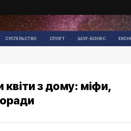
СУСПІЛЬСТВО
СПОРТ
ШОУ-БІЗНЕС
ЕКОН
 квіти з дому: міфи,
поради