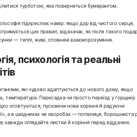
оділитися турботою, яка повернеться бумерангом.
філософія підкреслює намір: якщо дар від чистого серця,
отримується цих правил, відзначає, як після такого пода
сунки — теплі, живі, сповнені взаєморозуміння.
гія, психологія та реальні
ітів
організми, які чудово адаптуються до нового дому, якщо
сть, температура. Пересадка чи просто переїзд у горщику
дко оговтуються, пускаючи нове коріння й радуючи
гії», а в шкідниках чи хворобах — попелиця, борошниста 
му завжди оглядайте листки й коріння перед віддачею.