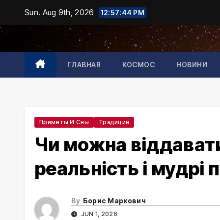
Skip
Sun. Aug 9th, 2026
12:57:45 PM
to
content
ГЛАВНАЯ
КОСМОС
НОВИНИ
Приметы И Сны
Традиции
Чи можна віддавати
реальність і мудрі 
By
Борис Маркович
JUN 1, 2026