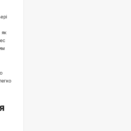
вері
 як
рес
ним
го
легко
я