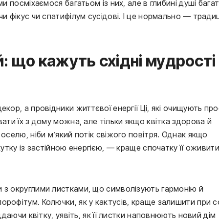
ми посміхаємося багатьом із них, але в глибині душі бага
и фікус чи спатифілум сусідові. І це нормально — традиц
: що кажуть східні мудрості
кор, а провідники життєвої енергії Ці, які очищують про
вати їх з дому можна, але тільки якщо квітка здорова й
 оселю, ніби м’який потік свіжого повітря. Однак якщо
кутку із застійною енергією, — краще спочатку її оживити
 з округлими листками, що символізують гармонію й
рофітум. Колючки, як у кактусів, краще залишити при со
ддаючи квітку, уявіть, як її листки наповнюють новий дім