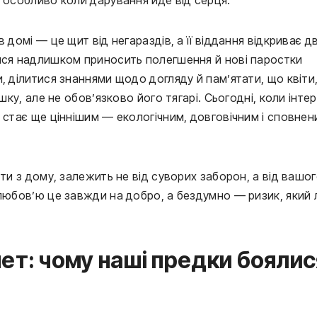
 домі — це щит від негараздів, а її віддання відкриває д
тися надлишком приносить полегшення й нові паростки
, ділитися знаннями щодо догляду й пам’ятати, що квіти,
шку, але не обов’язково його тягарі. Сьогодні, коли інте
 стає ще ціннішим — екологічним, довговічним і сповне
іти з дому, залежить не від суворих заборон, а від вашо
 любов’ю це завжди на добро, а бездумно — ризик, який 
ет: чому наші предки боялис