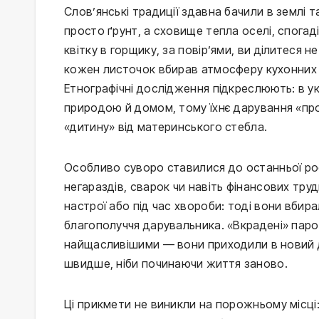
Слов’янські традиції здавна бачили в землі 
просто ґрунт, а сховище тепла оселі, спогадів
квітку в горщику, за повір’ями, ви ділитеся 
кожен листочок вбирав атмосферу кухонних ро
Етнографічні дослідження підкреслюють: в ук
природою й домом, тому їхнє дарування «пр
«дитину» від материнського стебла.
Особливо суворо ставилися до останньої рос
негараздів, сварок чи навіть фінансових тру
настрої або під час хвороби: тоді вони вбирал
благополуччя дарувальника. «Вкрадені» паро
найщасливішими — вони приходили в новий ді
швидше, ніби починаючи життя заново.
Ці прикмети не виникли на порожньому місці