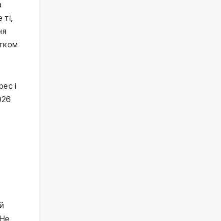
а
 ті,
ня
атком
ес і
026
й
 Не