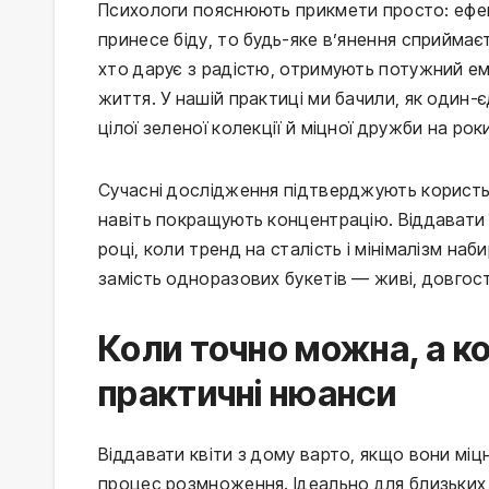
Психологи пояснюють прикмети просто: ефек
принесе біду, то будь-яке в’янення сприймаєт
хто дарує з радістю, отримують потужний ем
життя. У нашій практиці ми бачили, як один
цілої зеленої колекції й міцної дружби на рок
Сучасні дослідження підтверджують користь 
навіть покращують концентрацію. Віддавати 
році, коли тренд на сталість і мінімалізм на
замість одноразових букетів — живі, довгост
Коли точно можна, а к
практичні нюанси
Віддавати квіти з дому варто, якщо вони міц
процес розмноження. Ідеально для близьких др