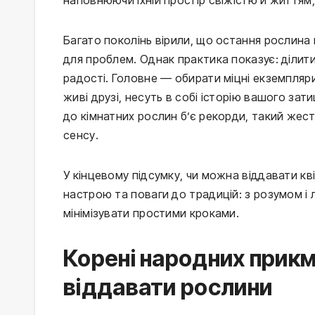
Багато поколінь вірили, що остання рослина в
для проблем. Однак практика показує: діли
радості. Головне — обирати міцні екземпляри
живі друзі, несуть в собі історію вашого зати
до кімнатних рослин б’є рекорди, такий жест
сенсу.
У кінцевому підсумку, чи можна віддавати кв
настрою та поваги до традицій: з розумом і
мінімізувати простими кроками.
Корені народних прикм
віддавати рослини