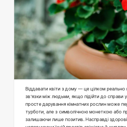
Віддавати квіти з дому — це цілком реально
зв’язки між людьми, якщо підійти до справи 
просте дарування кімнатних рослин може пере
турботи, але з символічною монеткою або п
залишаючи лише позитив. Насправді здорові
наповнюючи їхній простір свіжістю й життям