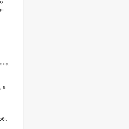
то
ії
стір,
, а
бі,