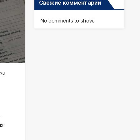
Свежие комментарии
No comments to show.
яви
у
их