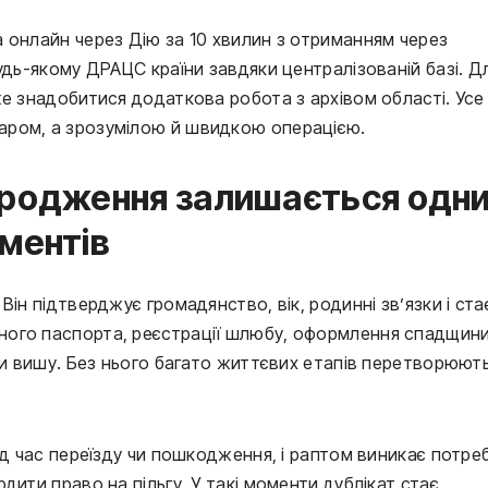
 онлайн через Дію за 10 хвилин з отриманням через
удь-якому ДРАЦС країни завдяки централізованій базі. Д
же знадобитися додаткова робота з архівом області. Усе
аром, а зрозумілою й швидкою операцією.
ародження залишається одн
ментів
ін підтверджує громадянство, вік, родинні зв’язки і ста
ного паспорта, реєстрації шлюбу, оформлення спадщини
 чи вишу. Без нього багато життєвих етапів перетворюют
ід час переїзду чи пошкодження, і раптом виникає потре
дити право на пільгу. У такі моменти дублікат стає