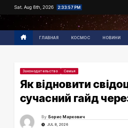
Skip
Sat. Aug 8th, 2026
2:33:58 PM
to
content
ГЛАВНАЯ
КОСМОС
НОВИНИ
Законодательство
Семья
Як відновити свідо
сучасний гайд чере
By
Борис Маркович
JUL 8, 2026