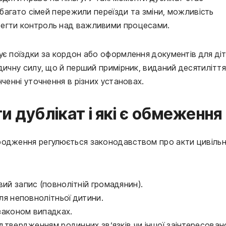
е багато сімей пережили переїзди та зміни, можливість
регти контроль над важливими процесами.
ує поїздки за кордон або оформлення документів для діт
дичну силу, що й перший примірник, виданий десятилітт
нченні уточнення в різних установах.
и дублікат і які є обмеження
родження регулюється законодавством про акти цивіль
ий запис (повнолітній громадянин).
ля неповнолітньої дитини.
 законом випадках.
дтвердженням родинних зв’язків чи іншої заінтересовано