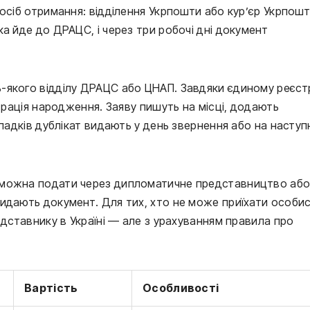
осіб отримання: відділення Укрпошти або кур’єр Укрпошт
а йде до ДРАЦС, і через три робочі дні документ
-якого відділу ДРАЦС або ЦНАП. Завдяки єдиному реєст
страція народження. Заяву пишуть на місці, додають
ипадків дублікат видають у день звернення або на наступ
 можна подати через дипломатичне представництво аб
идають документ. Для тих, хто не може приїхати особис
едставнику в Україні — але з урахуванням правила про
Вартість
Особливості