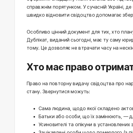
справжнім порятунком. У сучасній Україні, д
швидко відновити свідоцтво допомагає збе
Особливо цінний документ для тих, хто план
Дублікат, виданий сьогодні, має ту саму юри
тому. Це дозволяє не втрачати часу на нескі
Хто має право отримат
Право на повторну видачу свідоцтва про на
стану. Звернутися можуть:
Сама людина, щодо якої складено актов
Батьки або особи, що їх замінюють, — д
Усиновителі та опікуни в установлених
Зацікавлені особи щодо померлого (з пі