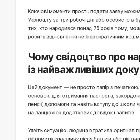
Ключові моменти прості: подати заяву можна
Укрпошту за три робочі дні або особисто в б
тих, хто народився понад 75 років тому, мо
робить відновлення не бюрократичним кошм
Чому свідоцтво про н
із найважливіших доку
Цей документ — не просто папір з печаткою. В
основою для отримання паспорта, закордон
пенсії, допомоги та навіть вступу до школи
на ланцюжок додаткових довідок і запитів.
Уявіть ситуацію: людина втратила оригінал п
оформити спадщину після батьків або підтвер