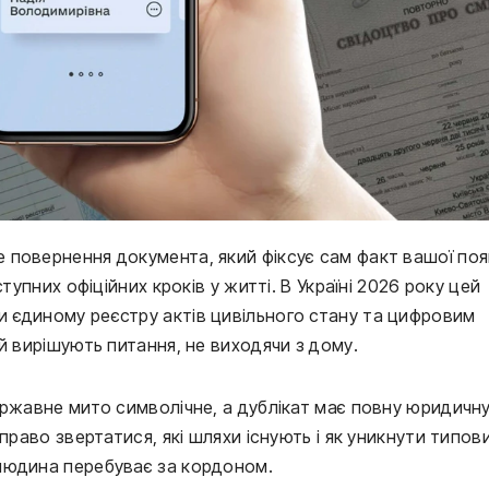
 повернення документа, який фіксує сам факт вашої по
тупних офіційних кроків у житті. В Україні 2026 року цей
 єдиному реєстру актів цивільного стану та цифровим
й вирішують питання, не виходячи з дому.
ержавне мито символічне, а дублікат має повну юридичн
право звертатися, які шляхи існують і як уникнути типов
людина перебуває за кордоном.