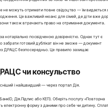
же не можуть отримати повне свідоцтво — їм видається
родження. Це важливий нюанс для сімей, де діти вже дор
, вони також втрачають право на отримання документа.
за нотаріально посвідченою довіреністю. Однак тут є
то забрати готовий дублікат він не зможе — документ
рез ДРАЦС безпосередньо. Це правило захищає
 ДРАЦС чи консульство
часніший і найшвидший — через портал Дія.
анкID, Дія.Підпис або КЕП). Оберіть послугу «Повторна
ь електронну форму з даними про себе чи дитину. Сплат