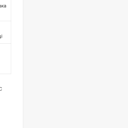
вка
і
С