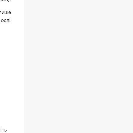
 лише
ослі.
іть