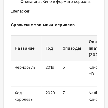
Флэнагана. Кино в формате сериала.
⁠Lifehacker
Сравнение топ-мини-сериалов
Основна
Название
Год
Эпизоды
платфор
(2026)
Чернобыль
2019
5
Кинопоис
HD
Ход
2020
7
Netflix /
королевы
Кинопоис