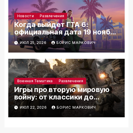
Новости
Развлечения
Когда выйдет ГТА 6:
официальная дата 19 ноября
2026
ИЮЛ 25, 2026
БОРИС МАРКОВИЧ
Военная Тематика
Развлечения
Игры про вторую мировую
войну: от классики до
реалистичных симуляторов
ИЮЛ 22, 2026
БОРИС МАРКОВИЧ