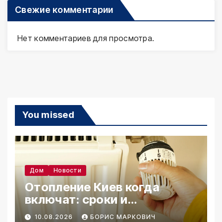
Свежие комментарии
Нет комментариев для просмотра.
You missed
Дом
Новости
Отопление Киев когда
включат: сроки и
подготовка 2026
10.08.2026
БОРИС МАРКОВИЧ