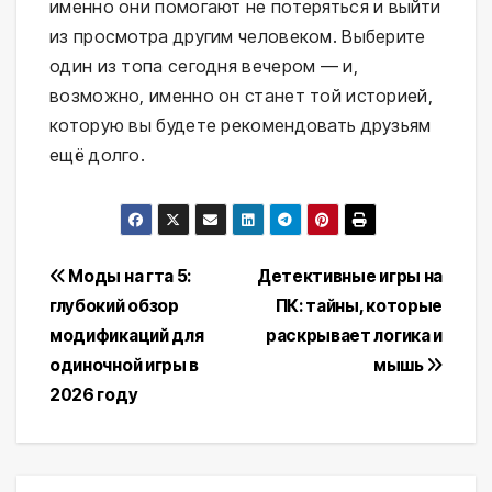
именно они помогают не потеряться и выйти
из просмотра другим человеком. Выберите
один из топа сегодня вечером — и,
возможно, именно он станет той историей,
которую вы будете рекомендовать друзьям
ещё долго.
Навигация
Моды на гта 5:
Детективные игры на
глубокий обзор
ПК: тайны, которые
по
модификаций для
раскрывает логика и
записям
одиночной игры в
мышь
2026 году