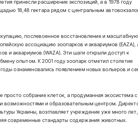
етия принесли расширение экспозиций, а в 1978 году
щадью 18,48 гектара рядом с центральным автовокзал
оккупацию, послевоенное восстановление и масштабную
ропейскую ассоциацию зоопарков и аквариумов (EAZA), 
в и аквариумов (WAZA). Эти шаги открыли доступ к
мену опытом. К 2001 году зоопарк отметил столетие
годы ознаменовались появлением новых вольеров и се
е просто собрание клеток, а продуманная экосистема с
ми возможностями и образовательным центром. Директ
ьтуры Украины, возглавляет учреждение уже много лет,
дряя современные стандарты содержания животных.