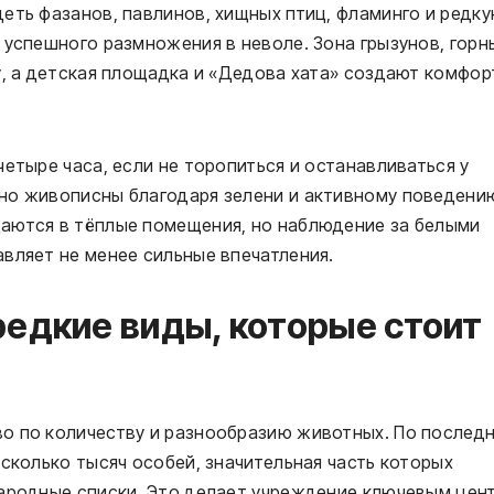
еть фазанов, павлинов, хищных птиц, фламинго и редк
 успешного размножения в неволе. Зона грызунов, горн
у, а детская площадка и «Дедова хата» создают комфо
етыре часа, если не торопиться и останавливаться у
но живописны благодаря зелени и активному поведени
аются в тёплые помещения, но наблюдение за белыми
вляет не менее сильные впечатления.
редкие виды, которые стоит
о по количеству и разнообразию животных. По послед
есколько тысяч особей, значительная часть которых
народные списки. Это делает учреждение ключевым цен