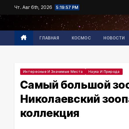
Промотать
Чт. Авг 6th, 2026
5:19:58 PM
к
содержимому
ГЛАВНАЯ
КОСМОС
НОВОСТИ
Интересные И Значимые Места
Наука И Природа
Самый большой зоо
Николаевский зоопа
коллекция