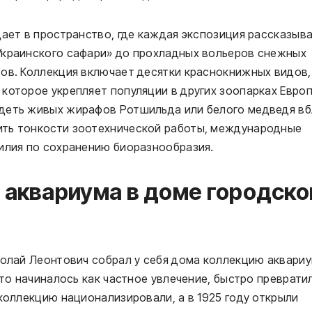
дает в пространство, где каждая экспозиция рассказыв
Украинского сафари» до прохладных вольеров снежных
ов. Коллекция включает десятки краснокнижных видов,
которое укрепляет популяции в других зоопарках Европ
деть живых жирафов Ротшильда или белого медведя вб
ить тонкости зоотехнической работы, международные
силия по сохранению биоразнообразия.
 аквариума в доме городско
колай Леонтович собрал у себя дома коллекцию аквари
что начиналось как частное увлечение, быстро преврати
 коллекцию национализировали, а в 1925 году открыли