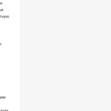
ую
ых
ртную
ю
ним
тром