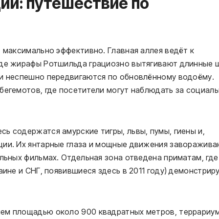
ии: путешествие по
т максимально эффективно. Главная аллея ведёт к
где жирафы Ротшильда грациозно вытягивают длинные 
ти неспешно передвигаются по обновлённому водоёму.
бегемотов, где посетители могут наблюдать за социал
ь содержатся амурские тигры, львы, пумы, гиены и,
ции. Их янтарные глаза и мощные движения заворажив
альных фильмах. Отдельная зона отведена приматам, где
аине и СНГ, появившиеся здесь в 2011 году) демонстрир
ием площадью около 900 квадратных метров, террариу