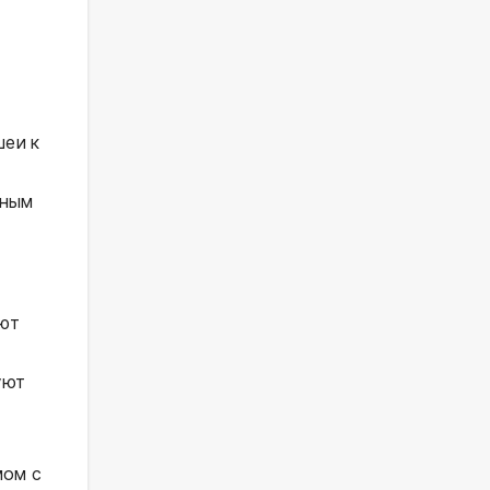
шеи к
ьным
ают
уют
мом с