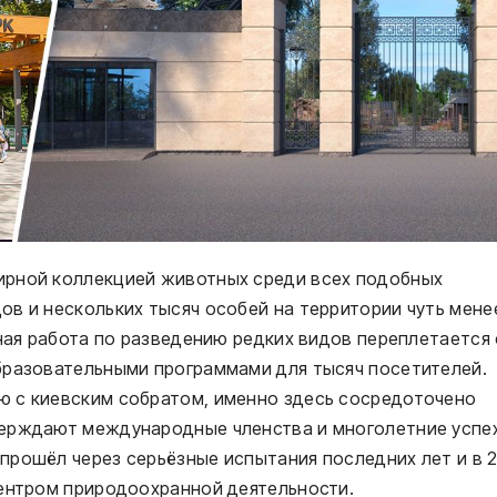
ирной коллекцией животных среди всех подобных
в и нескольких тысяч особей на территории чуть мене
чная работа по разведению редких видов переплетается 
бразовательными программами для тысяч посетителей.
 с киевским собратом, именно здесь сосредоточено
верждают международные членства и многолетние успе
прошёл через серьёзные испытания последних лет и в 
центром природоохранной деятельности.