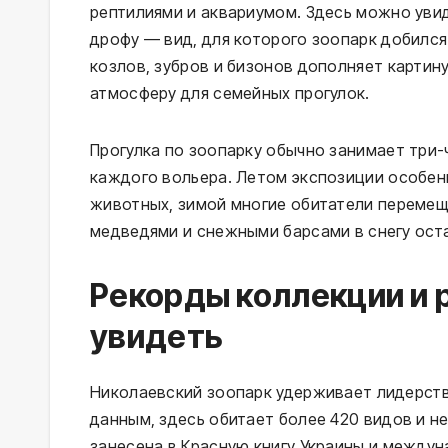
рептилиями и аквариумом. Здесь можно увид
дрофу — вид, для которого зоопарк добился
козлов, зубров и бизонов дополняет картин
атмосферу для семейных прогулок.
Прогулка по зоопарку обычно занимает три-ч
каждого вольера. Летом экспозиции особен
животных, зимой многие обитатели перемещ
медведями и снежными барсами в снегу оста
Рекорды коллекции и 
увидеть
Николаевский зоопарк удерживает лидерств
данным, здесь обитает более 420 видов и н
занесена в Красную книгу Украины и между