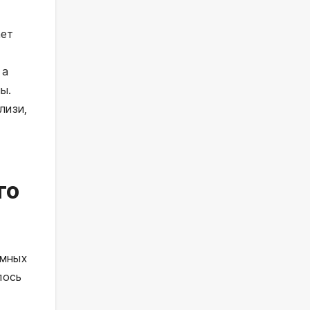
ает
 а
ы.
лизи,
го
умных
лось