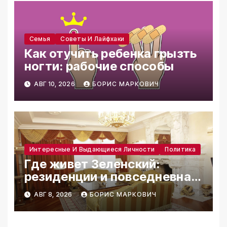
Семья
Советы И Лайфхаки
Как отучить ребенка грызть
ногти: рабочие способы
АВГ 10, 2026
БОРИС МАРКОВИЧ
Интересные И Выдающиеся Личности
Политика
Где живет Зеленский:
резиденции и повседневная
жизнь
АВГ 8, 2026
БОРИС МАРКОВИЧ