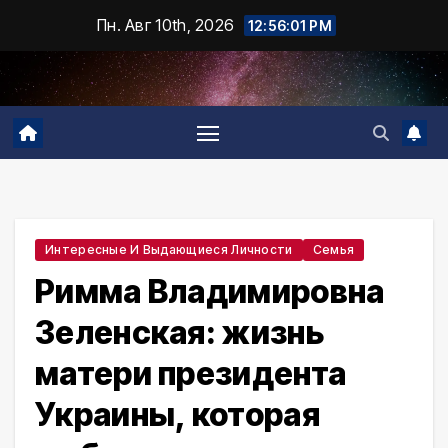
Промотать
Пн. Авг 10th, 2026
12:56:02 PM
к
содержимому
Интересные И Выдающиеся Личности
Семья
Римма Владимировна
Зеленская: жизнь
матери президента
Украины, которая