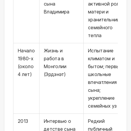
сына
активной роли
Владимира
матери и
хранительницы
семейного
тепла
Начало
Жизнь и
Испытание
1980-х
работа в
климатом и
(около
Монголии
бытом; первые
4 лет)
(Эрдэнэт)
школьные
впечатления
сына;
укрепление
семейных уз
2013
Интервью о
Редкий
детстве сына
публичный