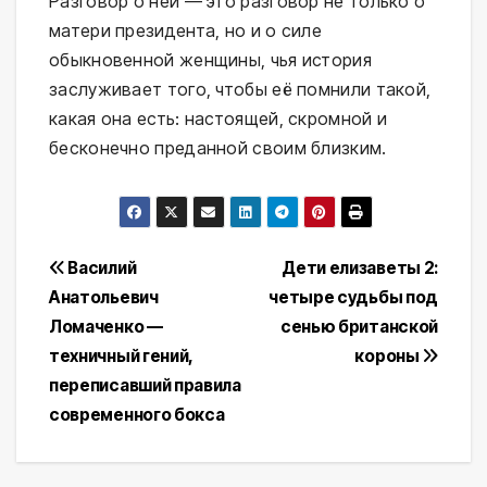
Разговор о ней — это разговор не только о
матери президента, но и о силе
обыкновенной женщины, чья история
заслуживает того, чтобы её помнили такой,
какая она есть: настоящей, скромной и
бесконечно преданной своим близким.
Навигация
Василий
Дети елизаветы 2:
Анатольевич
четыре судьбы под
по
Ломаченко —
сенью британской
записям
техничный гений,
короны
переписавший правила
современного бокса