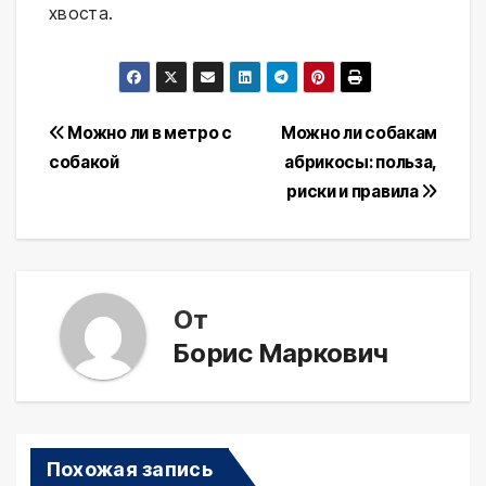
хвоста.
Навигация
Можно ли в метро с
Можно ли собакам
собакой
абрикосы: польза,
по
риски и правила
записям
От
Борис Маркович
Похожая запись