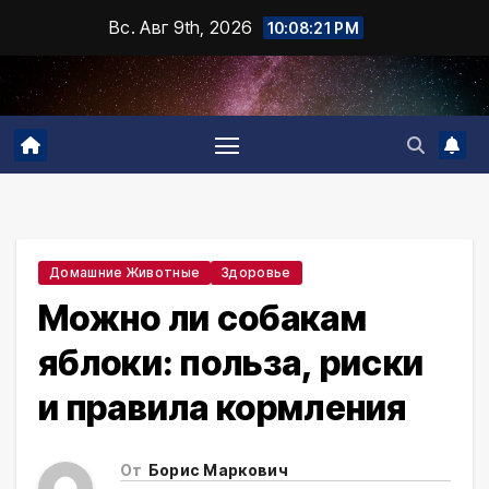
Промотать
Вс. Авг 9th, 2026
10:08:22 PM
к
содержимому
Домашние Животные
Здоровье
Можно ли собакам
яблоки: польза, риски
и правила кормления
От
Борис Маркович