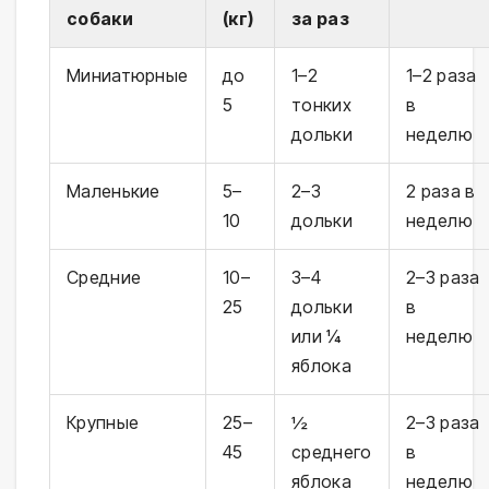
собаки
(кг)
за раз
Миниатюрные
до
1–2
1–2 раза
5
тонких
в
дольки
неделю
Маленькие
5–
2–3
2 раза в
10
дольки
неделю
Средние
10–
3–4
2–3 раза
25
дольки
в
или ¼
неделю
яблока
Крупные
25–
½
2–3 раза
45
среднего
в
яблока
неделю