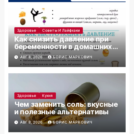
Здоровье
Советы И Лайфхаки
Как снизить давление при
беременности в домашних
условиях
АВГ 8, 2026
БОРИС МАРКОВИЧ
Здоровье
Кухня
Чем заменить соль: вкусные
и полезные альтернативы
АВГ 8, 2026
БОРИС МАРКОВИЧ