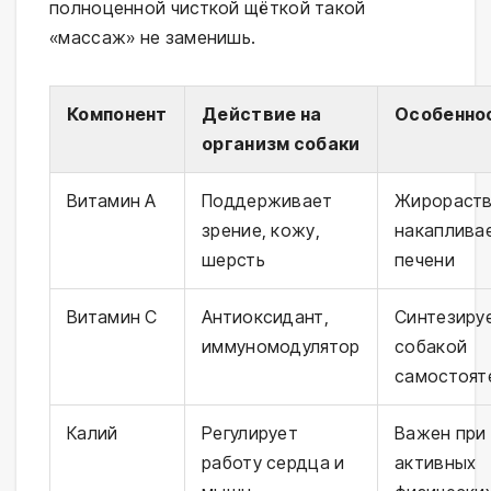
полноценной чисткой щёткой такой
«массаж» не заменишь.
Компонент
Действие на
Особенно
организм собаки
Витамин A
Поддерживает
Жирораств
зрение, кожу,
накаплива
шерсть
печени
Витамин C
Антиоксидант,
Синтезиру
иммуномодулятор
собакой
самостоят
Калий
Регулирует
Важен при
работу сердца и
активных