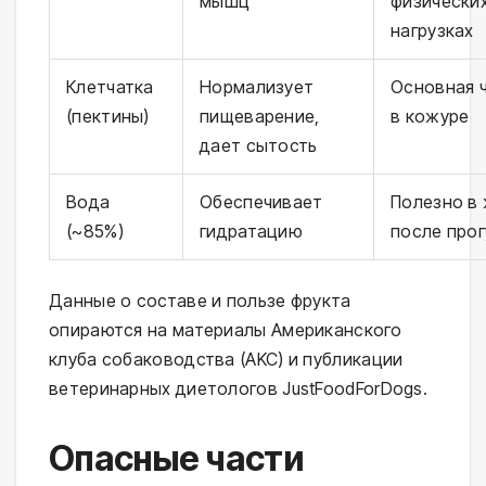
мышц
физически
нагрузках
Клетчатка
Нормализует
Основная 
(пектины)
пищеварение,
в кожуре
дает сытость
Вода
Обеспечивает
Полезно в 
(~85%)
гидратацию
после прог
Данные о составе и пользе фрукта
опираются на материалы Американского
клуба собаководства (AKC) и публикации
ветеринарных диетологов JustFoodForDogs.
Опасные части