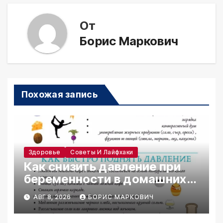
От
Борис Маркович
Похожая запись
Здоровье
Советы И Лайфхаки
Как снизить давление при
беременности в домашних
условиях
АВГ 8, 2026
БОРИС МАРКОВИЧ