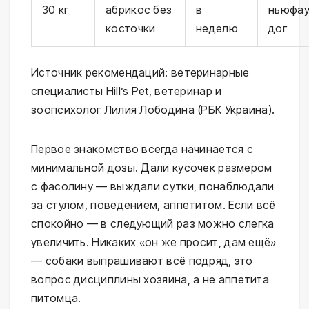
30 кг
абрикос без
в
ньюфау
косточки
неделю
дог
Источник рекомендаций: ветеринарные
специалисты Hill’s Pet, ветеринар и
зоопсихолог Лилия Лободина (РБК Украина).
Первое знакомство всегда начинается с
минимальной дозы. Дали кусочек размером
с фасолину — выждали сутки, понаблюдали
за стулом, поведением, аппетитом. Если всё
спокойно — в следующий раз можно слегка
увеличить. Никаких «он же просит, дам ещё»
— собаки выпрашивают всё подряд, это
вопрос дисциплины хозяина, а не аппетита
питомца.