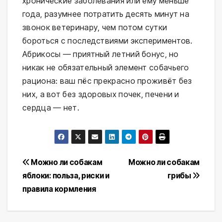
хронические заболевания или ему меньше
года, разумнее потратить десять минут на
звонок ветеринару, чем потом сутки
бороться с последствиями экспериментов.
Абрикосы — приятный летний бонус, но
никак не обязательный элемент собачьего
рациона: ваш пёс прекрасно проживёт без
них, а вот без здоровых почек, печени и
сердца — нет.
Навигация
Можно ли собакам
Можно ли собакам
яблоки: польза, риски и
грибы
по
правила кормления
записям