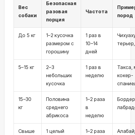
Безопасная
Вес
Приме
разовая
Частота
собаки
пород
порция
До 5 кг
1–2 кусочка
1 раз в
Чихуаху
размером с
10–14
терьер,
горошину
дней
5–15 кг
2–3
1 раз в
Такса, 
небольших
неделю
кокер-
кусочка
спание
15–30
Половина
1–2 раза
Бордер
кг
среднего
в
лабрад
абрикоса
неделю
Свыше
1 целый
1–2 раза
Алабай