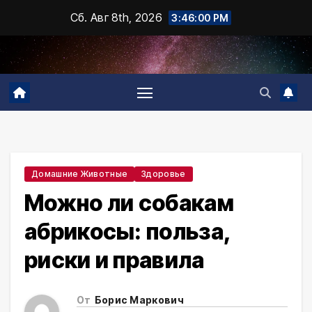
Промотать
Сб. Авг 8th, 2026
3:46:01 PM
к
содержимому
Домашние Животные
Здоровье
Можно ли собакам
абрикосы: польза,
риски и правила
От
Борис Маркович