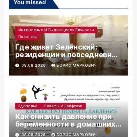
You missed
Интересные И Выдающиеся Личности
Политика
Где живет Зеленский:
резиденции и повседневная
жизнь
08.08.2026
БОРИС МАРКОВИЧ
Здоровье
Советы И Лайфхаки
Как снизить давление при
беременности в домашних
условиях
08.08.2026
БОРИС МАРКОВИЧ