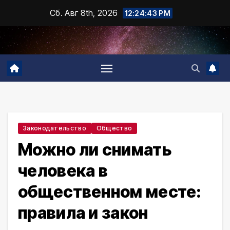
Промотать
Сб. Авг 8th, 2026
12:24:44 PM
к
содержимому
Законодательство
Общество
Можно ли снимать
человека в
общественном месте:
правила и закон