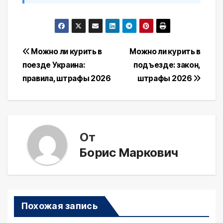
Навигация
Можно ли курить в
Можно ли курить в
поезде Украина:
подъезде: закон,
по
правила, штрафы 2026
штрафы 2026
записям
От
Борис Маркович
Похожая запись