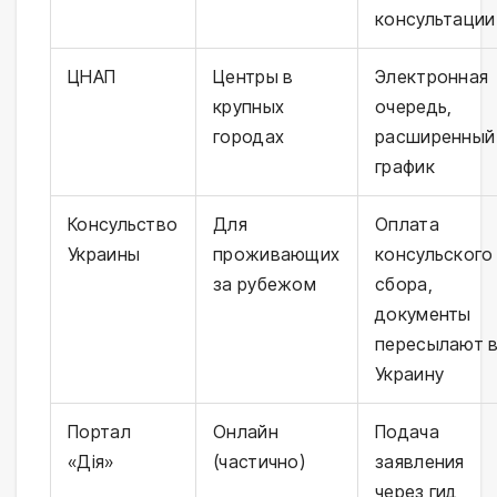
консультации
ЦНАП
Центры в
Электронная
крупных
очередь,
городах
расширенный
график
Консульство
Для
Оплата
Украины
проживающих
консульского
за рубежом
сбора,
документы
пересылают 
Украину
Портал
Онлайн
Подача
«Дія»
(частично)
заявления
через гид,