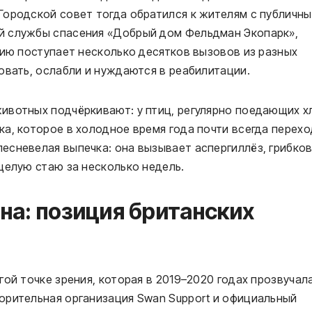
Городской совет тогда обратился к жителям с публичн
й службы спасения «Добрый дом Фельдман Экопарк»,
нию поступает несколько десятков вызовов из разных
овать, ослабли и нуждаются в реабилитации.
ивотных подчёркивают: у птиц, регулярно поедающих х
а, которое в холодное время года почти всегда перехо
есневелая выпечка: она вызывает аспергиллёз, грибко
целую стаю за несколько недель.
она: позиция британских
ой точке зрения, которая в 2019–2020 годах прозвучал
орительная организация Swan Support и официальный