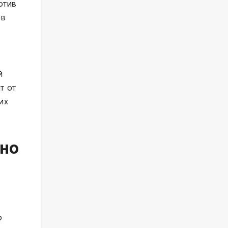
отив
 в
й
т от
их
жно
о