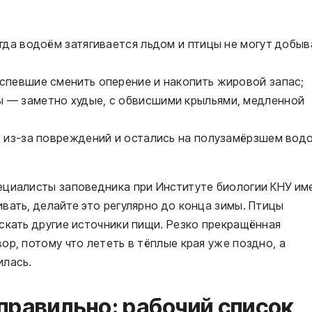
гда водоём затягивается льдом и птицы не могут добыв
спевшие сменить оперение и накопить жировой запас;
 — заметно худые, с обвисшими крыльями, медленной
ь из-за повреждений и остались на полузамёрзшем вод
ециалисты заповедника при Институте биологии КНУ им
вать, делайте это регулярно до конца зимы. Птицы
скать другие источники пищи. Резко прекращённая
ор, потому что лететь в тёплые края уже поздно, а
илась.
правильно: рабочий список