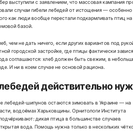
бер выступили с заявлением, что массовая кампания пр
овали случаи гибели лебедей от истощения — особенно
того как люди вообще перестали подкармливать птиц на
рмовой базой.
еб, чем не дать ничего, если других вариантов под руко
тной городской застройке, где птицы фактически завися
ода соглашаются: хлеб должен быть свежим, в небольш
де. И ни в коем случае не основой рациона.
 лебедей действительно ну
ше лебедей-шипунов остаются зимовать в Украине — на
асти, водоёмах Харьковщины. Орнитологи Института
подчёркивают: дикая птица в большинстве случаев
открытая вода. Помощь нужна только в нескольких чётк