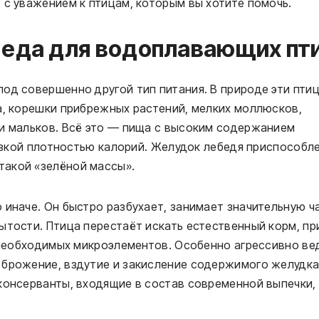
 с уважением к птицам, которым вы хотите помочь.
 еда для водоплавающих пт
од совершенно другой тип питания. В природе эти пти
а, корешки прибрежных растений, мелких моллюсков,
 и мальков. Всё это — пища с высоким содержанием
низкой плотностью калорий. Желудок лебедя приспособл
такой «зелёной массы».
 иначе. Он быстро разбухает, занимает значительную ч
ытости. Птица перестаёт искать естественный корм, пр
и необходимых микроэлементов. Особенно агрессивно ве
 брожение, вздутие и закисление содержимого желудка
консерванты, входящие в состав современной выпечки,