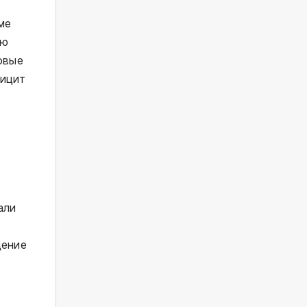
ме
ую
овые
фицит
али
щение