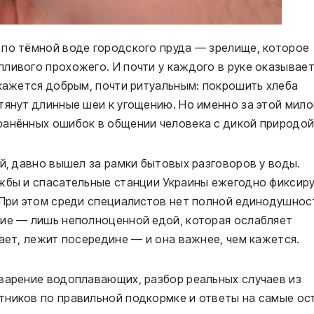
 по тёмной воде городского пруда — зрелище, которое
ливого прохожего. И почти у каждого в руке оказывае
 кажется добрым, почти ритуальным: покрошить хлеба
тянут длинные шеи к угощению. Но именно за этой мило
ранённых ошибок в общении человека с дикой природой
ей, давно вышел за рамки бытовых разговоров у воды.
ужбы и спасательные станции Украины ежегодно фиксир
 При этом среди специалистов нет полной единодушнос
гие — лишь неполноценной едой, которая ослабляет
вает, лежит посередине — и она важнее, чем кажется.
еварение водоплавающих, разбор реальных случаев из
тников по правильной подкормке и ответы на самые ос