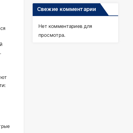
Свежие комментарии
Нет комментариев для
тся
просмотра.
й
.
уют
ти:
трые