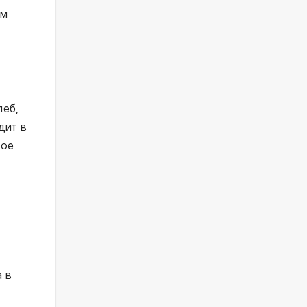
ым
леб,
дит в
вое
а в