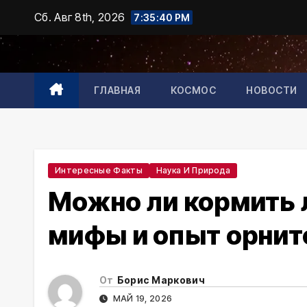
Промотать
Сб. Авг 8th, 2026
7:35:41 PM
к
содержимому
ГЛАВНАЯ
КОСМОС
НОВОСТИ
Интересные Факты
Наука И Природа
Можно ли кормить 
мифы и опыт орнит
От
Борис Маркович
МАЙ 19, 2026