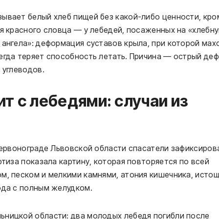
зывает белый хлеб пищей без какой-либо ценности, кро
ля красного словца — у лебедей, посаженных на «хлебн
 ангела»: деформация суставов крыла, при которой мах
егда теряет способность летать. Причина — острый де
 углеводов.
т с лебедями: случаи из
 Червонограде Львовской области спасатели зафиксиров
ртиза показала картину, которая повторяется по всей
м, песком и мелкими камнями, атония кишечника, исто
ода с полным желудком.
ьницкой области: два молодых лебедя погибли после