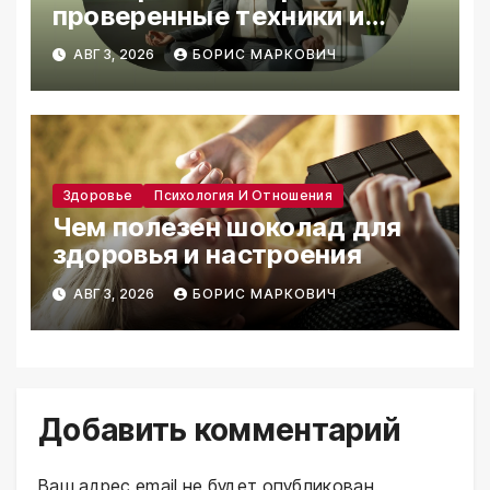
проверенные техники и
привычки
АВГ 3, 2026
БОРИС МАРКОВИЧ
Здоровье
Психология И Отношения
Чем полезен шоколад для
здоровья и настроения
АВГ 3, 2026
БОРИС МАРКОВИЧ
Добавить комментарий
Ваш адрес email не будет опубликован.