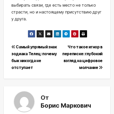
выбирать связи, где есть место не только
страсти, но и настоящему присутствию друг
у друга.
Навигация
Самый упрямый знак
Что такое игнор в
зодиака Телец: почему
переписке: глубокий
по
бык никогда не
взгляд на цифровое
записям
отступает
молчание
От
Борис Маркович