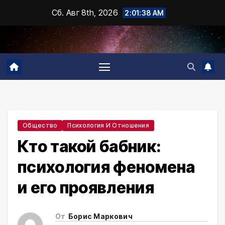
Промотать
Сб. Авг 8th, 2026
2:01:39 AM
к
содержимому
Общество
Психология И Отношения
Кто такой бабник:
психология феномена
и его проявления
От
Борис Маркович