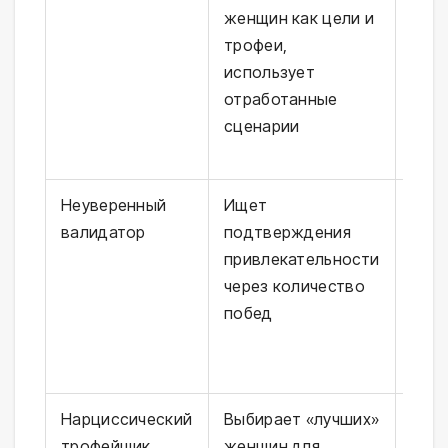
женщин как цели и
черт
трофеи,
уязв
использует
потр
отработанные
кон
сценарии
Неуверенный
Ищет
Низк
валидатор
подтверждения
само
привлекательности
тра
через количество
отве
побед
зави
вне
Нарциссический
Выбирает «лучших»
Глуб
трофейщик
женщин для
нарц