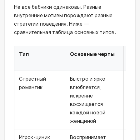
Не все бабники одинаковы. Разные
внутренние мотивы порождают разные
стратегии поведения. Ниже —
сравнительная таблица основных типов.
Тип
Основные черты
Пси
кор
Страстный
Быстро и ярко
Выс
романтик
влюбляется,
темп
искренне
пове
восхищается
эмоц
каждой новой
стра
женщиной
Игрок-циник
Воспринимает
Нар