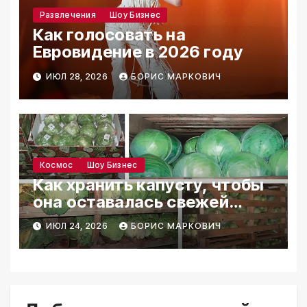
Развлечения
Шоу Бизнес
Как голосовать на
Евровидение в 2026 году
ИЮЛ 28, 2026
БОРИС МАРКОВИЧ
Космос
Шоу Бизнес
Как хранить капусту, чтобы
она оставалась свежей
месяцами
ИЮЛ 24, 2026
БОРИС МАРКОВИЧ