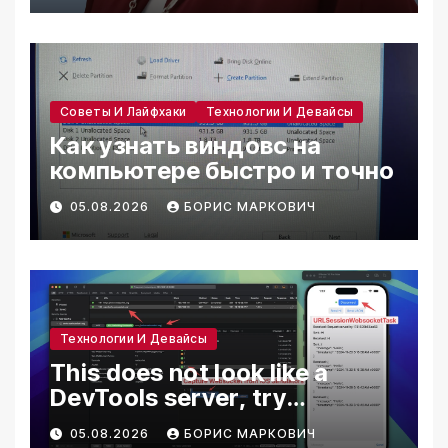
http://127.0.0.1:9223/json/ver
sion/
Советы И Лайфхаки
Технологии И Девайсы
Как узнать виндовс на
компьютере быстро и точно
05.08.2026
БОРИС МАРКОВИЧ
Технологии И Девайсы
This does not look like a
DevTools server, try
connecting via ws://
05.08.2026
БОРИС МАРКОВИЧ