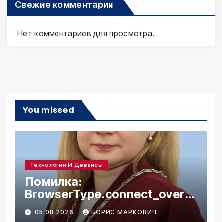
Свежие комментарии
Нет комментариев для просмотра.
You missed
Технологии И Девайсы
Помилка:
BrowserType.connect_over_
cdp: Unexpected status 502
05.08.2026
БОРИС МАРКОВИЧ
when connecting to