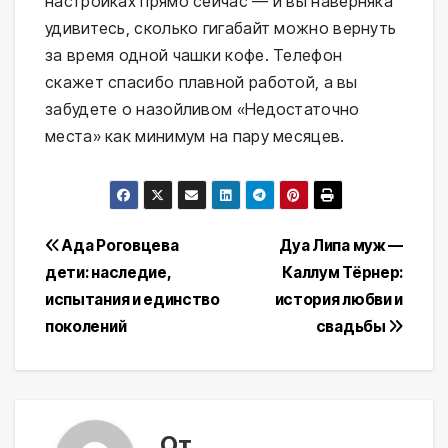
настройках прямо сейчас — и вы наверняка
удивитесь, сколько гигабайт можно вернуть
за время одной чашки кофе. Телефон
скажет спасибо плавной работой, а вы
забудете о назойливом «Недостаточно
места» как минимум на пару месяцев.
Навигация
Ада Роговцева
Дуа Липа муж —
дети: наследие,
Каллум Тёрнер:
по
испытания и единство
история любви и
записям
поколений
свадьбы
От