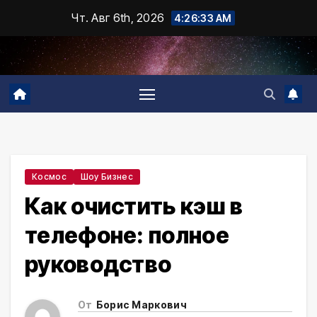
Промотать
Чт. Авг 6th, 2026
4:26:34 AM
к
содержимому
Космос
Шоу Бизнес
Как очистить кэш в
телефоне: полное
руководство
От
Борис Маркович