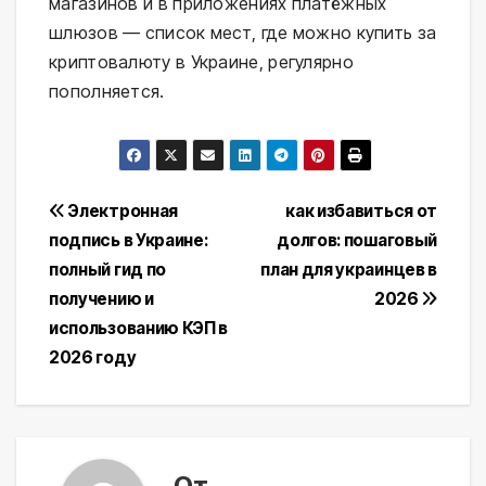
магазинов и в приложениях платёжных
шлюзов — список мест, где можно купить за
криптовалюту в Украине, регулярно
пополняется.
Навигация
Электронная
как избавиться от
подпись в Украине:
долгов: пошаговый
по
полный гид по
план для украинцев в
записям
получению и
2026
использованию КЭП в
2026 году
От