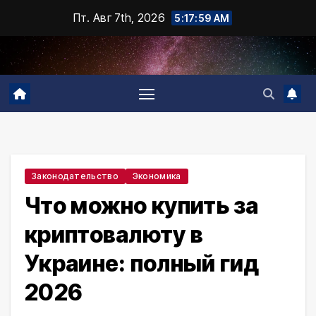
Промотать
Пт. Авг 7th, 2026
5:18:00 AM
к
содержимому
Законодательство
Экономика
Что можно купить за
криптовалюту в
Украине: полный гид
2026