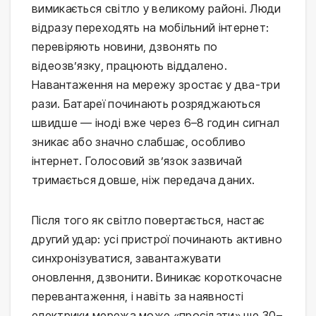
вимикається світло у великому районі. Люди
відразу переходять на мобільний інтернет:
перевіряють новини, дзвонять по
відеозв’язку, працюють віддалено.
Навантаження на мережу зростає у два-три
рази. Батареї починають розряджаються
швидше — іноді вже через 6–8 годин сигнал
зникає або значно слабшає, особливо
інтернет. Голосовий зв’язок зазвичай
тримається довше, ніж передача даних.
Після того як світло повертається, настає
другий удар: усі пристрої починають активно
синхронізуватися, завантажувати
оновлення, дзвонити. Виникає короткочасне
перевантаження, і навіть за наявності
електрики мережа може «просідати» ще 30–