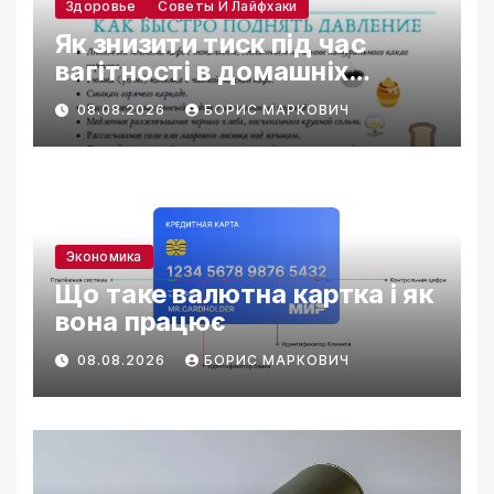
Здоровье
Советы И Лайфхаки
Як знизити тиск під час
вагітності в домашніх
умовах
08.08.2026
БОРИС МАРКОВИЧ
Экономика
Що таке валютна картка і як
вона працює
08.08.2026
БОРИС МАРКОВИЧ