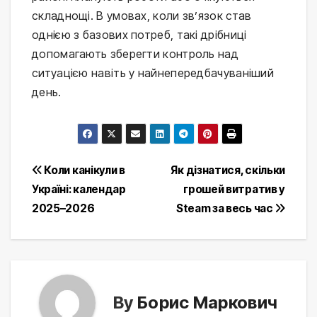
складнощі. В умовах, коли зв’язок став
однією з базових потреб, такі дрібниці
допомагають зберегти контроль над
ситуацією навіть у найнепередбачуваніший
день.
Post
Коли канікули в
Як дізнатися, скільки
Україні: календар
грошей витратив у
navigation
2025–2026
Steam за весь час
By
Борис Маркович