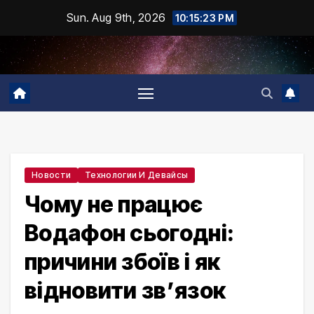
Skip
Sun. Aug 9th, 2026
10:15:24 PM
to
content
Новости
Технологии И Девайсы
Чому не працює
Водафон сьогодні:
причини збоїв і як
відновити зв’язок