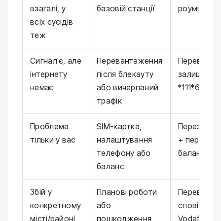
взагалі, у
базовій станції
роумінг
всіх сусідів
теж
Сигнал є, але
Перевантаження
Перевірити
інтернету
після блекауту
залишок п
немає
або вичерпаний
*111*6#
трафік
Проблема
SIM-картка,
Перезаван
тільки у вас
налаштування
+ перевірк
телефону або
балансу
баланс
Збій у
Планові роботи
Перевірити
конкретному
або
сповіщенн
місті/районі
пошкодження
Vodafone