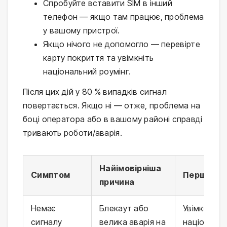
Спробуйте вставити SIM в інший
телефон — якщо там працює, проблема
у вашому пристрої.
Якщо нічого не допомогло — перевірте
карту покриття та увімкніть
національний роумінг.
Після цих дій у 80 % випадків сигнал
повертається. Якщо ні — отже, проблема на
боці оператора або в вашому районі справді
тривають роботи/аварія.
Найімовірніша
Симптом
Перша дія
причина
Немає
Блекаут або
Увімкнути
сигналу
велика аварія на
національ