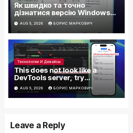
Як швидко та точно
дізнатися версію Windows
на комп’ютері
AUG 5, 2026
БОРИС МАРКОВИЧ
Технологии И Девайсы
This does not look like a
DevTools server, try
connecting via ws://
AUG 5, 2026
БОРИС МАРКОВИЧ
Leave a Reply