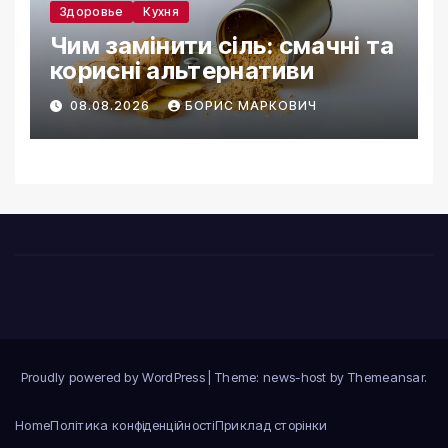
Здоровье
Кухня
Чим замінити сіль: смачні та
корисні альтернативи
08.08.2026
БОРИС МАРКОВИЧ
Proudly powered by WordPress
|
Theme: news-host by
Themeansar
.
Home
Політика конфіденційності
Приклад сторінки