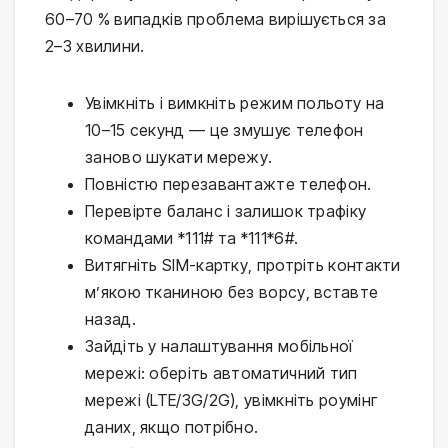
60–70 % випадків проблема вирішується за
2–3 хвилини.
Увімкніть і вимкніть режим польоту на
10–15 секунд — це змушує телефон
заново шукати мережу.
Повністю перезавантажте телефон.
Перевірте баланс і залишок трафіку
командами *111# та *111*6#.
Витягніть SIM-картку, протріть контакти
м’якою тканиною без ворсу, вставте
назад.
Зайдіть у налаштування мобільної
мережі: оберіть автоматичний тип
мережі (LTE/3G/2G), увімкніть роумінг
даних, якщо потрібно.