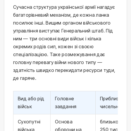
Сучасна структура української армії нагадує
багаторівневий механізм, де кожна ланка
посилює інші. Вищим органом військового
управління виступає Генеральний штаб. Під
ним — три основні види військ і кілька
окремих родів сил, кожен зі своєю
спеціалізацією. Таке розмежування дає
головну перевагу війни нового типу —
здатність швидко перекидати ресурси туди,
де гаряче.
Вид або рід
Головне
Приблизна
військ
завдання
чисельність
Сухопутні
Основа
близько
війська
оборони на
250 тисяч