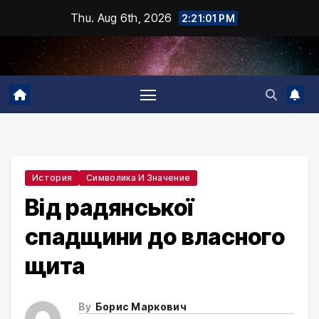
Skip
Thu. Aug 6th, 2026
2:21:02 PM
to
content
История
Символика И Значение
Від радянської
спадщини до власного
щита
By
Борис Маркович