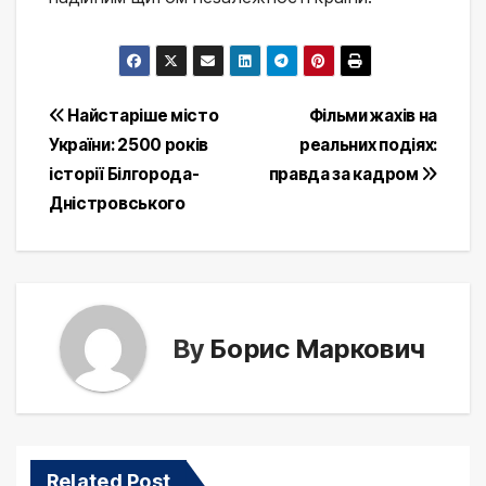
Post
Найстаріше місто
Фільми жахів на
України: 2500 років
реальних подіях:
navigation
історії Білгорода-
правда за кадром
Дністровського
By
Борис Маркович
Related Post