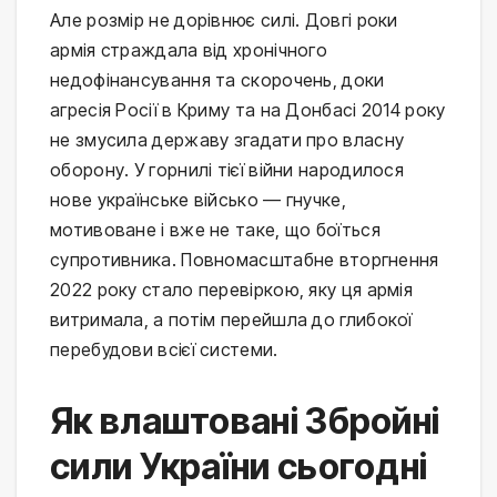
Але розмір не дорівнює силі. Довгі роки
армія страждала від хронічного
недофінансування та скорочень, доки
агресія Росії в Криму та на Донбасі 2014 року
не змусила державу згадати про власну
оборону. У горнилі тієї війни народилося
нове українське військо — гнучке,
мотивоване і вже не таке, що боїться
супротивника. Повномасштабне вторгнення
2022 року стало перевіркою, яку ця армія
витримала, а потім перейшла до глибокої
перебудови всієї системи.
Як влаштовані Збройні
сили України сьогодні