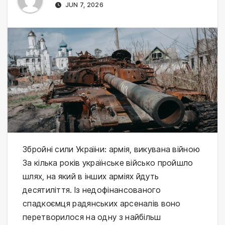
JUN 7, 2026
Збройні сили України: армія, викувана війною
За кілька років українське військо пройшло
шлях, на який в інших арміях йдуть
десятиліття. Із недофінансованого
спадкоємця радянських арсеналів воно
перетворилося на одну з найбільш