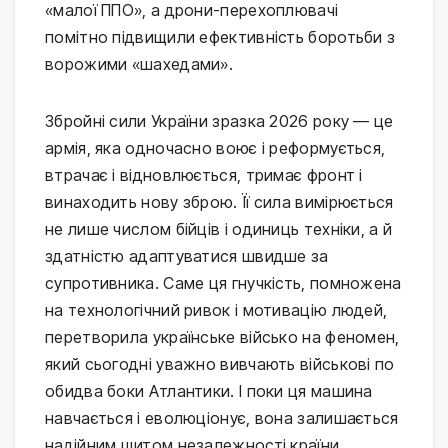
«малої ППО», а дрони-перехоплювачі
помітно підвищили ефективність боротьби з
ворожими «шахедами».
Збройні сили України зразка 2026 року — це
армія, яка одночасно воює і реформується,
втрачає і відновлюється, тримає фронт і
винаходить нову зброю. Її сила вимірюється
не лише числом бійців і одиниць техніки, а й
здатністю адаптуватися швидше за
супротивника. Саме ця гнучкість, помножена
на технологічний ривок і мотивацію людей,
перетворила українське військо на феномен,
який сьогодні уважно вивчають військові по
обидва боки Атлантики. І поки ця машина
навчається і еволюціонує, вона залишається
надійним щитом незалежності країни.