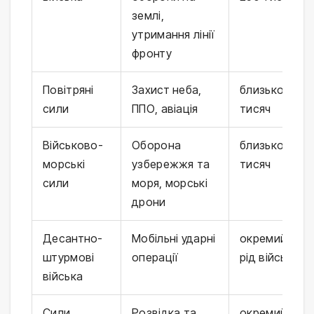
землі,
утримання лінії
фронту
Повітряні
Захист неба,
близько 35
сили
ППО, авіація
тисяч
Військово-
Оборона
близько 11
морські
узбережжя та
тисяч
сили
моря, морські
дрони
Десантно-
Мобільні ударні
окремий
штурмові
операції
рід військ
війська
Сили
Розвідка та
окремий