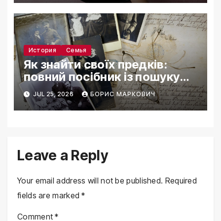
История
Семья
Як знайти своїх предків:
повний посібник із пошуку
коренів
JUL 25, 2026
БОРИС МАРКОВИЧ
Leave a Reply
Your email address will not be published.
Required
fields are marked
*
Comment
*