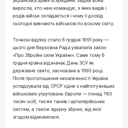
українська армія зсередини: звідки вона
виросла, хто нею командує, з яких видів і
родів військ складається і чому її досвід
сьогодні вивчають військові по всьому світу.
Точкою відліку стало 6 грудня 1991 року —
цього дня Верховна Рада ухвалила закон
«Про Збройні сили України». Саме тому 6
грудня країна відзначає День ЗСУ як
державне свято, засноване в 1993 році.
Після проголошення незалежності Україна
успадкувала від СРСР одне з найпотужніших
військових угруповань Європи — понад 780
тисяч осіб, тисячі танків і артилерійських
систем, а також ядерну зброю, від якої
згодом відмовилася.