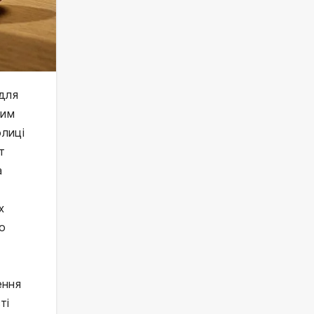
 для
шим
олиці
т
а
х
то
ення
ті