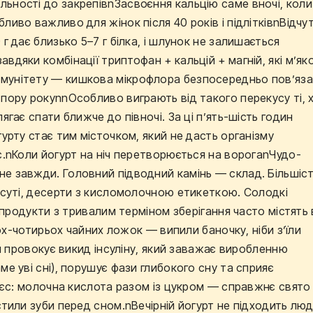
ьності до закрепівnЗасвоєння кальцію саме вночі, коли
ливо важливо для жінок після 40 років і підлітківnВідчу
г дає близько 5–7 г білка, і шлунок не залишається
вдяки комбінації триптофан + кальцій + магній, які м’як
мунітету — кишкова мікрофлора безпосередньо пов’яз
пору рокуnnОсобливо виграють від такого перекусу ті, 
ягає спати ближче до півночі. За ці п’ять-шість годин
урту стає тим місточком, який не дасть організму
с.nКоли йогурт на ніч перетворюється на ворогаnЧудо-
е завжди. Головний підводний камінь — склад. Більшіс
о суті, десерти з кисломолочною етикеткою. Солодкі
, продукти з тривалим терміном зберігання часто містять 
ьох-чотирьох чайних ложок — випили баночку, ніби з’їли
ін провокує викид інсуліну, який заважає виробленню
е уві сні), порушує фази глибокого сну та сприяє
рієс: молочна кислота разом із цукром — справжнє свято
стили зуби перед сном.nВечірній йогурт не підходить люд