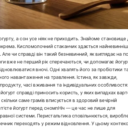
йогурту, а сон усе ніяк не приходить. Знайоме становище
і зокрема. Кисломолочний стаканчик здається найневинні
 Але чи справді він такий безневинний, як виглядає на п
ги вже не перший рік сперечаються, чи допомагає йогур
відновлюватися вночі. Одні хвалять його за пробіотики т
чного навантаження на травлення. Істина, як завжди,
 продукту, часі вживання та індивідуальних особливостя
йогурт справді приносить користь, у яких випадках вар
 скільки саме грамів вписується в здоровий вечірній
и п’єте йогурт перед сномnНіч — це час не лише для
 травної системи. Перистальтика сповільнюється, виробл
шечник переходять у режим відновлення. У цьому контекс