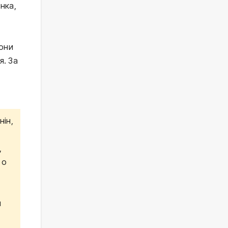
нка,
Вони
я. За
нін,
,
 о
й