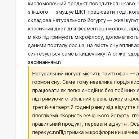
кисломолочний продукт поводиться цікаво: з
з іншого — змушує ШКТ працювати тоді, кол
складова натурального йогурту — живі культ
класичний дует для ферментації молока, пр
м’яко підтримують мікрофлору, допомагають
даними порталу doc.ua, на якість сну вплива
синтезується саме в кишечнику. А отже, здо
засинанням.n
Натуральний йогурт містить триптофан — амі
гормон сну. Саме тому невелика порція ки
працювати як легке снодійне без побічних 
підтримуючи стабільний рівень цукру в кро
третій-четвертій годині ранку від відчуття
гіпоглікемії.nКористь вечірнього йогурту: 
правильний продукт, переваги відчутні. Ос
перекус:nnПідтримка мікрофлори кишечника