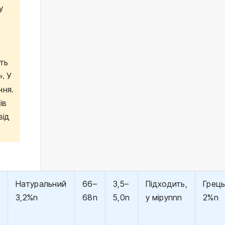
у
ть
. У
ння.
ів
від
Натуральний
66–
3,5–
Підходить,
Грец
3,2%n
68n
5,0n
у міруnnn
2%n