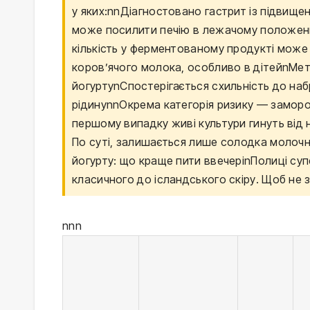
у яких:nnДіагностовано гастрит із підвищ
може посилити печію в лежачому положенні
кількість у ферментованому продукті може с
коров’ячого молока, особливо в дітейnМет
йогуртуnСпостерігається схильність до на
рідинуnnОкрема категорія ризику — заморо
першому випадку живі культури гинуть від 
По суті, залишається лише солодка молочн
йогурту: що краще пити ввечеріnПолиці суп
класичного до ісландського скіру. Щоб не 
nnn