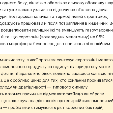
 одного боку, він м’яко обволікає слизову оболонку шлу
и він уже налаштувався на відпочинок.nГоловна діюча
ури. Болгарська паличка та термофільний стрептокок,
одовжують працювати й після потрапляння в кишечник. 
 розщеплювати залишки їжі та зменшують газоутворенн
є й те, що серотонін (попередник мелатоніну) на 95%
рова мікрофлора безпосередньо пов’язана зі спокійним
нокислоту, з якої організм синтезує серотонін і мелато
сломолочного продукту за годину-півтори до сну може
ефектів.nПаралельно білок повільно засвоюється всю ніч
ві. Це особливо цінно для тих, хто схильний прокидатися
 голоду чи дратівливості — типового сигналу
п’ять вагомих причин не відмовлятисяnЯкщо ви обрали
ь що каже сучасна дієтологія про вечірній кисломолочни
 — пробіотики стимулюють ріст корисних бактерій,