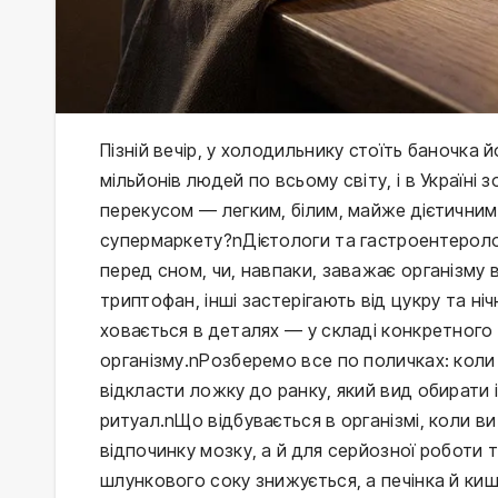
Пізній вечір, у холодильнику стоїть баночка 
мільйонів людей по всьому світу, і в Україн
перекусом — легким, білим, майже дієтичним.
супермаркету?nДієтологи та гастроентероло
перед сном, чи, навпаки, заважає організму 
триптофан, інші застерігають від цукру та ні
ховається в деталях — у складі конкретного
організму.nРозберемо все по поличках: коли 
відкласти ложку до ранку, який вид обирати і
ритуал.nЩо відбувається в організмі, коли в
відпочинку мозку, а й для серйозної роботи
шлункового соку знижується, а печінка й ки