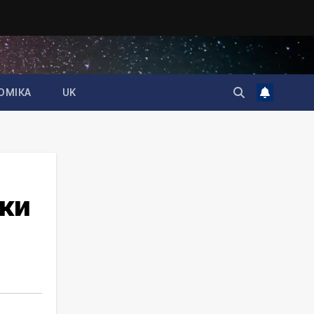
ОМІКА
UK
ики