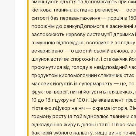
зменшують здуття та допомагають при схил
кісткова тканина активно регенерує — особ
ситості без перевантаження — порція в 150 
порожнім до ранкуnДопомога в засинанні за
заспокоюють нервову системуnПідтримка і
з імунною відповіддю, особливо в холодну 
вечеряє рано — о шостій-сьомій вечора, а л
шлунок встигає спорожніти, і стаканчик йог
прокинутися від голоду в невідповідний ча
продуктом кисломолочний стаканчик стає н
масових йогуртів із супермаркету — це, п
фруктові версії, питні йогурти в пляшечках
10 до 18 г цукру на 100 г. Це еквівалент тр
тістечко.nЦукор на ніч — окрема історія. В
гормону росту (а той відновлює тканини сам
відкладенню жиру в ділянці талії. Плюс ка
бактерій зубного нальоту, якщо ви не почи