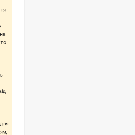
ття
о
ана
хто
ть
від
 для
ям,