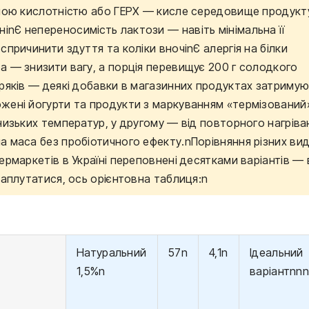
еною кислотністю або ГЕРХ — кисле середовище продукт
nЄ непереносимість лактози — навіть мінімальна її
причинити здуття та коліки вночіnЄ алергія на білки
а — знизити вагу, а порція перевищує 200 г солодкого
бряків — деякі добавки в магазинних продуктах затримую
жені йогурти та продукти з маркуванням «термізований»
низьких температур, у другому — від повторного нагріва
а маса без пробіотичного ефекту.nПорівняння різних вид
ермаркетів в Україні переповнені десятками варіантів — 
заплутатися, ось орієнтовна таблиця:n
Натуральний
57n
4,1n
Ідеальний
1,5%n
варіантnnn