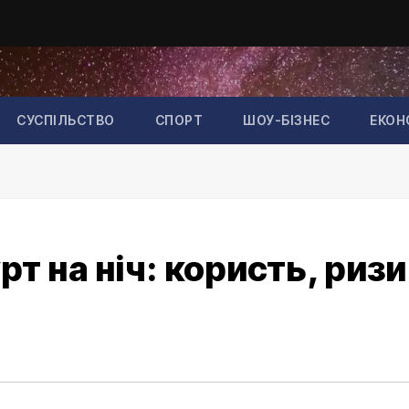
СУСПІЛЬСТВО
СПОРТ
ШОУ-БІЗНЕС
ЕКОН
т на ніч: користь, риз