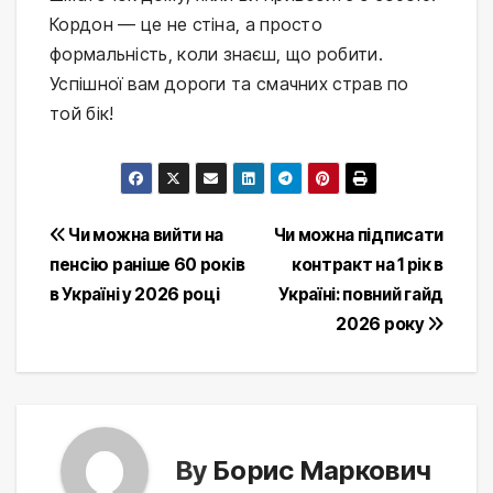
Кордон — це не стіна, а просто 
формальність, коли знаєш, що робити. 
Успішної вам дороги та смачних страв по 
той бік!
Post
Чи можна вийти на
Чи можна підписати
пенсію раніше 60 років
контракт на 1 рік в
navigation
в Україні у 2026 році
Україні: повний гайд
2026 року
By
Борис Маркович