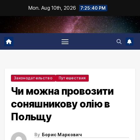
Skip
Mon. Aug 10th, 2026
7:25:41 PM
to
content
Законодательство
Путешествия
Чи можна провозити
соняшникову олію в
Польщу
By
Борис Маркович