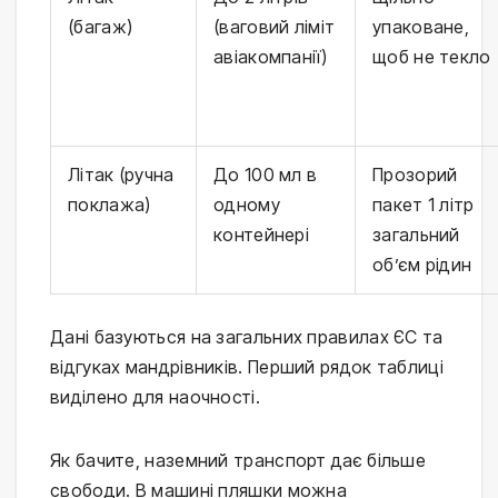
(багаж)
(ваговий ліміт
упаковане,
авіакомпанії)
щоб не текло
Літак (ручна
До 100 мл в
Прозорий
поклажа)
одному
пакет 1 літр
контейнері
загальний
об’єм рідин
Дані базуються на загальних правилах ЄС та 
відгуках мандрівників. Перший рядок таблиці 
виділено для наочності.
Як бачите, наземний транспорт дає більше 
свободи. В машині пляшки можна 