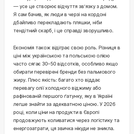
— усе це створює відчуття зв’язку з домом. 
Я сам бачив, як люди в черзі на кордоні 
дбайливо перекладають пляшки, ніби 
тендітний скарб, і це справді зворушливо.
Економія також відіграє свою роль. Різниця в 
ціні між українською та польською олією 
часто сягає 30–50 відсотків, особливо якщо 
обирати перевірені бренди без пальмового 
жиру. Плюс якість: багато хто віддає 
перевагу олії холодного віджиму або 
рафінованій першого ґатунку, яку в Україні 
легше знайти за адекватною ціною. У 2026 
році, коли ціни на продукти в Європі 
продовжують коливатися через логістику та 
енергозатрати, ця звичка нікуди не зникла.