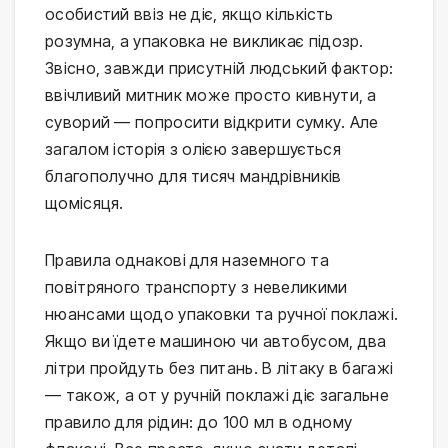
особистий ввіз не діє, якщо кількість 
розумна, а упаковка не викликає підозр. 
Звісно, завжди присутній людський фактор: 
ввічливий митник може просто кивнути, а 
суворий — попросити відкрити сумку. Але 
загалом історія з олією завершується 
благополучно для тисяч мандрівників 
щомісяця.
Правила однакові для наземного та 
повітряного транспорту з невеликими 
нюансами щодо упаковки та ручної поклажі. 
Якщо ви їдете машиною чи автобусом, два 
літри пройдуть без питань. В літаку в багажі 
— також, а от у ручній поклажі діє загальне 
правило для рідин: до 100 мл в одному 