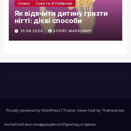
Семья
Советы И Лайфхаки
Як відвчити дитину гризти
нігті: дієві способи
10.08.2026
БОРИС МАРКОВИЧ
Proudly powered by WordPress
|
Theme: news-host by
Themeansar
.
Home
Політика конфіденційності
Приклад сторінки