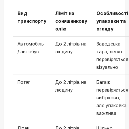
Вид
Ліміт на
Особливості
транспорту
соняшникову
упаковки та
олію
огляду
Автомобіль
До 2 літрів на
Заводська
/ автобус
людину
тара, легко
перевіряється
візуально
Потяг
До 2 літрів на
Багаж
людину
перевіряється
вибірково,
але упаковка
важлива
Літак
До 2 літрів
Щільно