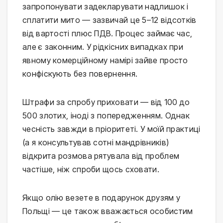
запропонувати задекларувати надлишок і 
сплатити мито — зазвичай це 5–12 відсотків 
від вартості плюс ПДВ. Процес займає час, 
але є законним. У рідкісних випадках при 
явному комерційному намірі зайве просто 
конфіскують без повернення.
Штрафи за спробу приховати — від 100 до 
500 злотих, іноді з попередженням. Однак 
чесність завжди в пріоритеті. У моїй практиці 
(а я консультував сотні мандрівників) 
відкрита розмова рятувала від проблем 
частіше, ніж спроби щось сховати.
Якщо олію везете в подарунок друзям у 
Польщі — це також вважається особистим 