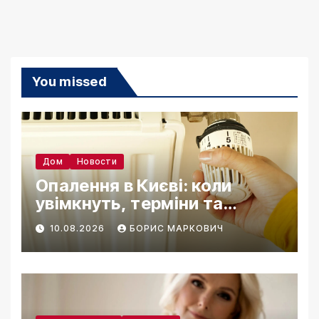
You missed
Дом
Новости
Опалення в Києві: коли
увімкнуть, терміни та
підготовка 2026
10.08.2026
БОРИС МАРКОВИЧ